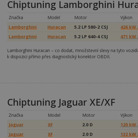
Chiptuning Lamborghini Hur
Značka
Model
Motor
Výkon
Lamborghini
Huracan
5.2 LP 580-2 CSJ
426 kW 
Lamborghini
Huracan
5.2 LP 640-4 CSJ
471 kW 
Lamborghini Huracan – co dodat, množstevní slevy na tyto vozidl
k dispozici přímo přes diagnostický konektor OBDII.
Chiptuning Jaguar XE/XF
Značka
Model
Motor
Výkon
Jaguar
XF
2.0 D
120 kW 
Jaguar
XF
2.0 D
132 kW 