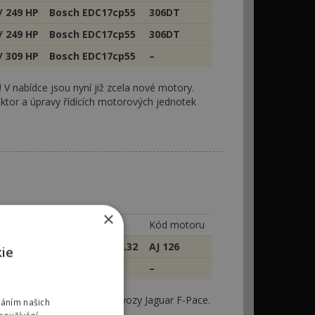
/ 249 HP
Bosch EDC17cp55
306DT
/ 249 HP
Bosch EDC17cp55
306DT
/ 309 HP
Bosch EDC17cp55
–
 V nabídce jsou nyní již zcela nové motory.
ktor a úpravy řídících motorových jednotek
×
Řídící jednotka
Kód motoru
/ 381 HP
Bosch MED17.8.32
AJ 126
kie
/ 241 HP
Bosch EDC17.9
–
tupný přímý chiptuning pro vozy Jaguar F-Pace.
váním našich