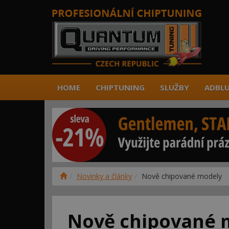
HOME
CHIPTUNING
SLUŽBY
ADBLU
Novinky a články
Nově chipované modely
Nově chipované 