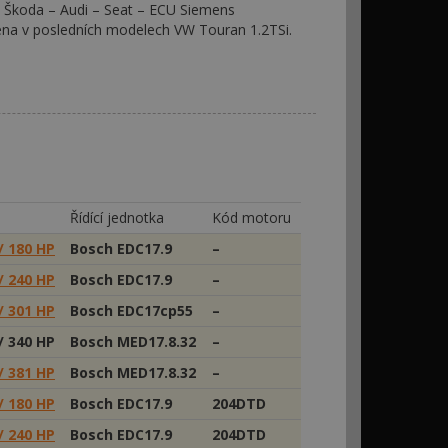
 Škoda – Audi – Seat – ECU Siemens
zena v posledních modelech VW Touran 1.2TSi.
Řídící jednotka
Kód motoru
/ 180 HP
Bosch EDC17.9
–
/ 240 HP
Bosch EDC17.9
–
/ 301 HP
Bosch EDC17cp55
–
/ 340 HP
Bosch MED17.8.32
–
/ 381 HP
Bosch MED17.8.32
–
/ 180 HP
Bosch EDC17.9
204DTD
/ 240 HP
Bosch EDC17.9
204DTD