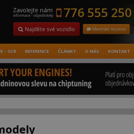
776 555 250
Zavolejte nám
informace - objednávky
Najděte své vozidlo
Klientské recenze
E – SCR
REFERENCE
ČLÁNKY
O NÁS
KONTAKT
modely