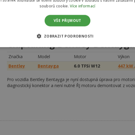
 stránek souhlasíte se všemi soubory cookie v souladu s našimi zásadami 
souborů cookie.
Více informací
VŠE PŘIJMOUT
ZOBRAZIT PODROBNOSTI
Chiptuning Bentley Bentayga
Značka
Model
Motor
Výkon
Bentley
Bentayga
6.0 TFSi W12
447 kW 
Pro vozidla Bentley Bentayga je nyní dostupná úprava pro motoriz
diagnostický konektor a není nutné ŘJ motoru demontovat z vozid