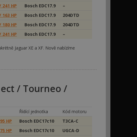
/ 241 HP
Bosch EDC17.9
–
/ 163 HP
Bosch EDC17.9
204DTD
/ 180 HP
Bosch EDC17.9
204DTD
/ 241 HP
Bosch EDC17.9
–
krétně Jaguar XE a XF. Nově nabízíme
ect / Tourneo /
Řídící jednotka
Kód motoru
 95 HP
Bosch EDC17c10
T3CA-C
 75 HP
Bosch EDC17c10
UGCA-D