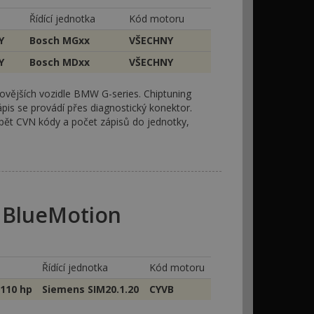
Řídící jednotka
Kód motoru
Y
Bosch MGxx
VŠECHNY
Y
Bosch MDxx
VŠECHNY
novějších vozidle BMW G-series. Chiptuning
ápis se provádí přes diagnostický konektor.
zpět CVN kódy a počet zápisů do jednotky,
 BlueMotion
Řídící jednotka
Kód motoru
 110 hp
Siemens SIM20.1.20
CYVB