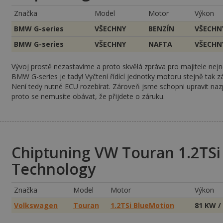
Značka
Model
Motor
Výkon
BMW G-series
VŠECHNY
BENZÍN
VŠECHN
BMW G-series
VŠECHNY
NAFTA
VŠECHN
Vývoj prostě nezastavíme a proto skvělá zpráva pro majitele nej
BMW G-series je tady! Vyčtení řídící jednotky motoru stejně tak z
Není tedy nutné ECU rozebírat. Zároveň jsme schopni upravit na
proto se nemusíte obávat, že přijdete o záruku.
Chiptuning VW Touran 1.2TSi
Technology
Značka
Model
Motor
Výkon
Volkswagen
Touran
1.2TSi BlueMotion
81 KW /