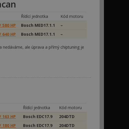
acan
Řídící jednotka
Kód motoru
/ 580 HP
Bosch MED17.1.1
–
/ 640 HP
Bosch MED17.1.1
–
a nedáváme, ale úprava a přímý chiptuning je
Řídící jednotka
Kód motoru
/ 163 HP
Bosch EDC17.9
204DTD
/ 180 HP
Bosch EDC17.9
204DTD