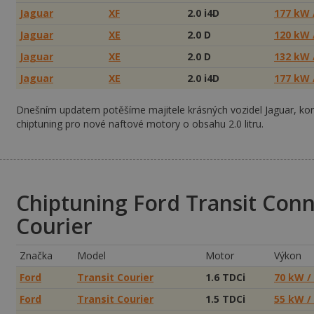
Jaguar
XF
2.0 i4D
177 kW 
Jaguar
XE
2.0 D
120 kW 
Jaguar
XE
2.0 D
132 kW 
Jaguar
XE
2.0 i4D
177 kW 
Dnešním updatem potěšíme majitele krásných vozidel Jaguar, kon
chiptuning pro nové naftové motory o obsahu 2.0 litru.
Chiptuning Ford Transit Conn
Courier
Značka
Model
Motor
Výkon
Ford
Transit Courier
1.6 TDCi
70 kW /
Ford
Transit Courier
1.5 TDCi
55 kW /