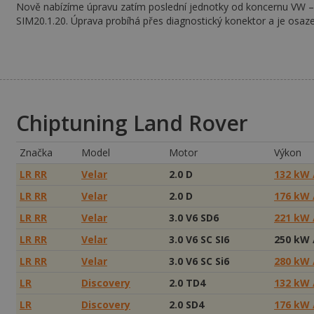
Nově nabízíme úpravu zatím poslední jednotky od koncernu VW –
SIM20.1.20. Úprava probíhá přes diagnostický konektor a je osa
Chiptuning Land Rover
Značka
Model
Motor
Výkon
LR RR
Velar
2.0 D
132 kW 
LR RR
Velar
2.0 D
176 kW 
LR RR
Velar
3.0 V6 SD6
221 kW 
LR RR
Velar
3.0 V6 SC SI6
250 kW 
LR RR
Velar
3.0 V6 SC Si6
280 kW 
LR
Discovery
2.0 TD4
132 kW 
LR
Discovery
2.0 SD4
176 kW 