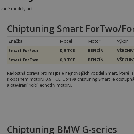
ované modely aut.
Chiptuning Smart ForTwo/Fo
Značka
Model
Motor
Výkon
Smart ForFour
0,9 TCE
BENZÍN
VŠECHN
Smart ForTwo
0,9 TCE
BENZÍN
VŠECHN
Radostná zpráva pro majitele nejnovějších vozidel Smart, které 
s obsahem motoru 0,9 TCE. Úprava chiptuning Smart je dostupná
a otevírání řídící jednotky motoru.
Chiptuning BMW G-series