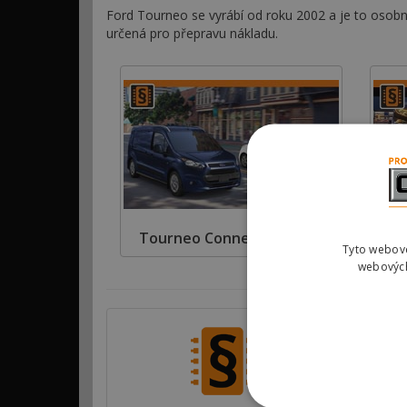
Ford Tourneo se vyrábí od roku 2002 a je to osob
určená pro přepravu nákladu.
Tourneo Connect (2012 >)
To
Tyto webové
webových