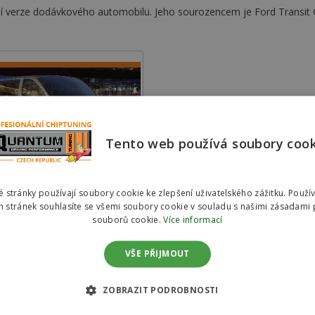
ní verze dodávkového automobilu. Jeho sourozencem je Ford Transit 
Tento web používá soubory coo
urneo Custom (2012 >)
 stránky používají soubory cookie ke zlepšení uživatelského zážitku. Použí
 stránek souhlasíte se všemi soubory cookie v souladu s našimi zásadami 
souborů cookie.
Více informací
VŠE PŘIJMOUT
ZOBRAZIT PODROBNOSTI