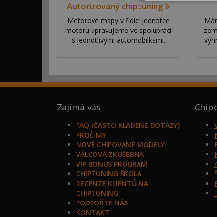
Autorizovaný chiptuning
Motorové mapy v řídící jednotce
Mám
motoru upravujeme ve spolupráci
zem
s jednotlivými automobilkami.
výh
Zajímá vás
Chip
FAQ (ČASTO KLADENÉ DOTAZY)
PROČ MY
NOVĚ CHIPOVANÉ MODELY
VÁLCOVÁ ZKUŠEBNA
VIP BONUS PROGRAM
CHIPTUNING ŠKOLA
RECENZE KLIENTŮ NA
CHIPTUNING
PODPOŘTE NÁS
KONTAKT