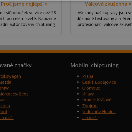
Proč jsme nejlepší
Válcová zkušebna
e síť poboček ve více než 53
Všechny naše úpravy jsou v
ích po celém světě. Nabízíme
důkladně testovány a měřen
radní autorizovaný chiptuning.
profesionální válcové zkuše
ované značky
Mobilní chiptuning
Volkswagen
Praha
Mazda
České Budějovice
BMW
Olomouc
Mercedes-Benz
Jihlava
Audi
Hradec Králové
Škoda
Znojmo
Ford
Jindřichův Hradec
…a další
…a další