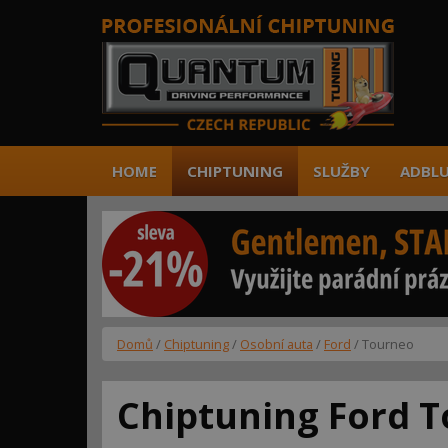
HOME
CHIPTUNING
SLUŽBY
ADBLU
Domů
/
Chiptuning
/
Osobní auta
/
Ford
/ Tourneo
Chiptuning Ford 