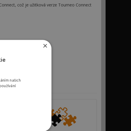
Connect, což je užitková verze Tourneo Connect
×
kie
váním našich
používání