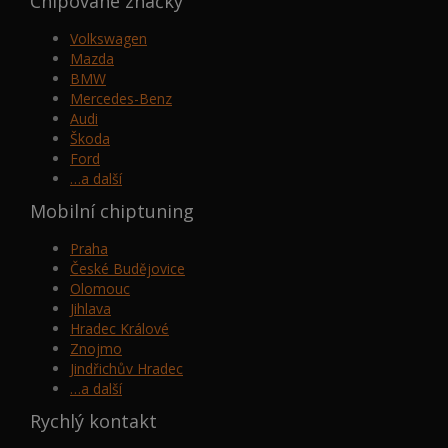
Chipované značky
Volkswagen
Mazda
BMW
Mercedes-Benz
Audi
Škoda
Ford
…a další
Mobilní chiptuning
Praha
České Budějovice
Olomouc
Jihlava
Hradec Králové
Znojmo
Jindřichův Hradec
…a další
Rychlý kontakt