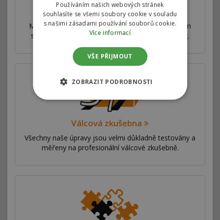
Používáním našich webových stránek
Proč jsme nejlepší
souhlasíte se všemi soubory cookie v souladu
s našimi zásadami používání souborů cookie.
Máme síť poboček ve více než 53 zemích po celém
Více informací
světě. Nabízíme výhradní autorizovaný chiptuning.
VŠE PŘIJMOUT
ZOBRAZIT PODROBNOSTI
Válcová zkušebna
Všechny naše úpravy jsou velmi důkladně testovány a
měřeny na profesionální válcové zkušebně.