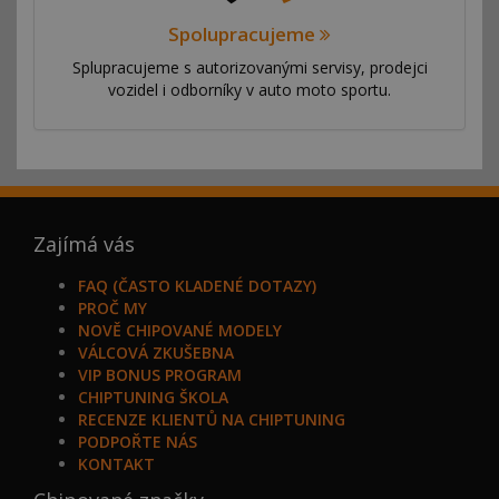
Spolupracujeme
Splupracujeme s autorizovanými servisy, prodejci
vozidel i odborníky v auto moto sportu.
Zajímá vás
FAQ (ČASTO KLADENÉ DOTAZY)
PROČ MY
NOVĚ CHIPOVANÉ MODELY
VÁLCOVÁ ZKUŠEBNA
VIP BONUS PROGRAM
CHIPTUNING ŠKOLA
RECENZE KLIENTŮ NA CHIPTUNING
PODPOŘTE NÁS
KONTAKT