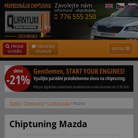
Zavolejte nám
informace - objednávky
776 555 250
Hledat
Klientské
MENU
vozidlo
recenze
Domů
/
Chiptuning
/
Osobní auta
/ Mazda
Chiptuning Mazda