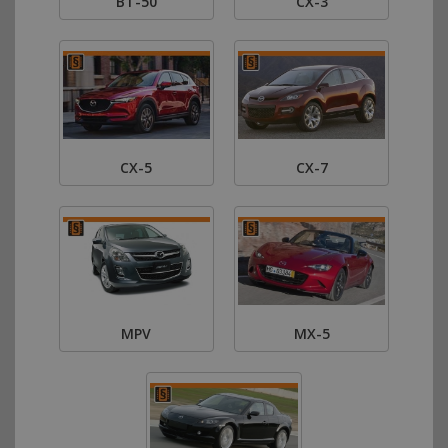
BT-50
CX-3
CX-5
CX-7
MPV
MX-5