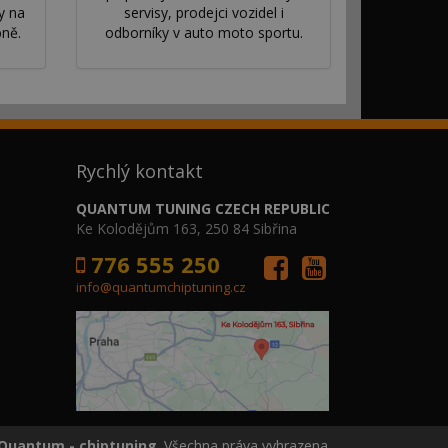
y na
servisy, prodejci vozidel i
bně.
odborníky v auto moto sportu.
Rychlý kontakt
QUANTUM TUNING CZECH REPUBLIC
Ke Kolodějům 163, 250 84 Sibřina
776 555 250
info@quantumchiptuning.cz
Quantum - chiptuning
. Všechna práva vyhrazena.