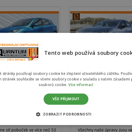
Tento web používá soubory coo
3 II (2010 - 2013)
3 III (2014 >)
 stránky používají soubory cookie ke zlepšení uživatelského zážitku. Použí
 stránek souhlasíte se všemi soubory cookie v souladu s našimi zásadami 
souborů cookie.
Více informací
VŠE PŘIJMOUT
ZOBRAZIT PODROBNOSTI
Proč jsme nejlepší
Válcová zkušebna
e síť poboček ve více než 53
Všechny naše úpravy jsou v