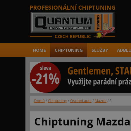
HOME
CHIPTUNING
SLUŽBY
ADBLU
Domů
/
Chiptuning
/
Osobní auta
/
Mazda
/ 3
Chiptuning Mazda