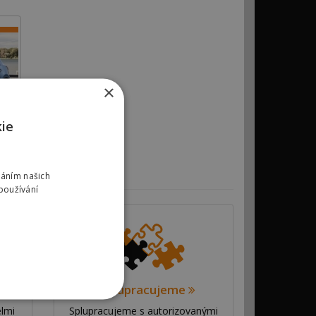
×
kie
váním našich
používání
Spolupracujeme
elmi
Splupracujeme s autorizovanými