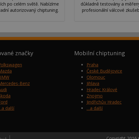
ích po celém světě. Nabízíme
důkladně testovány a měřen
radní autorizovaný chiptuning.
profesionální válcové zkuše
ované značky
Mobilní chiptuning
Volkswagen
Praha
Mazda
České Budějovice
BMW
Olomouc
Mercedes-Benz
Jihlava
Audi
Hradec Králové
Škoda
Znojmo
Ford
Jindřichův Hradec
…a další
…a další
Copyright 2016