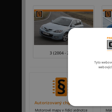
3 (2004 - 2009)
Tyto webové
webových
Autorizovaný chiptuning
Motorové mapy v řídící jednotce
Mám