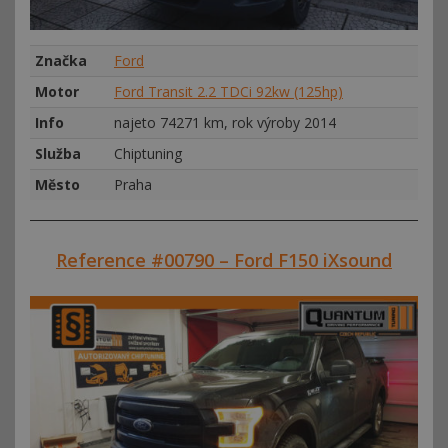
Značka
Ford
Motor
Ford Transit 2.2 TDCi 92kw (125hp)
Info
najeto 74271 km, rok výroby 2014
Služba
Chiptuning
Město
Praha
Reference #00790 – Ford F150 iXsound