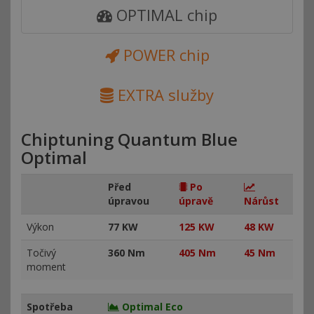
OPTIMAL chip
POWER chip
EXTRA služby
Chiptuning Quantum Blue
Optimal
Před
Po
úpravou
úpravě
Nárůst
Výkon
77 KW
125 KW
48 KW
Točivý
360 Nm
405 Nm
45 Nm
moment
Spotřeba
Optimal Eco