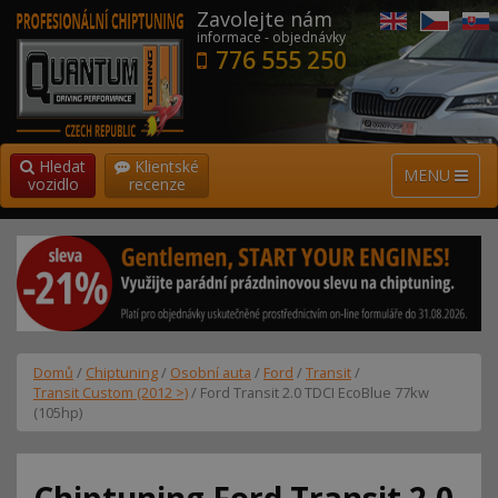
Zavolejte nám
informace - objednávky
776 555 250
Hledat
Klientské
MENU
vozidlo
recenze
Domů
/
Chiptuning
/
Osobní auta
/
Ford
/
Transit
/
Transit Custom (2012 >)
/ Ford Transit 2.0 TDCI EcoBlue 77kw
(105hp)