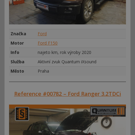
Značka
Ford
Motor
Ford F150
Info
najeto km, rok výroby 2020
Služba
Aktivní zvuk Quantum iXsound
Město
Praha
Reference #00782 – Ford Ranger 3.2TDCi