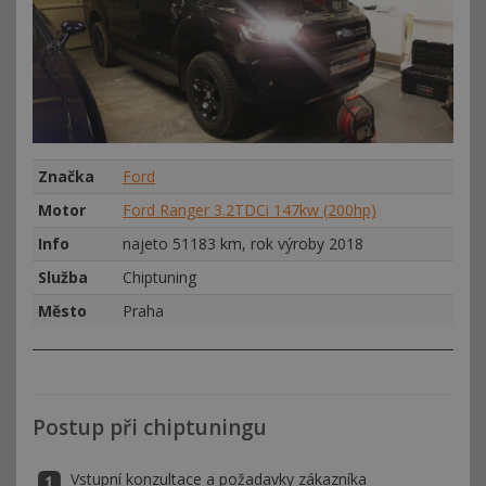
Značka
Ford
Motor
Ford Ranger 3.2TDCi 147kw (200hp)
Info
najeto 51183 km, rok výroby 2018
Služba
Chiptuning
Město
Praha
Postup při chiptuningu
Vstupní konzultace a požadavky zákazníka