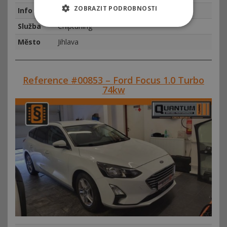
ZOBRAZIT PODROBNOSTI
Info
najeto 160771 km, rok výroby 2017
Služba
Chiptuning
Město
Jihlava
Reference #00853 – Ford Focus 1.0 Turbo
74kw