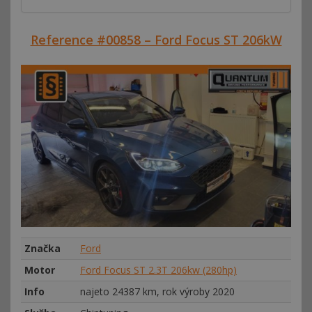
Reference #00858 – Ford Focus ST 206kW
Značka
Ford
Motor
Ford Focus ST 2.3T 206kw (280hp)
Info
najeto 24387 km, rok výroby 2020