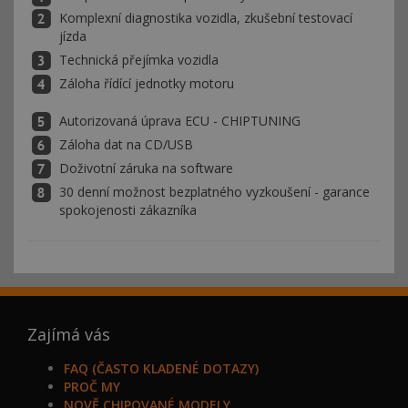
Komplexní diagnostika vozidla, zkušební testovací
jízda
Technická přejímka vozidla
Záloha řídící jednotky motoru
Autorizovaná úprava ECU - CHIPTUNING
Záloha dat na CD/USB
Doživotní záruka na software
30 denní možnost bezplatného vyzkoušení - garance
spokojenosti zákazníka
Zajímá vás
FAQ (ČASTO KLADENÉ DOTAZY)
PROČ MY
NOVĚ CHIPOVANÉ MODELY