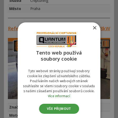
Služba
Chiptuning
Město
Praha
×
Reference #00856 – Ford S-Max 2.0TDi 88kW
Tento web používá
soubory cookie
Tyto webové stránky používají soubory
cookie ke zlepšení uživatelského zážitku.
Používáním našich webových stránek
souhlasíte se všemi soubory cookie v souladu
s našimi zásadami používání souborů cookie.
Více informací
Značka
Ford
VŠE PŘIJMOUT
Motor
Ford S-Max 2.0 TDCi 88kw (120hp)