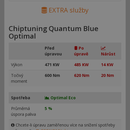
EXTRA služby
Chiptuning Quantum Blue
Optimal
Před
Po
úpravou
úpravě
Nárůst
Výkon
471 KW
485 KW
14 KW
Točivý
600 Nm
620 Nm
20 Nm
moment
Spotřeba
Optimal Eco
Průměrná
5 %
úspora paliva
Chcete-li úpravu zaměřenou více na snížení spotřeby