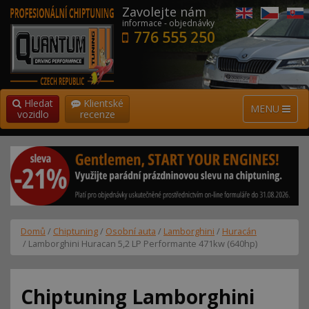
Zavolejte nám
informace - objednávky
776 555 250
Hledat
Klientské
MENU
vozidlo
recenze
Domů
/
Chiptuning
/
Osobní auta
/
Lamborghini
/
Huracán
/ Lamborghini Huracan 5,2 LP Performante 471kw (640hp)
Chiptuning Lamborghini