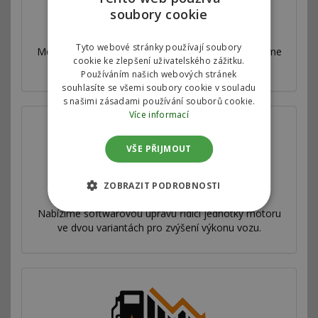
soubory cookie
Autorizovaný chiptuning
Tyto webové stránky používají soubory
Motorové mapy v řídící jednotce motoru upravujeme
cookie ke zlepšení uživatelského zážitku.
ve spolupráci s jednotlivými automobilkami.
Používáním našich webových stránek
souhlasíte se všemi soubory cookie v souladu
s našimi zásadami používání souborů cookie.
Více informací
VŠE PŘIJMOUT
ZOBRAZIT PODROBNOSTI
Zvýšení výkonu
Nabízíme softwarovou úpravu řídící jednotky motoru
ve dvou variantách pro zvýšení výkonu vozu.