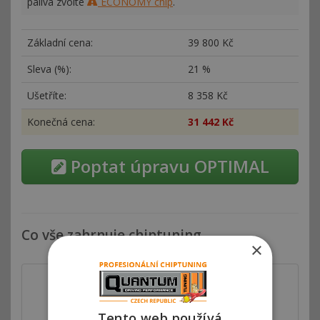
paliva zvolte
ECONOMY chip
.
Základní cena:
39
800 Kč
Sleva (%):
21 %
Ušetříte:
8
358 Kč
Konečná cena:
31
442 Kč
Poptat úpravu OPTIMAL
Co vše zahrnuje chiptuning
×
Tento web používá