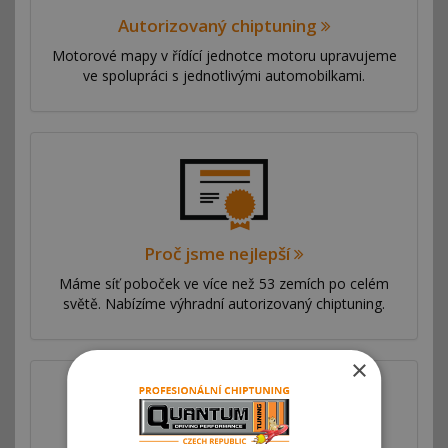
Autorizovaný chiptuning
Motorové mapy v řídící jednotce motoru upravujeme
ve spolupráci s jednotlivými automobilkami.
Proč jsme nejlepší
Máme síť poboček ve více než 53 zemích po celém
světě. Nabízíme výhradní autorizovaný chiptuning.
×