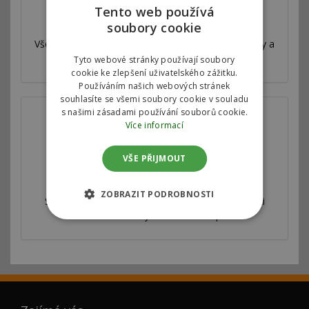
Tento web používá
Válcová zkušebna
soubory cookie
Všechny naše úpravy jsou velmi důkladně testovány a
měřeny na profesionální válcové zkušebně.
Tyto webové stránky používají soubory
cookie ke zlepšení uživatelského zážitku.
Používáním našich webových stránek
souhlasíte se všemi soubory cookie v souladu
s našimi zásadami používání souborů cookie.
Více informací
VŠE PŘIJMOUT
Spolupracujeme
ZOBRAZIT PODROBNOSTI
Splupracujeme s autorizovanými servisy, prodejci
vozidel i odborníky v auto moto sportu.