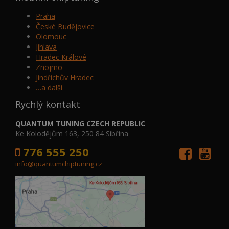
Praha
České Budějovice
Olomouc
Jihlava
Hradec Králové
Znojmo
Jindřichův Hradec
…a další
Rychlý kontakt
QUANTUM TUNING CZECH REPUBLIC
Ke Kolodějům 163, 250 84 Sibřina
776 555 250
info@quantumchiptuning.cz