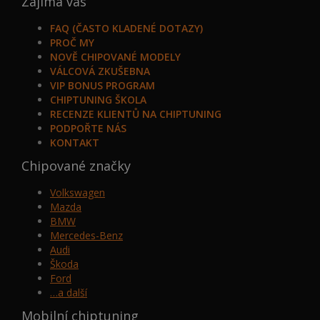
Zajímá vás
FAQ (ČASTO KLADENÉ DOTAZY)
PROČ MY
NOVĚ CHIPOVANÉ MODELY
VÁLCOVÁ ZKUŠEBNA
VIP BONUS PROGRAM
CHIPTUNING ŠKOLA
RECENZE KLIENTŮ NA CHIPTUNING
PODPOŘTE NÁS
KONTAKT
Chipované značky
Volkswagen
Mazda
BMW
Mercedes-Benz
Audi
Škoda
Ford
…a další
Mobilní chiptuning