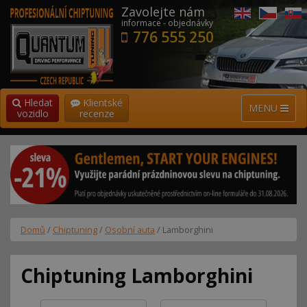
Zavolejte nám
informace - objednávky
776 555 250
Hledat
Klientské
MENU
vozidlo
recenze
Domů
/
Chiptuning
/
Osobní auta
/ Lamborghini
Chiptuning Lamborghini