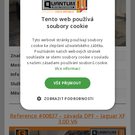
Tento web používá
soubory cookie
Tyto webové stránky používají soubory
cookie ke zlepšení uživatelského zážitku.
Používáním našich webových stránek
Značka
Jaguar
souhlasíte se všemi soubory cookie v souladu
s našimi zásadami používání souborů cookie.
Motor
Jaguar F-Type 3.0 V6 279kw (380hp)
Více informací
Info
najeto km, rok výroby 2020
VŠE PŘIJMOUT
Služba
Chiptuning
Město
Praha
ZOBRAZIT PODROBNOSTI
Reference #00837 – závada DPF – Jaguar XF
3.0D V6