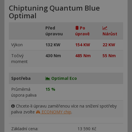
Chiptuning Quantum Blue
Optimal
Před
Po
úpravou
úpravě
Nárůst
Výkon
132 KW
154 KW
22 KW
Točivý
430 Nm
485 Nm
55 Nm
moment
Spotřeba
Optimal Eco
Průměrná
15 %
úspora paliva
Chcete-li úpravu zaměřenou více na snížení spotřeby
paliva zvolte
ECONOMY chip
.
Základní cena:
13
590 Kč