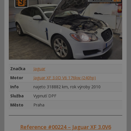
Značka
Jaguar
Motor
Jaguar XF 3.0D V6 176kw (240hp)
Info
najeto 318882 km, rok výroby 2010
Služba
Vypnutí DPF
Město
Praha
Reference #00224 – Jaguar XF 3.0V6