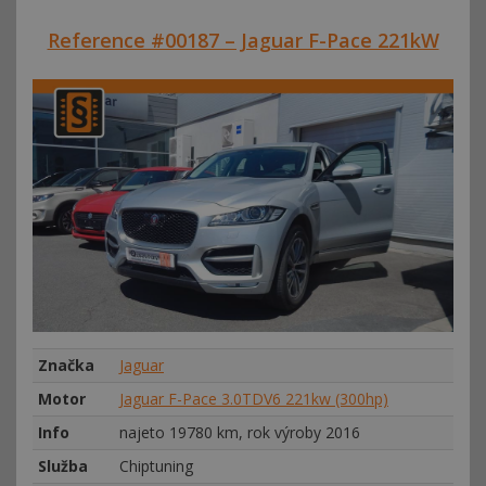
Reference #00187 – Jaguar F-Pace 221kW
Značka
Jaguar
Motor
Jaguar F-Pace 3.0TDV6 221kw (300hp)
Info
najeto 19780 km, rok výroby 2016
Služba
Chiptuning