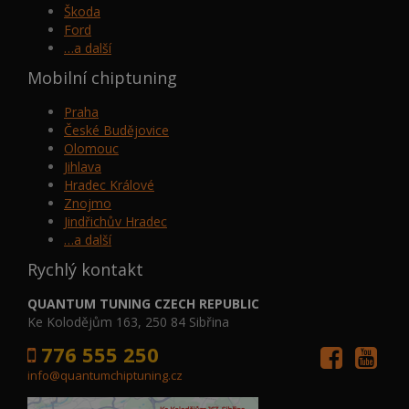
Škoda
Ford
…a další
Mobilní chiptuning
Praha
České Budějovice
Olomouc
Jihlava
Hradec Králové
Znojmo
Jindřichův Hradec
…a další
Rychlý kontakt
QUANTUM TUNING CZECH REPUBLIC
Ke Kolodějům 163, 250 84 Sibřina
776 555 250
info@quantumchiptuning.cz