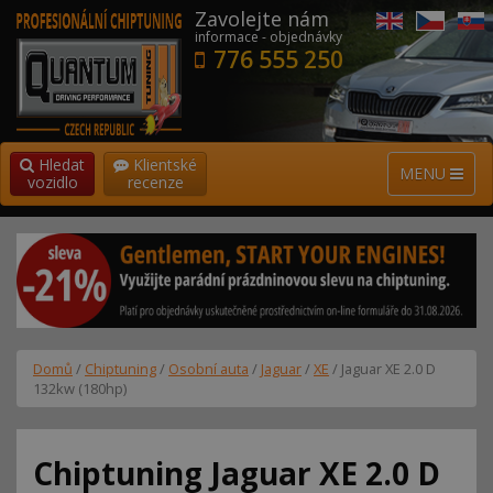
Zavolejte nám
informace - objednávky
776 555 250
Hledat
Klientské
MENU
vozidlo
recenze
Domů
/
Chiptuning
/
Osobní auta
/
Jaguar
/
XE
/ Jaguar XE 2.0 D
132kw (180hp)
Chiptuning Jaguar XE 2.0 D