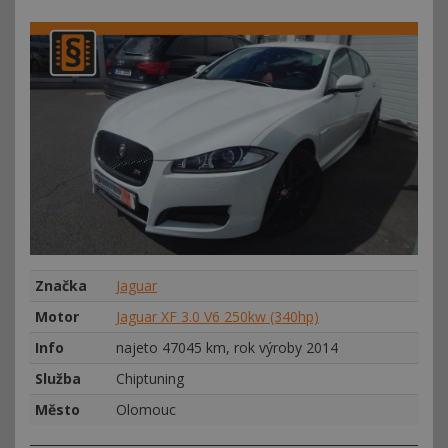
Značka
Jaguar
Motor
Jaguar XF 3.0 V6 250kw (340hp)
Info
najeto 47045 km, rok výroby 2014
Služba
Chiptuning
Město
Olomouc