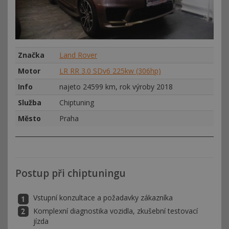
Značka
Land Rover
Motor
LR RR 3.0 SDv6 225kw (306hp)
Info
najeto 24599 km, rok výroby 2018
Služba
Chiptuning
Město
Praha
Postup při chiptuningu
Vstupní konzultace a požadavky zákazníka
Komplexní diagnostika vozidla, zkušební testovací
jízda