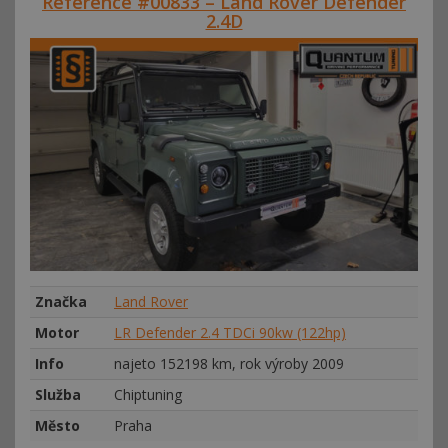
Reference #00833 – Land Rover Defender
2.4D
Značka
Land Rover
Motor
LR Defender 2.4 TDCi 90kw (122hp)
Info
najeto 152198 km, rok výroby 2009
Služba
Chiptuning
Město
Praha