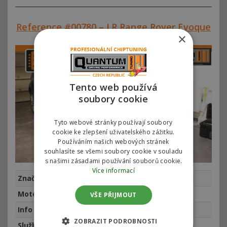
Reference #00780 – LR Range Rover Evoque
110kw
×
Tento web používá
soubory cookie
Tyto webové stránky používají soubory
cookie ke zlepšení uživatelského zážitku.
Používáním našich webových stránek
souhlasíte se všemi soubory cookie v souladu
s našimi zásadami používání souborů cookie.
Více informací
Značka
Land Rover
Motor
LR RR Evoque 2.2TD4 110kw (150hp)
VŠE PŘIJMOUT
Info
najeto 112216 km, rok výroby 2015
ZOBRAZIT PODROBNOSTI
Služba
Chiptuning