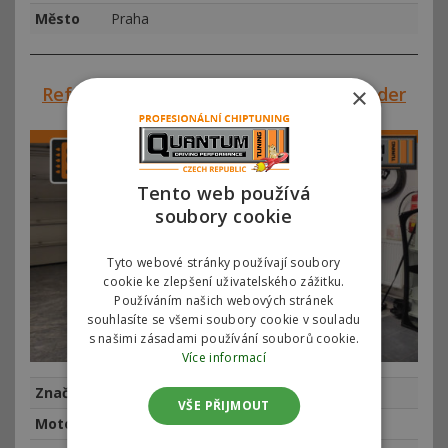
Město
Praha
×
Reference #00833 – Land Rover Defender
2.4D
Tento web používá
soubory cookie
Tyto webové stránky používají soubory
cookie ke zlepšení uživatelského zážitku.
Používáním našich webových stránek
souhlasíte se všemi soubory cookie v souladu
s našimi zásadami používání souborů cookie.
Více informací
Značka
Land Rover
VŠE PŘIJMOUT
Motor
LR Defender 2.4 TDCi 90kw (122hp)