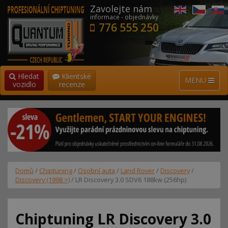
Zavolejte nám
informace - objednávky
776 555 250
Hledat
Klientské
MENU
vozidlo
recenze
Domů
/
Chiptuning
/
Osobní auta
/
Land Rover
/
Discovery
/
Discovery (1998 >)
/ LR Discovery 3.0 SDV6 188kw (256hp)
Chiptuning LR Discovery 3.0