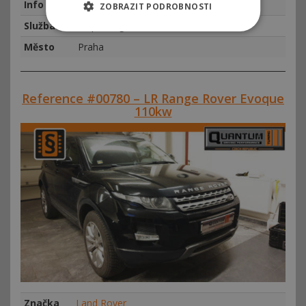
Info
najeto 152198 km, rok výroby 2009
ZOBRAZIT PODROBNOSTI
Služba
Chiptuning
Město
Praha
Reference #00780 – LR Range Rover Evoque
110kw
Značka
Land Rover