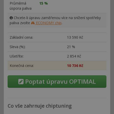
Průměrná
15 %
úspora paliva
Chcete-li úpravu zaměřenou více na snížení spotřeby
paliva zvolte
ECONOMY chip
.
Základní cena:
13
590 Kč
Sleva (%):
21 %
Ušetříte:
2
854 Kč
Konečná cena:
10
736 Kč
Poptat úpravu OPTIMAL
Co vše zahrnuje chiptuning