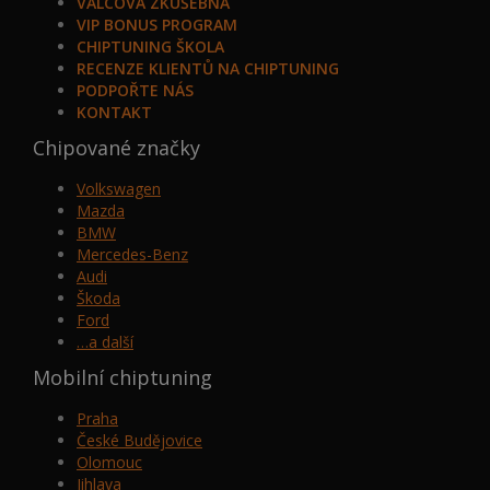
VÁLCOVÁ ZKUŠEBNA
VIP BONUS PROGRAM
CHIPTUNING ŠKOLA
RECENZE KLIENTŮ NA CHIPTUNING
PODPOŘTE NÁS
KONTAKT
Chipované značky
Volkswagen
Mazda
BMW
Mercedes-Benz
Audi
Škoda
Ford
…a další
Mobilní chiptuning
Praha
České Budějovice
Olomouc
Jihlava