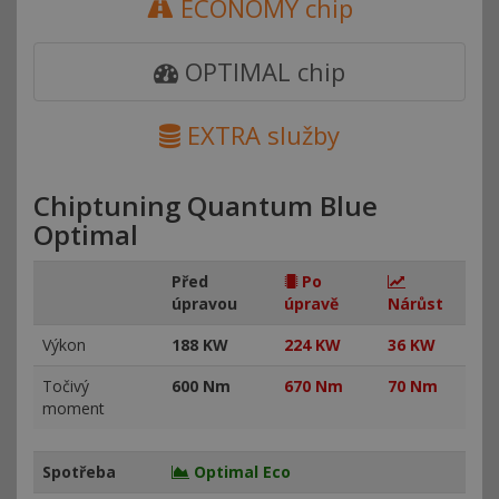
ECONOMY chip
OPTIMAL chip
EXTRA služby
Chiptuning Quantum Blue
Optimal
Před
Po
úpravou
úpravě
Nárůst
Výkon
188 KW
224 KW
36 KW
Točivý
600 Nm
670 Nm
70 Nm
moment
Spotřeba
Optimal Eco