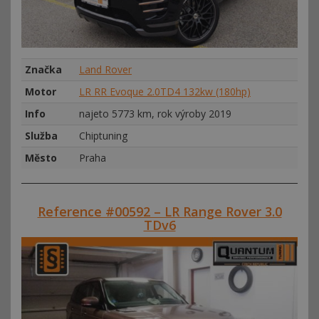
Značka
Land Rover
Motor
LR RR Evoque 2.0TD4 132kw (180hp)
Info
najeto 5773 km, rok výroby 2019
Služba
Chiptuning
Město
Praha
Reference #00592 – LR Range Rover 3.0
TDv6