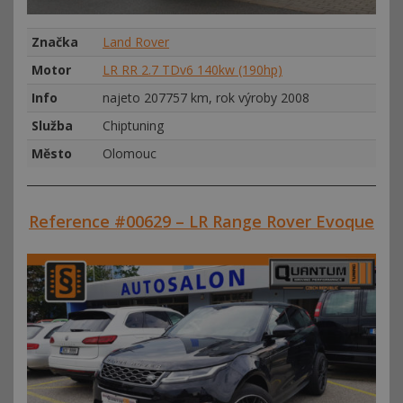
Značka
Land Rover
Motor
LR RR 2.7 TDv6 140kw (190hp)
Info
najeto 207757 km, rok výroby 2008
Služba
Chiptuning
Město
Olomouc
Reference #00629 – LR Range Rover Evoque