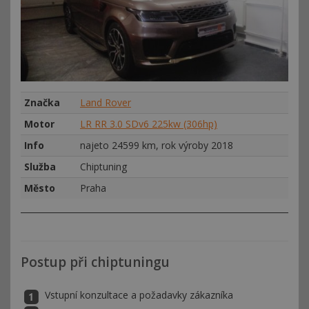
Značka
Land Rover
Motor
LR RR 3.0 SDv6 225kw (306hp)
Info
najeto 24599 km, rok výroby 2018
Služba
Chiptuning
Město
Praha
Postup při chiptuningu
Vstupní konzultace a požadavky zákazníka