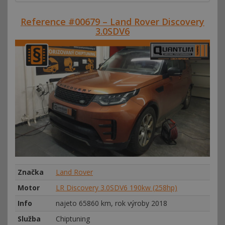
Reference #00679 – Land Rover Discovery
3.0SDV6
Značka
Land Rover
Motor
LR Discovery 3.0SDV6 190kw (258hp)
Info
najeto 65860 km, rok výroby 2018
Služba
Chiptuning