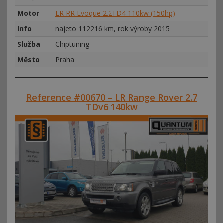
Motor
LR RR Evoque 2.2TD4 110kw (150hp)
Info
najeto 112216 km, rok výroby 2015
Služba
Chiptuning
Město
Praha
Reference #00670 – LR Range Rover 2.7
TDv6 140kw