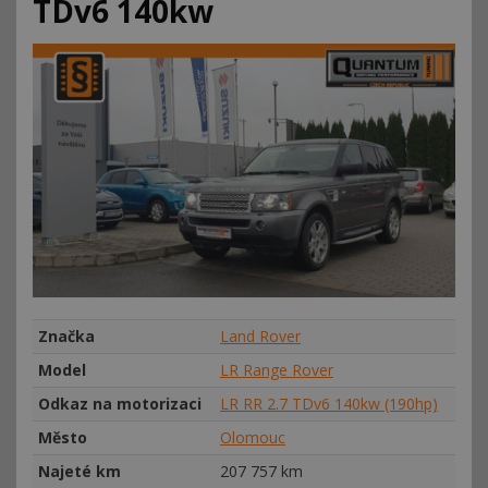
TDv6 140kw
Značka
Land Rover
Model
LR Range Rover
Odkaz na motorizaci
LR RR 2.7 TDv6 140kw (190hp)
Město
Olomouc
Najeté km
207
757 km