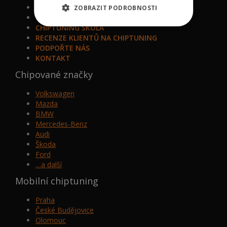
VÁLCOVÁ ZKUŠEBNA
ZOBRAZIT PODROBNOSTI
VIP BONUS PROGRAM
CHIPTUNING ŠKOLA
RECENZE KLIENTŮ NA CHIPTUNING
PODPOŘTE NÁS
KONTAKT
Chipované značky
Volkswagen
Mazda
BMW
Mercedes-Benz
Audi
Škoda
Ford
…a další
Mobilní chiptuning
Praha
České Budějovice
Olomouc