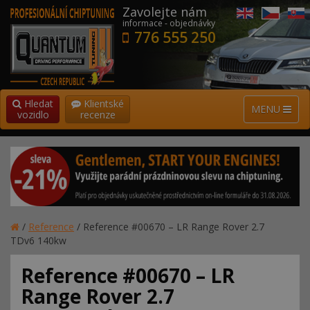
Zavolejte nám
informace - objednávky
776 555 250
Hledat
Klientské
MENU
vozidlo
recenze
/
Reference
/
Reference #00670 – LR Range Rover 2.7
TDv6 140kw
Reference #00670 – LR
Range Rover 2.7