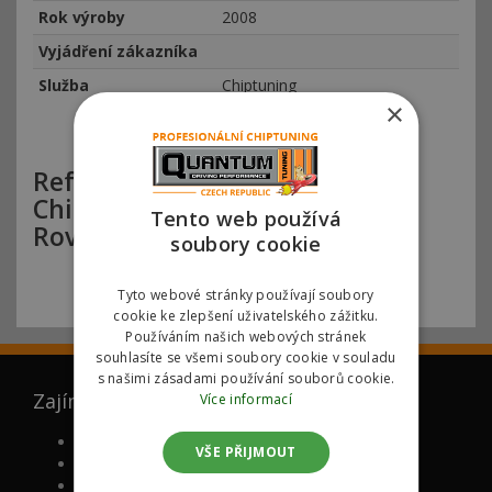
Rok výroby
2008
Vyjádření zákazníka
Služba
Chiptuning
×
Reference Quantum Olomouc
Chiptuning Land Rover Range
Tento web používá
Rover 2.7 TDV6 140kW
soubory cookie
Tyto webové stránky používají soubory
cookie ke zlepšení uživatelského zážitku.
Používáním našich webových stránek
souhlasíte se všemi soubory cookie v souladu
s našimi zásadami používání souborů cookie.
Zajímá vás
Více informací
FAQ (ČASTO KLADENÉ DOTAZY)
VŠE PŘIJMOUT
PROČ MY
NOVĚ CHIPOVANÉ MODELY