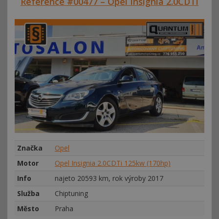
Reference #00477 – Opel Insignia 2.0CDTi
Značka
Opel
Motor
Opel Insignia 2.0CDTi 125kw (170hp)
Info
najeto 20593 km, rok výroby 2017
Služba
Chiptuning
Město
Praha