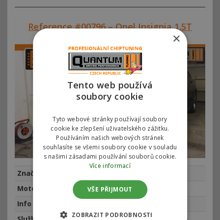
Reference #00796 – Opel Insignia 1.5T
165hp
×
Tento web používá
soubory cookie
Tyto webové stránky používají soubory
cookie ke zlepšení uživatelského zážitku.
Používáním našich webových stránek
souhlasíte se všemi soubory cookie v souladu
s našimi zásadami používání souborů cookie.
Více informací
Značka
Opel
Motor
Opel Insignia 1.5T 121kw 165hp
VŠE PŘIJMOUT
Info
najeto 30594 km, rok výroby 2017
ZOBRAZIT PODROBNOSTI
Služba
Chiptuning