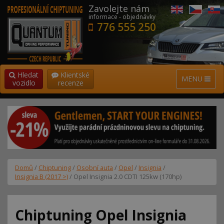
Zavolejte nám
informace - objednávky
776 555 250
Hledat
Klientské
MENU
vozidlo
recenze
Domů
/
Chiptuning
/
Osobní auta
/
Opel
/
Insignia
/
Insignia B (2017 >)
/ Opel Insignia 2.0 CDTI 125kw (170hp)
Chiptuning Opel Insignia