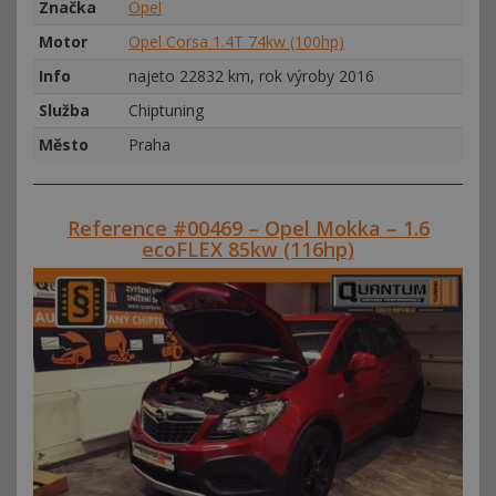
Značka
Opel
Motor
Opel Corsa 1.4T 74kw (100hp)
Info
najeto 22832 km, rok výroby 2016
Služba
Chiptuning
Město
Praha
Reference #00469 – Opel Mokka – 1.6
ecoFLEX 85kw (116hp)