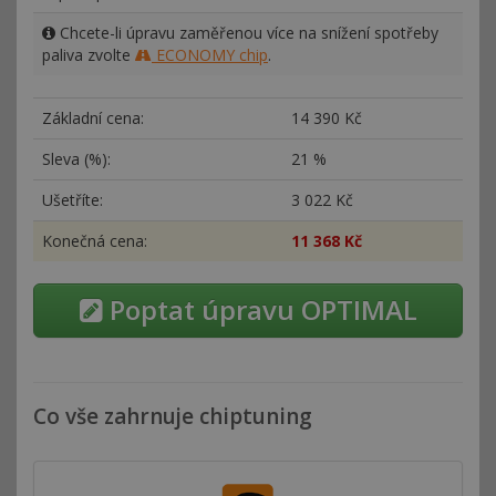
Chcete-li úpravu zaměřenou více na snížení spotřeby
paliva zvolte
ECONOMY chip
.
Základní cena:
14
390 Kč
Sleva (%):
21 %
Ušetříte:
3
022 Kč
Konečná cena:
11
368 Kč
Poptat úpravu OPTIMAL
Co vše zahrnuje chiptuning