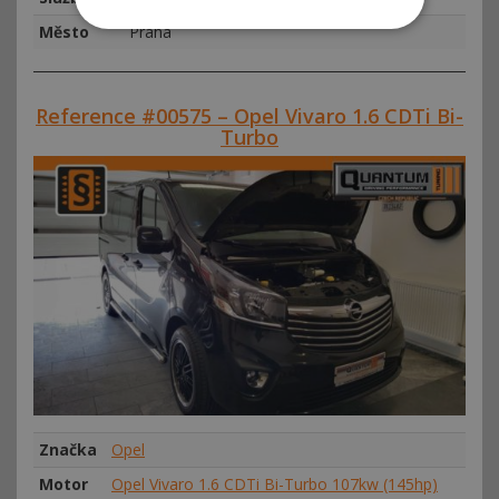
Město
Praha
Reference #00575 – Opel Vivaro 1.6 CDTi Bi-
Turbo
Značka
Opel
Motor
Opel Vivaro 1.6 CDTi Bi-Turbo 107kw (145hp)