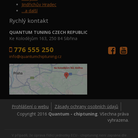
Jindřichův Hradec
…a další
Rychlý kontakt
QUANTUM TUNING CZECH REPUBLIC
Ke Kolodějům 163, 250 84 Sibřina
776 555 250
info@quantumchiptuning.cz
Prohlášení o webu
Zásady ochrany osobních údajů
Copyright 2016
Quantum - chiptuning
. Všechna práva
vyhrazena.
V případě, že úprava řídící jednotky ECU - chiptuning není zapsána dle