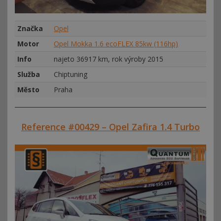
Značka
Opel
Motor
Opel Mokka 1.6 ecoFLEX 85kw (116hp)
Info
najeto 36917 km, rok výroby 2015
Služba
Chiptuning
Město
Praha
Reference #00429 – Opel Zafira 1.4 Turbo