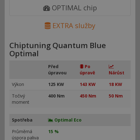
OPTIMAL chip
EXTRA služby
Chiptuning Quantum Blue
Optimal
Před
Po
úpravou
úpravě
Nárůst
Výkon
125 KW
143 KW
18 KW
Točivý
400 Nm
450 Nm
50 Nm
moment
Spotřeba
Optimal Eco
Průměrná
15 %
úspora paliva