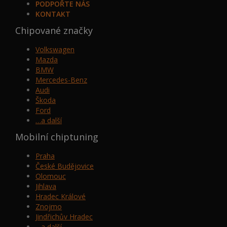
PODPOŘTE NÁS
KONTAKT
Chipované značky
Volkswagen
Mazda
BMW
Mercedes-Benz
Audi
Škoda
Ford
…a další
Mobilní chiptuning
Praha
České Budějovice
Olomouc
Jihlava
Hradec Králové
Znojmo
Jindřichův Hradec
…a další