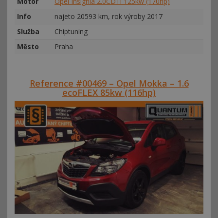
Motor
Opel Insignia 2.0CDTi 125kw (170hp)
Info
najeto 20593 km, rok výroby 2017
Služba
Chiptuning
Město
Praha
Reference #00469 – Opel Mokka – 1.6
ecoFLEX 85kw (116hp)