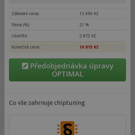
Základní cena:
13
690 Kč
Sleva (%):
21 %
Ušetříte:
2
875 Kč
Konečná cena:
10
815 Kč
Předobjednávka úpravy
OPTIMAL
Co vše zahrnuje chiptuning