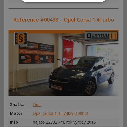
Reference #00498 – Opel Corsa 1.4Turbo
Značka
Opel
Motor
Opel Corsa 1.4T 74kw (100hp)
Info
najeto 22832 km, rok výroby 2016