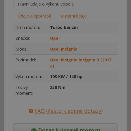
Hlavní údaje o výkonu vozidla
Údaje o spotřebě
Ostatní údaje
Druh motoru:
Turbo benzín
Značka:
Opel
Model:
Opel Insignia
Podmodel:
Opel Insignia Insignia B (2017
>)
Výkon motoru:
103 KW / 140 hp
Točivý
250 Nm
moment:
FAQ (často kladené dotazy)
Dotaz k úpravě motoru