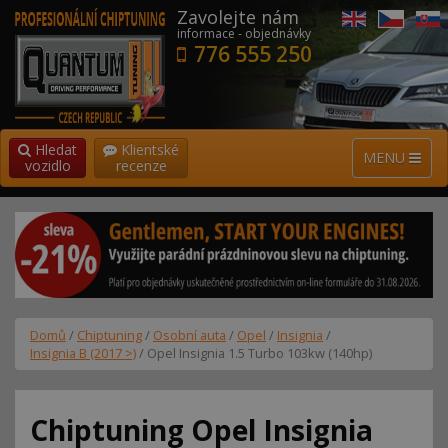
Zavolejte nám
informace - objednávky
776 555 250
Hledat
Klientské
MENU
vozidlo
recenze
Domů
/
Chiptuning
/
Osobní auta
/
Opel
/
Insignia
/
Insignia B (2017 >)
/ Opel Insignia 1.5 Turbo 103kw (140hp)
Chiptuning Opel Insignia