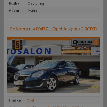
Služba
Chiptuning
Město
Praha
Reference #00477 – Opel Insignia 2.0CDTi
Značka
Opel