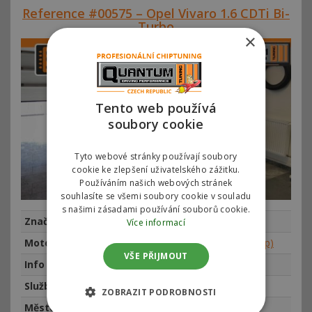
Reference #00575 – Opel Vivaro 1.6 CDTi Bi-
Turbo
×
Tento web používá
soubory cookie
Tyto webové stránky používají soubory
cookie ke zlepšení uživatelského zážitku.
Používáním našich webových stránek
souhlasíte se všemi soubory cookie v souladu
s našimi zásadami používání souborů cookie.
Značka
Opel
Více informací
Motor
Opel Vivaro 1.6 CDTi Bi-Turbo 107kw (145hp)
VŠE PŘIJMOUT
Info
najeto 1775 km, rok výroby 2019
Služba
Chiptuning
ZOBRAZIT PODROBNOSTI
Město
Praha