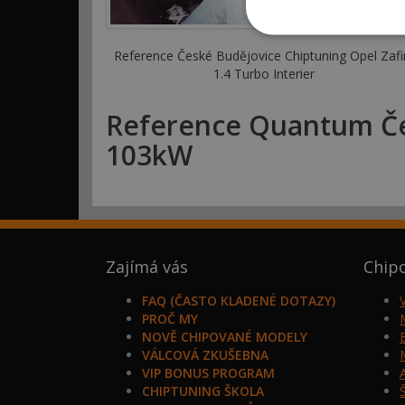
Reference České Budějovice Chiptuning Opel Zafi
1.4 Turbo Interier
Reference Quantum Čes
103kW
Zajímá vás
Chip
FAQ (ČASTO KLADENÉ DOTAZY)
PROČ MY
NOVĚ CHIPOVANÉ MODELY
VÁLCOVÁ ZKUŠEBNA
VIP BONUS PROGRAM
CHIPTUNING ŠKOLA