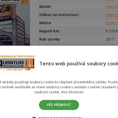
Model
Opel Za
Odkaz na motorizaci
Opel Z
Město
České 
Najeté km
9
528 
Rok výroby
2017
Vyjádření zákazníka
Služba
Chiptu
Tento web používá soubory coo
 stránky používají soubory cookie ke zlepšení uživatelského zážitku. Použí
 stránek souhlasíte se všemi soubory cookie v souladu s našimi zásadami 
souborů cookie.
Více informací
VŠE PŘIJMOUT