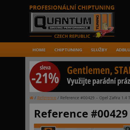
HOME
CHIPTUNING
SLUŽBY
ADBLU
/
Reference
/
Reference #00429 – Opel Zafira 1.4 
Reference #00429 