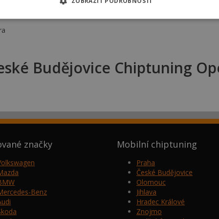
ZOBRAZIT PODROBNOSTI
ra
ké Budějovice Chiptuning Opel
ované značky
Mobilní chiptuning
Volkswagen
Praha
Mazda
České Budějovice
BMW
Olomouc
Mercedes-Benz
Jihlava
Audi
Hradec Králové
Škoda
Znojmo