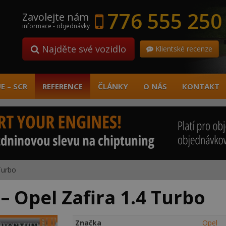
776 555 250
Zavolejte nám
informace - objednávky
Najděte své vozidlo
Klientské recenze
E – SCR
REFERENCE
ČLÁNKY
O NÁS
KONTAKT
Turbo
– Opel Zafira 1.4 Turbo
Značka
Opel