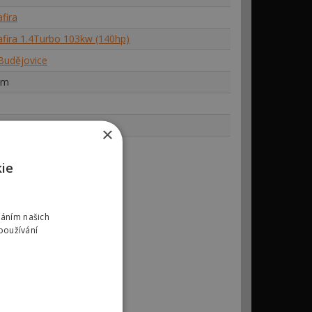
fira
afira 1.4Turbo 103kw (140hp)
Budějovice
km
×
ning
kie
váním našich
používání