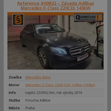
Reference #00832 – Závada AdBlue
Mercedes E-Class 220CDi 143kW
Značka
Mercedes-Benz
Motor
Mercedes E-Class 220d (2.0) 143kw (194hp)
Info
najeto 233902 km, rok výroby 2016
Služba
Porucha Adblue
Město
Praha