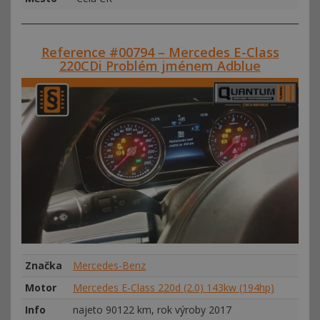
Reference #00794 – Mercedes E-Class
220CDi Problém jménem Adblue
Značka
Mercedes-Benz
Motor
Mercedes E-Class 220d (2.0) 143kw (194hp)
Info
najeto 90122 km, rok výroby 2017