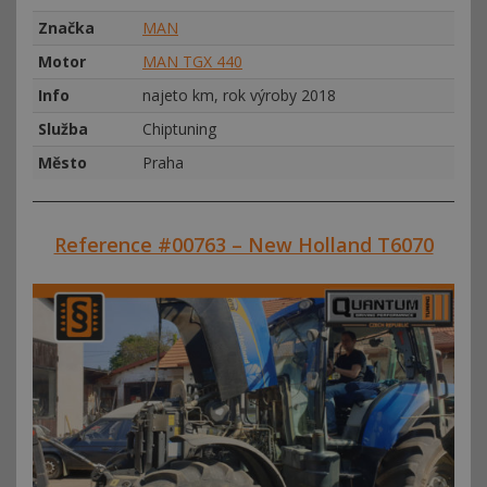
Značka
MAN
Motor
MAN TGX 440
Info
najeto km, rok výroby 2018
Služba
Chiptuning
Město
Praha
Reference #00763 – New Holland T6070