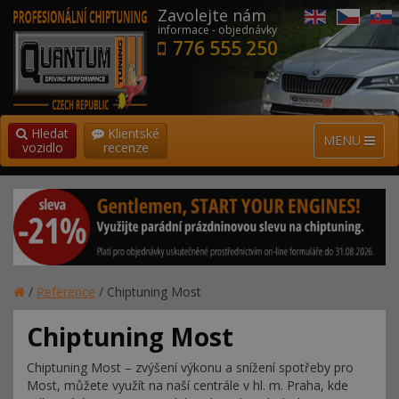
Zavolejte nám
informace - objednávky
776 555 250
Hledat
Klientské
MENU
vozidlo
recenze
/
Reference
/
Chiptuning Most
Chiptuning Most
Chiptuning Most – zvýšení výkonu a snížení spotřeby pro
Most, můžete využít na naší centrále v hl. m. Praha, kde