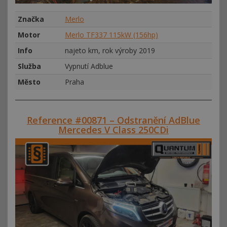
Značka
Merlo
Motor
Merlo TF337 115kW (156hp)
Info
najeto km, rok výroby 2019
Služba
Vypnutí Adblue
Město
Praha
Reference #00871 – Odstranění AdBlue
Mercedes V Class 250CDi