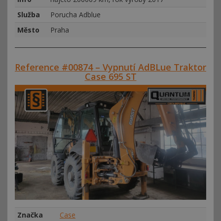
Služba
Porucha Adblue
Město
Praha
Reference #00874 – Vypnutí AdBLue Traktor
Case 695 ST
Značka
Case