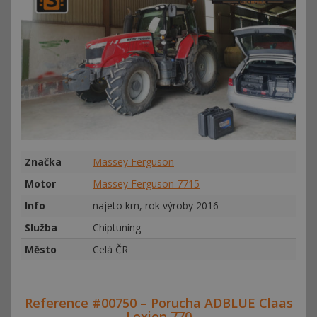
Značka
Massey Ferguson
Motor
Massey Ferguson 7715
Info
najeto km, rok výroby 2016
Služba
Chiptuning
Město
Celá ČR
Reference #00750 – Porucha ADBLUE Claas
Lexion 770