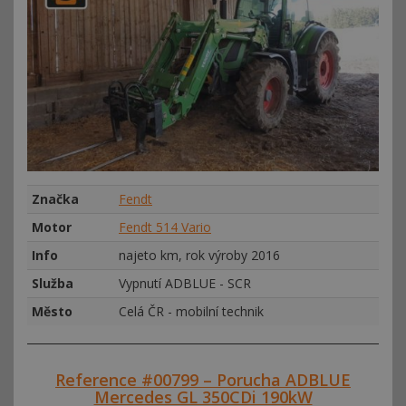
Značka
Fendt
Motor
Fendt 514 Vario
Info
najeto km, rok výroby 2016
Služba
Vypnutí ADBLUE - SCR
Město
Celá ČR - mobilní technik
Reference #00799 – Porucha ADBLUE
Mercedes GL 350CDi 190kW