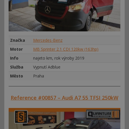
Značka
Mercedes-Benz
Motor
MB Sprinter 2.1 CDI 120kw (163hp)
Info
najeto km, rok výroby 2019
Služba
Vypnutí Adblue
Město
Praha
Reference #00857 – Audi A7 55 TFSI 250kW