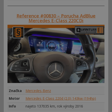
Reference #00830 – Porucha AdBlue
Mercedes E-Class 220CDi
Značka
Mercedes-Benz
Motor
Mercedes E-Class 220d (2.0) 143kw (194hp)
Info
najeto 137035 km, rok výroby 2016