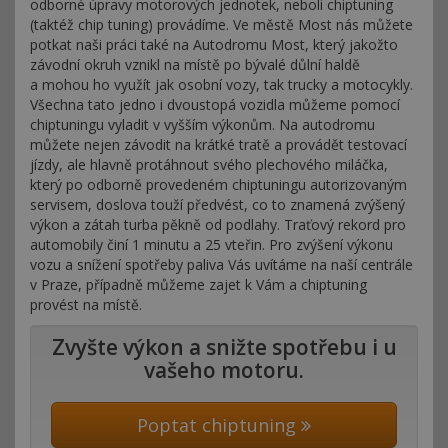
odborné úpravy motorových jednotek, neboli chiptuning
(taktéž chip tuning) provádíme. Ve městě Most nás můžete
potkat naši práci také na Autodromu Most, který jakožto
závodní okruh vznikl na místě po bývalé důlní haldě
a mohou ho využít jak osobní vozy, tak trucky a motocykly.
Všechna tato jedno i dvoustopá vozidla můžeme pomocí
chiptuningu vyladit v vyšším výkonům. Na autodromu
můžete nejen závodit na krátké tratě a provádět testovací
jízdy, ale hlavně protáhnout svého plechového miláčka,
který po odborně provedeném chiptuningu autorizovaným
servisem, doslova touží předvést, co to znamená zvýšený
výkon a zátah turba pěkně od podlahy. Traťový rekord pro
automobily činí 1 minutu a 25 vteřin. Pro zvýšení výkonu
vozu a snížení spotřeby paliva Vás uvítáme na naší centrále
v Praze, případně můžeme zajet k Vám a chiptuning
provést na místě.
Zvyšte výkon a snižte spotřebu i u
vašeho motoru.
Poptat chiptuning