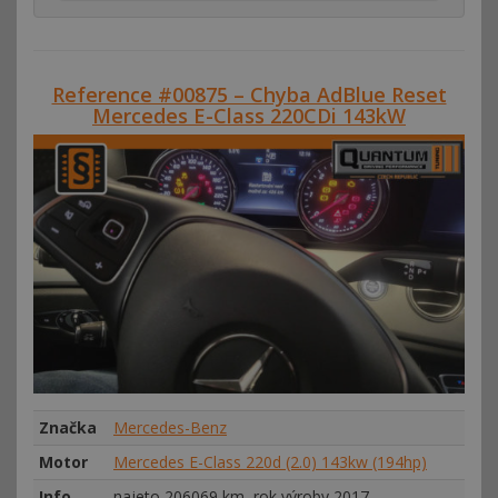
Reference #00875 – Chyba AdBlue Reset
Mercedes E-Class 220CDi 143kW
Značka
Mercedes-Benz
Motor
Mercedes E-Class 220d (2.0) 143kw (194hp)
Info
najeto 206069 km, rok výroby 2017