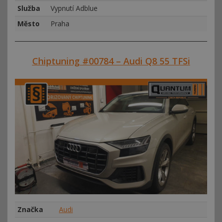
Služba
Vypnutí Adblue
Město
Praha
Chiptuning #00784 – Audi Q8 55 TFSi
Značka
Audi