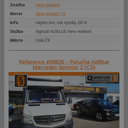
Značka
New Holland
Motor
New Holland T8
Info
najeto km, rok výroby 2014
Služba
Vypnutí ADBLUE New Holland
Město
Celá ČR
Reference #00826 – Porucha AdBlue
Mercedes Sprinter 2.1CDi