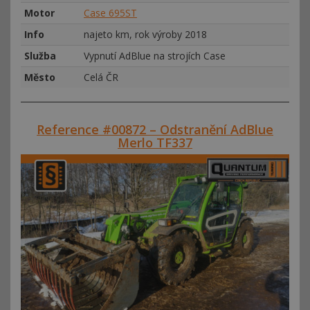
Motor
Case 695ST
Info
najeto km, rok výroby 2018
Služba
Vypnutí AdBlue na strojích Case
Město
Celá ČR
Reference #00872 – Odstranění AdBlue
Merlo TF337