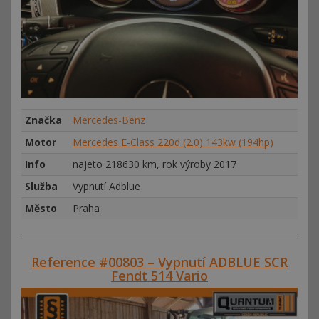
Značka
Mercedes-Benz
Motor
Mercedes E-Class 220d (2.0) 143kw (194hp)
Info
najeto 218630 km, rok výroby 2017
Služba
Vypnutí Adblue
Město
Praha
Reference #00803 – Vypnutí ADBLUE SCR
Fendt 514 Vario