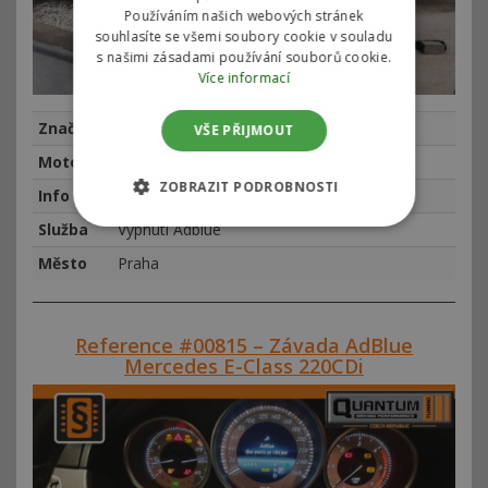
Používáním našich webových stránek
souhlasíte se všemi soubory cookie v souladu
s našimi zásadami používání souborů cookie.
Více informací
Značka
Mercedes-Benz
VŠE PŘIJMOUT
Motor
MB Sprinter 319 3.0 CDI 140kw (190hp)
ZOBRAZIT PODROBNOSTI
Info
najeto 448250 km, rok výroby 2014
Služba
Vypnutí Adblue
Město
Praha
Reference #00815 – Závada AdBlue
Mercedes E-Class 220CDi