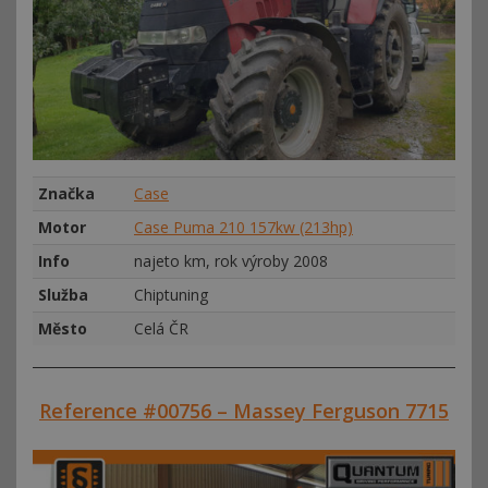
Značka
Case
Motor
Case Puma 210 157kw (213hp)
Info
najeto km, rok výroby 2008
Služba
Chiptuning
Město
Celá ČR
Reference #00756 – Massey Ferguson 7715