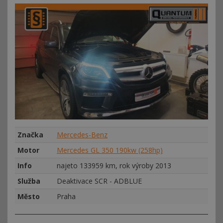
Značka
Mercedes-Benz
Motor
Mercedes GL 350 190kw (258hp)
Info
najeto 133959 km, rok výroby 2013
Služba
Deaktivace SCR - ADBLUE
Město
Praha