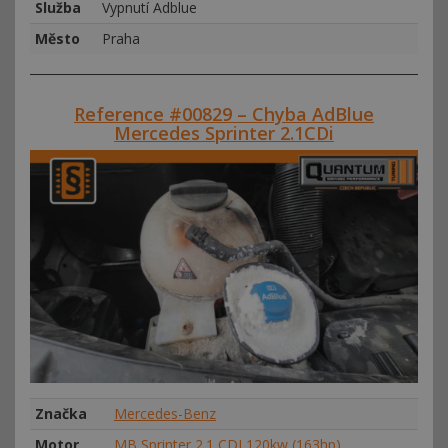
Služba
Vypnutí Adblue
Město
Praha
Reference #00829 – Chyba AdBlue
Mercedes Sprinter 2.1CDi
Značka
Mercedes-Benz
Motor
MB Sprinter 2.1 CDI 120kw (163hp)