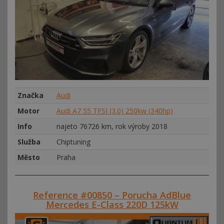
Značka
Audi
Motor
Audi A7 55 TFSI (3.0) 250kw (340hp)
Info
najeto 76726 km, rok výroby 2018
Služba
Chiptuning
Město
Praha
Reference #00850 – Porucha AdBlue
Mercedes E-Class 220D 125kW