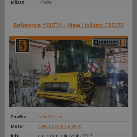
Město
Praha
Reference #00734 – New Holland CR9070
Značka
New Holland
Motor
New Holland CR 9070
Info
najeto km, rok výroby 2013