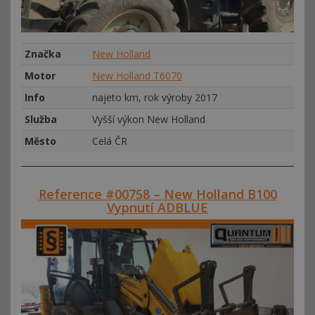
Značka
New Holland
Motor
New Holland T6070
Info
najeto km, rok výroby 2017
Služba
Vyšší výkon New Holland
Město
Celá ČR
Reference #00758 – New Holland B100
Vypnutí ADBLUE