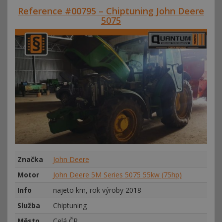
Reference #00795 – Chiptuning John Deere
5075
Značka
John Deere
Motor
John Deere 5M Series 5075 55kw (75hp)
Info
najeto km, rok výroby 2018
Služba
Chiptuning
Město
Celá ČR