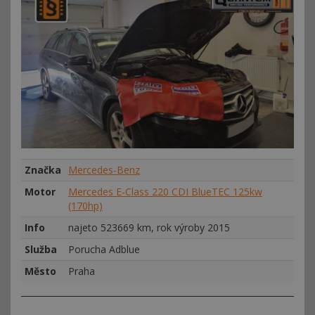
Značka
Mercedes-Benz
Motor
Mercedes E-Class 220 CDI BlueTEC 125kw
(170hp)
Info
najeto 523669 km, rok výroby 2015
Služba
Porucha Adblue
Město
Praha