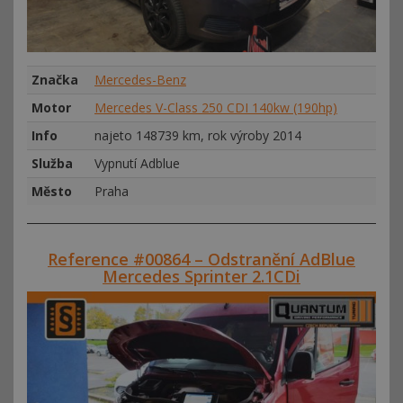
Značka
Mercedes-Benz
Motor
Mercedes V-Class 250 CDI 140kw (190hp)
Info
najeto 148739 km, rok výroby 2014
Služba
Vypnutí Adblue
Město
Praha
Reference #00864 – Odstranění AdBlue
Mercedes Sprinter 2.1CDi