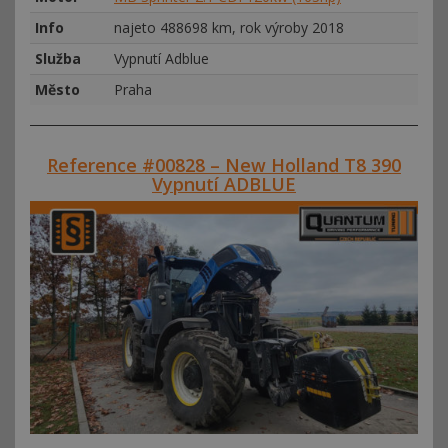
Info
najeto 488698 km, rok výroby 2018
Služba
Vypnutí Adblue
Město
Praha
Reference #00828 – New Holland T8 390
Vypnutí ADBLUE