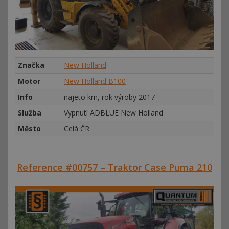
Značka
New Holland
Motor
New Holland B100
Info
najeto km, rok výroby 2017
Služba
Vypnutí ADBLUE New Holland
Město
Celá ČR
Reference #00757 – Traktor Case Puma 210