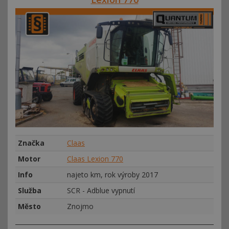
Značka
Claas
Motor
Claas Lexion 770
Info
najeto km, rok výroby 2017
Služba
SCR - Adblue vypnutí
Město
Znojmo