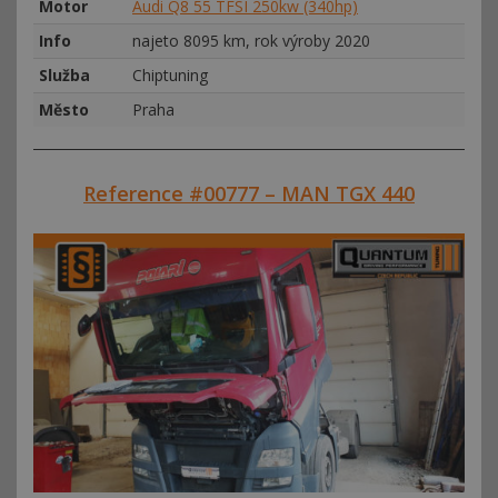
Motor
Audi Q8 55 TFSI 250kw (340hp)
Info
najeto 8095 km, rok výroby 2020
Služba
Chiptuning
Město
Praha
Reference #00777 – MAN TGX 440