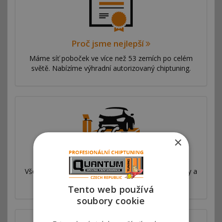
Proč jsme nejlepší
Máme síť poboček ve více než 53 zemích po celém
světě. Nabízíme výhradní autorizovaný chiptuning.
×
Válcová zkušebna
Všechny naše úpravy jsou velmi důkladně testovány a
měřeny na profesionální válcové zkušebně.
Tento web používá
soubory cookie