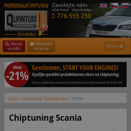
Zavolejte nám
informace - objednávky
776 555 250
Hledat
Klientské
MENU
vozidlo
recenze
Domů
/
Chiptuning
/
Nákladní auta
/ Scania
Chiptuning Scania