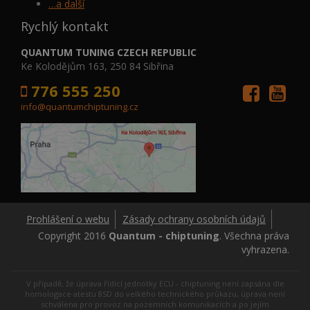
…a další
Rychlý kontakt
QUANTUM TUNING CZECH REPUBLIC
Ke Kolodějům 163, 250 84 Sibřina
776 555 250
info@quantumchiptuning.cz
Prohlášení o webu
Zásady ochrany osobních údajů
Copyright 2016
Quantum - chiptuning
. Všechna práva
vyhrazena.
V případě, že úprava řídící jednotky ECU - chiptuning není zapsána dle
homologace atestu 8SD do velkého technického průkazu, úprava není
schválena pro provoz na pozemních komunikacích a po jejím