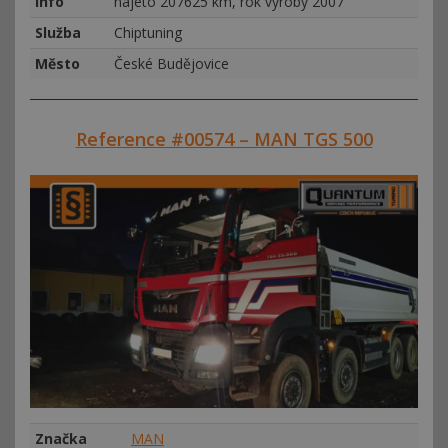
Info
najeto 207625 km, rok výroby 2007
Služba
Chiptuning
Město
České Budějovice
Reference #00574 – MAN TGS 500
Značka
MAN