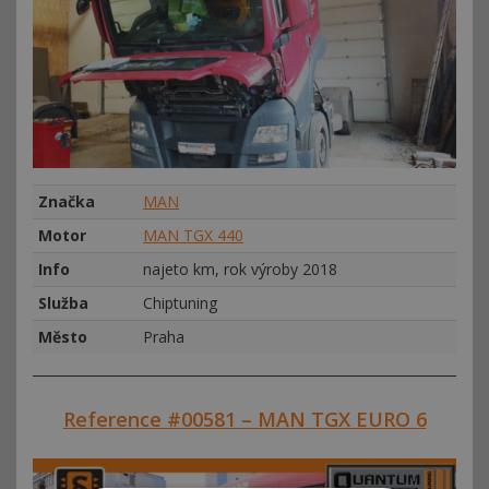
Značka
MAN
Motor
MAN TGX 440
Info
najeto km, rok výroby 2018
Služba
Chiptuning
Město
Praha
Reference #00581 – MAN TGX EURO 6