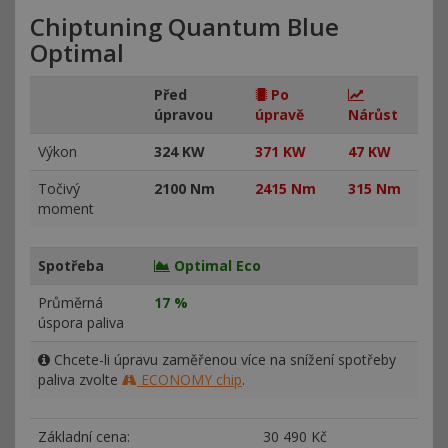
Chiptuning Quantum Blue
Optimal
Před
Po
úpravou
úpravě
Nárůst
Výkon
324 KW
371 KW
47 KW
Točivý
2100 Nm
2415 Nm
315 Nm
moment
Spotřeba
Optimal Eco
Průměrná
17 %
úspora paliva
Chcete-li úpravu zaměřenou více na snížení spotřeby
paliva zvolte
ECONOMY chip
.
Základní cena:
30
490 Kč