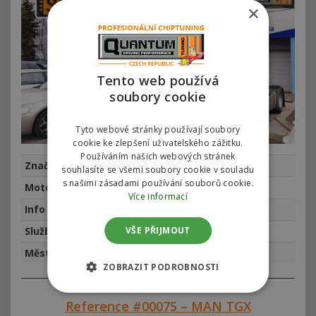
×
Tento web používá
soubory cookie
Tyto webové stránky používají soubory
cookie ke zlepšení uživatelského zážitku.
Používáním našich webových stránek
Značka
MAN
souhlasíte se všemi soubory cookie v souladu
s našimi zásadami používání souborů cookie.
Motor
MAN TGX 440
Více informací
Info
najeto km, rok výroby 2015
VŠE PŘIJMOUT
Služba
Chiptuning
Město
Praha
ZOBRAZIT PODROBNOSTI
Reference #00075 – MAN TGX