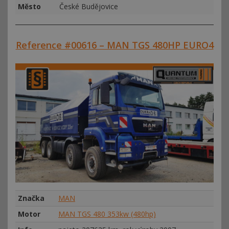
Město
České Budějovice
Reference #00616 – MAN TGS 480HP EURO4
Značka
MAN
Motor
MAN TGS 480 353kw (480hp)