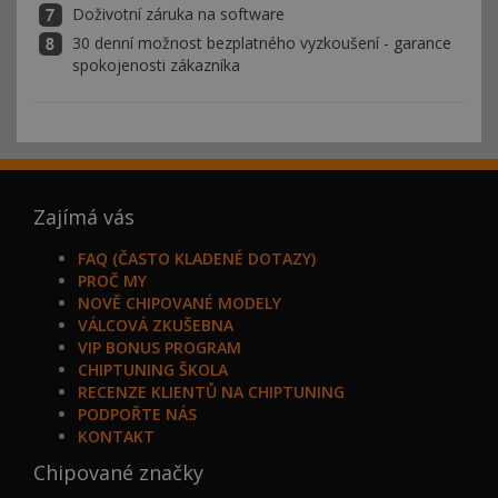
Doživotní záruka na software
30 denní možnost bezplatného vyzkoušení - garance
spokojenosti zákazníka
Zajímá vás
FAQ (ČASTO KLADENÉ DOTAZY)
PROČ MY
NOVĚ CHIPOVANÉ MODELY
VÁLCOVÁ ZKUŠEBNA
VIP BONUS PROGRAM
CHIPTUNING ŠKOLA
RECENZE KLIENTŮ NA CHIPTUNING
PODPOŘTE NÁS
KONTAKT
Chipované značky