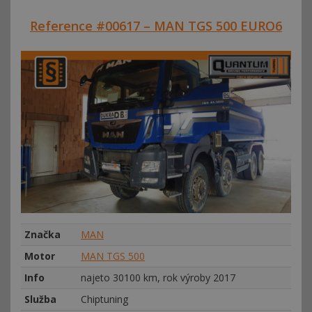
Reference #00617 – MAN TGS 500 EURO6
Značka
MAN
Motor
MAN TGS 500
Info
najeto 30100 km, rok výroby 2017
Služba
Chiptuning