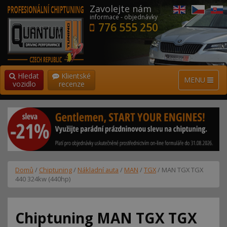
Zavolejte nám
informace - objednávky
776 555 250
Hledat
Klientské
MENU
vozidlo
recenze
Domů
/
Chiptuning
/
Nákladní auta
/
MAN
/
TGX
/ MAN TGX TGX
440 324kw (440hp)
Chiptuning MAN TGX TGX