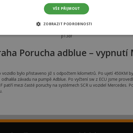
VŠE PŘIJMOUT
ZOBRAZIT PODROBNOSTI
df
794-problem-adblue-vypnuti-mercedes-e-220d-p208c-
p13df
ha Porucha adblue – vypnutí 
ozidlo bylo přistaveno již s odpočtem kilometrů. Po ujetí 450KM by 
a odhalila závadu na pumpě Adblue. Po vyčtení sw z ECU jsme provedl
F patří mezi časté poruchy na systémech SCR u vozidel Mercedes. P
u.