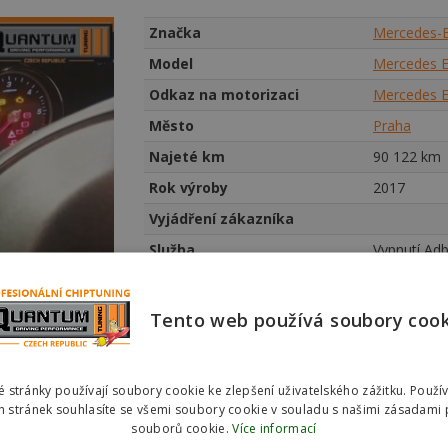
Značka
Mercedes-
Model
Mercedes E
Odkaz na motorizaci
Mercedes E
Město
Praha
Najeté km
90
122 km
Rok výroby
2017
Vyjádření zákazníka
Služba
Vypnutí Adb
Tento web používá soubory coo
 stránky používají soubory cookie ke zlepšení uživatelského zážitku. Použí
 stránek souhlasíte se všemi soubory cookie v souladu s našimi zásadami 
souborů cookie.
Více informací