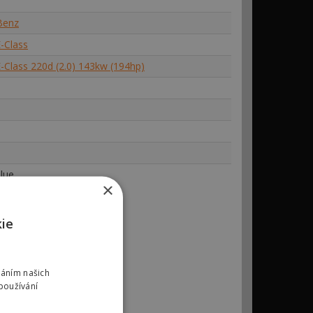
Benz
-Class
-Class 220d (2.0) 143kw (194hp)
lue
×
kie
váním našich
používání