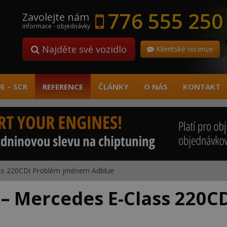
776 555 250
Zavolejte nám
informace - objednávky
Najděte své vozidlo
Klientské recenze
E – SCR
REFERENCE
ČLÁNKY
O NÁS
KONTAKT
ss 220CDi Problém jménem Adblue
– Mercedes E-Class 220C