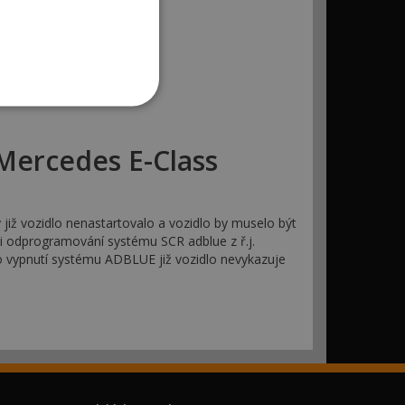
Mercedes E-Class
již vozidlo nenastartovalo a vozidlo by muselo být
i odprogramování systému SCR adblue z ř.j.
o vypnutí systému ADBLUE již vozidlo nevykazuje