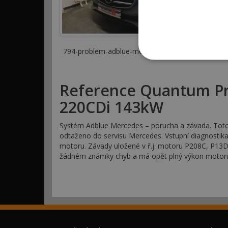
794-problem-adblue-mercedes-e-220d-p208c-p13
Reference Quantum Pra
220CDi 143kW
Systém Adblue Mercedes – porucha a závada. Toto v
odtaženo do servisu Mercedes. Vstupní diagnostik
motoru. Závady uložené v ř.j. motoru P208C, P13D
žádném známky chyb a má opět plný výkon motor