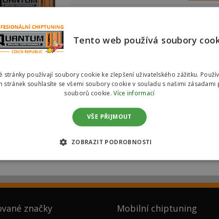
Model
John Dee
Odkaz na motorizaci
John Dee
Tento web používá soubory coo
Město
Celá ČR
Najeté km
0 km
Rok výroby
2018
 stránky používají soubory cookie ke zlepšení uživatelského zážitku. Použí
 stránek souhlasíte se všemi soubory cookie v souladu s našimi zásadami 
Vyjádření zákazníka
souborů cookie.
Více informací
Služba
Chiptunin
VŠE PŘIJMOUT
iptuning John Deere 5075
ZOBRAZIT PODROBNOSTI
ované značky
Mobilní chiptuning