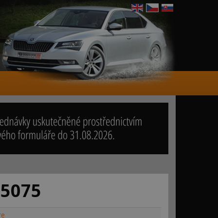
 5075
re