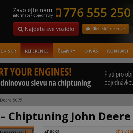
776 555 250
Zavolejte nám
informace - objednávky
Najděte své vozidlo
Klientské recenze
E – SCR
REFERENCE
ČLÁNKY
O NÁS
KONTAKT
 Deere 5075
– Chiptuning John Deere
Značka
John Dee