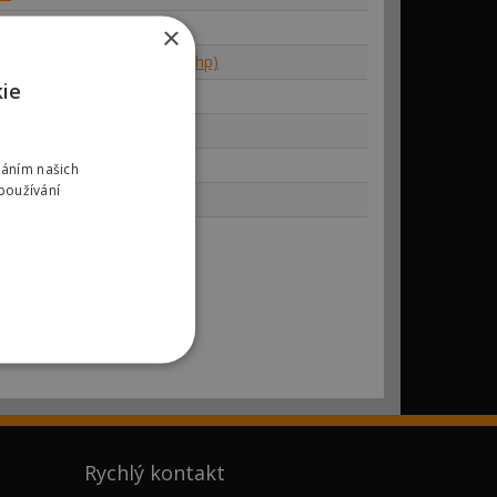
re 5075
×
re 5M Series 5075 55kw (75hp)
kie
váním našich
používání
g
Rychlý kontakt