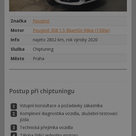
Značka
Peugeot
Motor
Peugeot 308 1.5 BlueHDi 96kw (130hp)
Info
najeto 2802 km, rok výroby 2020
Služba
Chiptuning
Město
Praha
Postup při chiptuningu
Vstupní konzultace a požadavky zákazníka
Komplexní diagnostika vozidla, zkušební testovací
jízda
Technická přejímka vozidla
Záloha řídící jednotky motoru