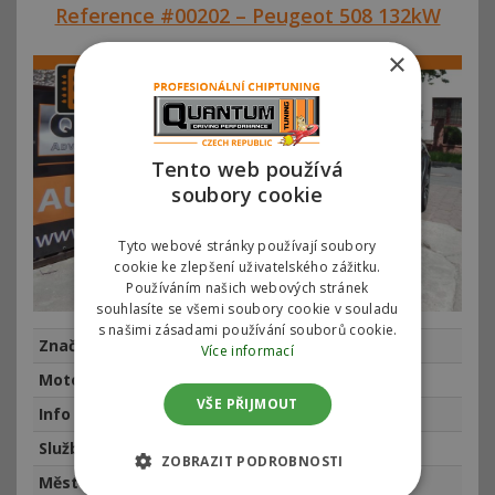
Reference #00202 – Peugeot 508 132kW
×
Tento web používá
soubory cookie
Tyto webové stránky používají soubory
cookie ke zlepšení uživatelského zážitku.
Používáním našich webových stránek
souhlasíte se všemi soubory cookie v souladu
s našimi zásadami používání souborů cookie.
Značka
Peugeot
Více informací
Motor
Peugeot 508 2.0HDiBlue 132kw (180hp)
VŠE PŘIJMOUT
Info
najeto 4522 km, rok výroby 2017
Služba
Chiptuning
ZOBRAZIT PODROBNOSTI
Město
Praha