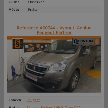
Služba
Chiptuning
Město
Praha
Reference #00744 – Vypnutí Adblue
Peugeot Partner
Značka
Peugeot
Motor
Peugeot Partner 1.6HDi 74kw (100hp)