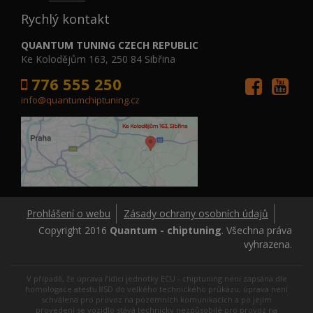
Rychlý kontakt
QUANTUM TUNING CZECH REPUBLIC
Ke Kolodějům 163, 250 84 Sibřina
776 555 250
info@quantumchiptuning.cz
Prohlášení o webu
Zásady ochrany osobních údajů
Copyright 2016
Quantum - chiptuning
. Všechna práva
vyhrazena.
V případě, že úprava řídící jednotky ECU - chiptuning není zapsána dle
homologace atestu 8SD do velkého technického průkazu, úprava není
schválena pro provoz na pozemních komunikacích a po jejím
provedení se vozidlo stává technicky nezpůsobilé pro provoz na