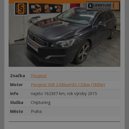
Značka
Peugeot
Motor
Peugeot 508 2.0BlueHDi 132kw (180hp)
Info
najeto 162307 km, rok výroby 2015
Služba
Chiptuning
Město
Praha