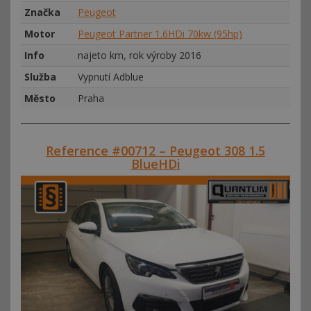
Značka
Peugeot
Motor
Peugeot Partner 1.6HDi 70kw (95hp)
Info
najeto km, rok výroby 2016
Služba
Vypnutí Adblue
Město
Praha
Reference #00712 – Peugeot 308 1.5
BlueHDi