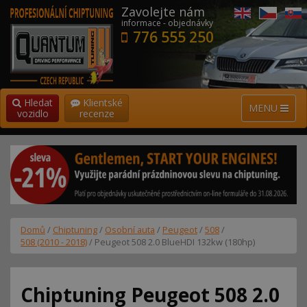
Zavolejte nám
informace - objednávky
776 555 250
Hledat
Klientské
MENU
vozidlo
recenze
Domů
/
Chiptuning
/
Osobní auta
/
Peugeot
/
508
/
508 (2010 - 2018)
/ Peugeot 508 2.0 BlueHDI 132kw (180hp)
Chiptuning Peugeot 508 2.0