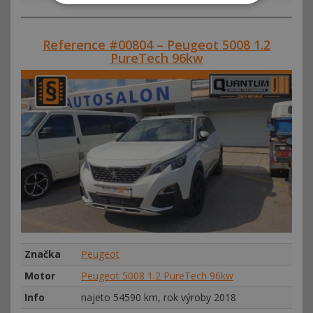
Reference #00804 – Peugeot 5008 1.2
PureTech 96kw
Značka
Peugeot
Motor
Peugeot 5008 1.2 PureTech 96kw
Info
najeto 54590 km, rok výroby 2018