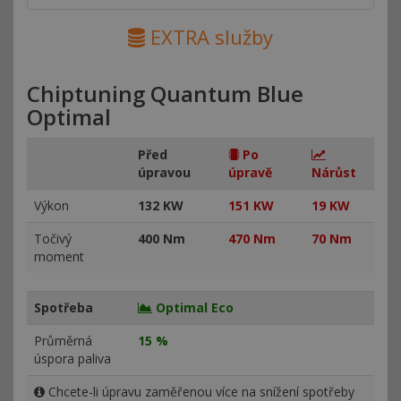
EXTRA služby
Chiptuning Quantum Blue
Optimal
Před
Po
úpravou
úpravě
Nárůst
Výkon
132 KW
151 KW
19 KW
Točivý
400 Nm
470 Nm
70 Nm
moment
Spotřeba
Optimal Eco
Průměrná
15 %
úspora paliva
Chcete-li úpravu zaměřenou více na snížení spotřeby