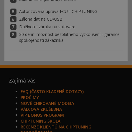
Autorizovaná úprava ECU - CHIPTUNING
Záloha dat na CD/USB
Doživotní záruka na software
30 denní možnost bezplatného vyzkoušení - garance
spokojenosti zákazníka
Zajímá vás
FAQ (ČASTO KLADENÉ DOTAZY)
PROČ MY
NOVĚ CHIPOVANÉ MODELY
VÁLCOVÁ ZKUŠEBNA
VIP BONUS PROGRAM
CHIPTUNING ŠKOLA
RECENZE KLIENTŮ NA CHIPTUNING