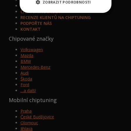
ZOBRAZIT PODROBNOSTI
VIP BONUS PROGRAM
CHIPTUNING ŠKOLA
RECENZE KLIENTŮ NA CHIPTUNING
PODPOŘTE NÁS
KONTAKT
Chipované značky
Volkswagen
Mazda
BMW
Mercedes-Benz
Audi
Škoda
Ford
…a další
Mobilní chiptuning
Praha
České Budějovice
Olomouc
Jihlava