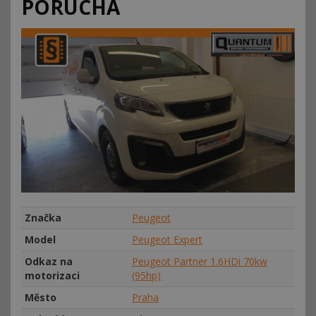
PORUCHA
Značka
Peugeot
Model
Peugeot Expert
Odkaz na
Peugeot Partner 1.6HDi 70kw
motorizaci
(95hp)
Město
Praha