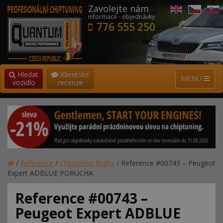
Zavolejte nám
informace - objednávky
776 555 250
Hledat
Klientské
MENU
vozidlo
recenze
/
Reference
/
Chiptuning Praha
/
Reference #00743 – Peugeot
Expert ADBLUE PORUCHA
Reference #00743 –
Peugeot Expert ADBLUE