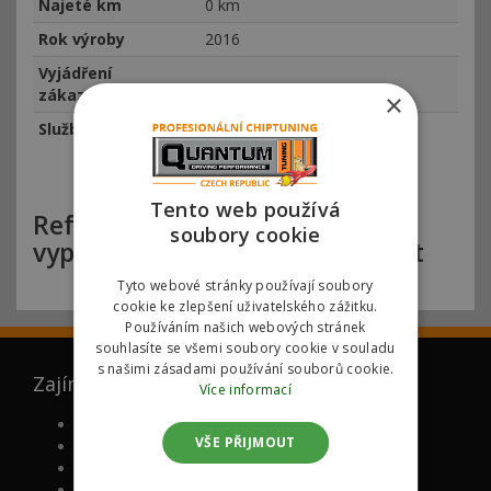
Najeté km
0 km
Rok výroby
2016
Vyjádření
zákazníka
×
Služba
Vypnutí Adblue
Tento web používá
Reference Quantum Praha
soubory cookie
vypnutí ADBLUE Peugeot Expert
Tyto webové stránky používají soubory
cookie ke zlepšení uživatelského zážitku.
Používáním našich webových stránek
souhlasíte se všemi soubory cookie v souladu
s našimi zásadami používání souborů cookie.
Zajímá vás
Více informací
FAQ (ČASTO KLADENÉ DOTAZY)
VŠE PŘIJMOUT
PROČ MY
NOVĚ CHIPOVANÉ MODELY
VÁLCOVÁ ZKUŠEBNA