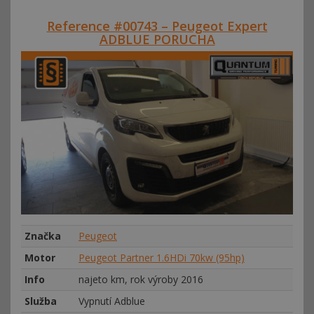
Reference #00743 – Peugeot Expert
ADBLUE PORUCHA
Značka
Peugeot
Motor
Peugeot Partner 1.6HDi 70kw (95hp)
Info
najeto km, rok výroby 2016
Služba
Vypnutí Adblue