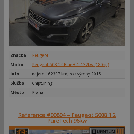
Značka
Peugeot
Motor
Peugeot 508 2.0BlueHDi 132kw (180hp)
Info
najeto 162307 km, rok výroby 2015
Služba
Chiptuning
Město
Praha
Reference #00804 – Peugeot 5008 1.2
PureTech 96kw