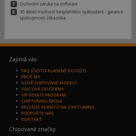
Doživotní záruka na software
30 denní možnost bezplatného vyzkoušení - garance
spokojenosti zákazníka
Zajímá vás
FAQ (ČASTO KLADENÉ DOTAZY)
PROČ MY
NOVĚ CHIPOVANÉ MODELY
VÁLCOVÁ ZKUŠEBNA
VIP BONUS PROGRAM
CHIPTUNING ŠKOLA
RECENZE KLIENTŮ NA CHIPTUNING
PODPOŘTE NÁS
KONTAKT
Chipované značky