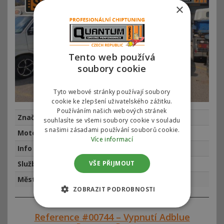
×
Tento web používá
soubory cookie
Tyto webové stránky používají soubory
cookie ke zlepšení uživatelského zážitku.
Používáním našich webových stránek
Značka
Peugeot
souhlasíte se všemi soubory cookie v souladu
s našimi zásadami používání souborů cookie.
Motor
Peugeot 5008 1.2 PureTech 96kw
Více informací
Info
najeto 54590 km, rok výroby 2018
VŠE PŘIJMOUT
Služba
Chiptuning
Město
Praha
ZOBRAZIT PODROBNOSTI
Reference #00744 – Vypnutí Adblue