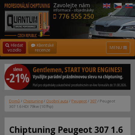
Zavolejte nám
informace - objednávky
776 555 250
Hledat
Klientské
MENU
vozidlo
recenze
Domů
/
Chiptuning
/
Osobní auta
/
Peugeot
/
307
/ Peugeot
307 1.6 HDI 79kw (107hp)
Chiptuning Peugeot 307 1.6