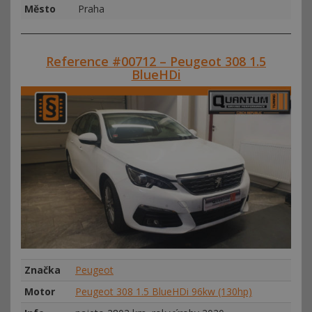
Město
Praha
Reference #00712 – Peugeot 308 1.5
BlueHDi
Značka
Peugeot
Motor
Peugeot 308 1.5 BlueHDi 96kw (130hp)