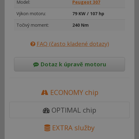
Model:
Peugeot 307
Výkon motoru:
79 KW / 107 hp
Točivý moment:
240 Nm
FAQ (často kladené dotazy)
Dotaz k úpravě motoru
ECONOMY chip
OPTIMAL chip
EXTRA služby