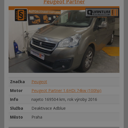
Peugeot Partner
Značka
Peugeot
Motor
Peugeot Partner 1.6HDi 74kw (100hp)
Info
najeto 169504 km, rok výroby 2016
Služba
Deaktivace Adblue
Město
Praha