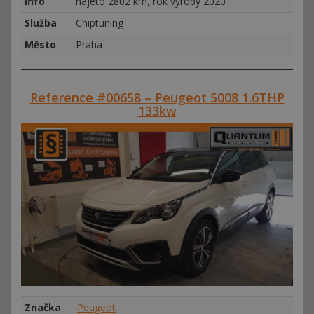
Info
najeto 2802 km, rok výroby 2020
Služba
Chiptuning
Město
Praha
Reference #00658 – Peugeot 5008 1.6THP
133kw
Značka
Peugeot