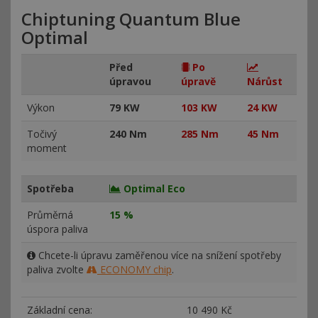
Chiptuning Quantum Blue
Optimal
Před
Po
úpravou
úpravě
Nárůst
Výkon
79 KW
103 KW
24 KW
Točivý
240 Nm
285 Nm
45 Nm
moment
Spotřeba
Optimal Eco
Průměrná
15 %
úspora paliva
Chcete-li úpravu zaměřenou více na snížení spotřeby
paliva zvolte
ECONOMY chip
.
Základní cena:
10
490 Kč