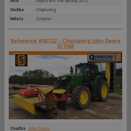
Info
najeto km, rok výroby 2012
Služba
Chiptuning
Město
Znojmo
Reference #00722 – Chiptuning John Deere
6170M
Značka
John Deere