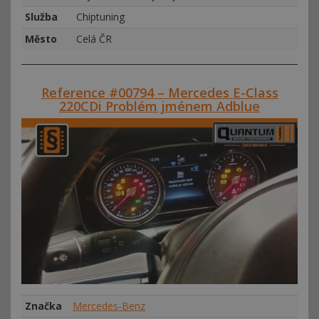
Služba
Chiptuning
Město
Celá ČR
Reference #00794 – Mercedes E-Class
220CDi Problém jménem Adblue
Značka
Mercedes-Benz