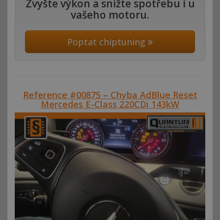
Zvyšte výkon a snižte spotřebu i u
vašeho motoru.
Poptat chiptuning
Reference #00875 – Chyba AdBlue Reset
Mercedes E-Class 220CDi 143kW