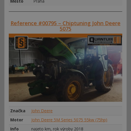
Město
Praha
Reference #00795 – Chiptuning John Deere
5075
Značka
John Deere
Motor
John Deere 5M Series 5075 55kw (75hp)
Info
najeto km, rok výroby 2018