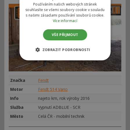
Používáním našich webových stránek
souhlasíte se všemi soubory cookie v souladu
s našimi zásadami používání souborů cookie.
Více informací
VŠE PŘIJMOUT
ZOBRAZIT PODROBNOSTI
Značka
Fendt
Motor
Fendt 514 Vario
Info
najeto km, rok výroby 2016
Služba
Vypnutí ADBLUE - SCR
Město
Celá ČR - mobilní technik