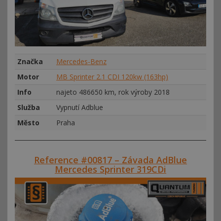
Značka
Mercedes-Benz
Motor
MB Sprinter 2.1 CDI 120kw (163hp)
Info
najeto 486650 km, rok výroby 2018
Služba
Vypnutí Adblue
Město
Praha
Reference #00817 – Závada AdBlue
Mercedes Sprinter 319CDi