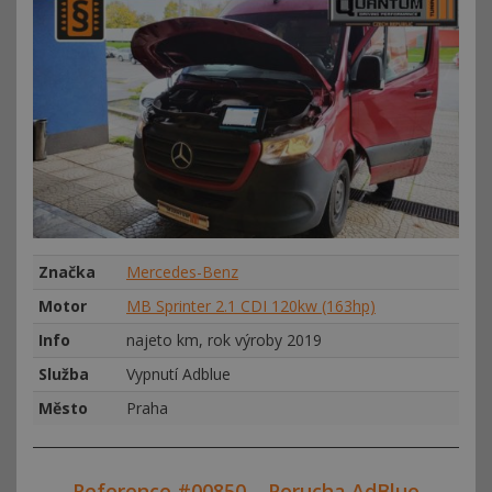
Značka
Mercedes-Benz
Motor
MB Sprinter 2.1 CDI 120kw (163hp)
Info
najeto km, rok výroby 2019
Služba
Vypnutí Adblue
Město
Praha
Reference #00850 – Porucha AdBlue