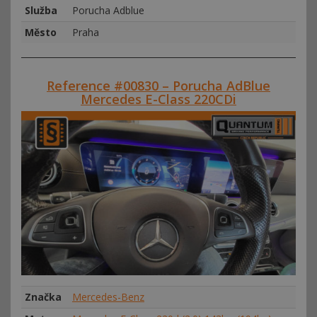
Služba
Porucha Adblue
Město
Praha
Reference #00830 – Porucha AdBlue
Mercedes E-Class 220CDi
Značka
Mercedes-Benz