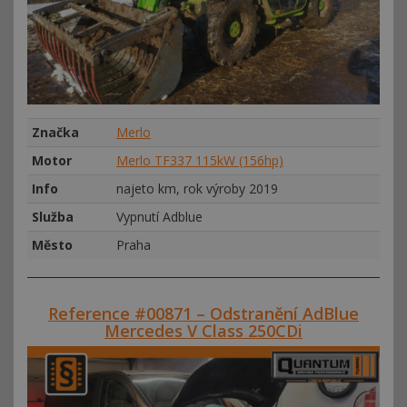
Značka
Merlo
Motor
Merlo TF337 115kW (156hp)
Info
najeto km, rok výroby 2019
Služba
Vypnutí Adblue
Město
Praha
Reference #00871 – Odstranění AdBlue
Mercedes V Class 250CDi