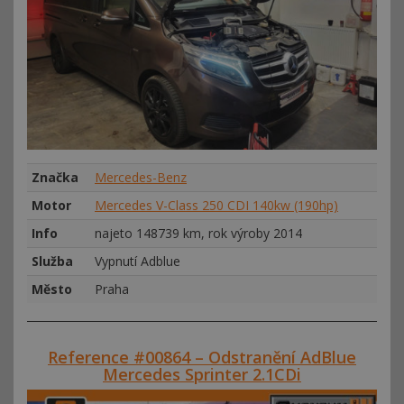
Značka
Mercedes-Benz
Motor
Mercedes V-Class 250 CDI 140kw (190hp)
Info
najeto 148739 km, rok výroby 2014
Služba
Vypnutí Adblue
Město
Praha
Reference #00864 – Odstranění AdBlue
Mercedes Sprinter 2.1CDi