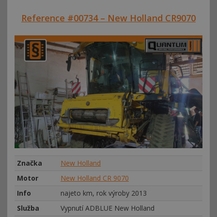
Reference #00734 – New Holland CR9070
Značka
New Holland
Motor
New Holland CR 9070
Info
najeto km, rok výroby 2013
Služba
Vypnutí ADBLUE New Holland