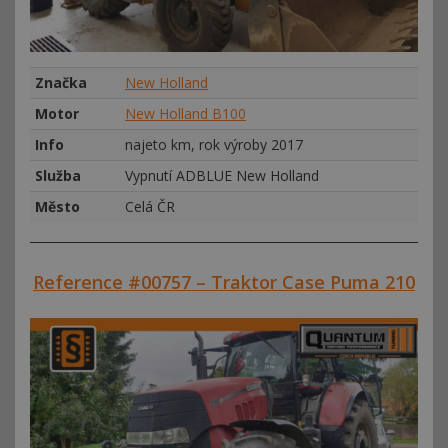
Značka
New Holland
Motor
New Holland B100
Info
najeto km, rok výroby 2017
Služba
Vypnutí ADBLUE New Holland
Město
Celá ČR
Reference #00757 – Traktor Case Puma 210