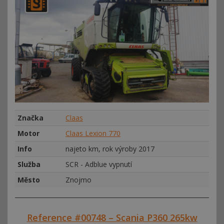
Značka
Claas
Motor
Claas Lexion 770
Info
najeto km, rok výroby 2017
Služba
SCR - Adblue vypnutí
Město
Znojmo
Reference #00748 – Scania P360 265kw