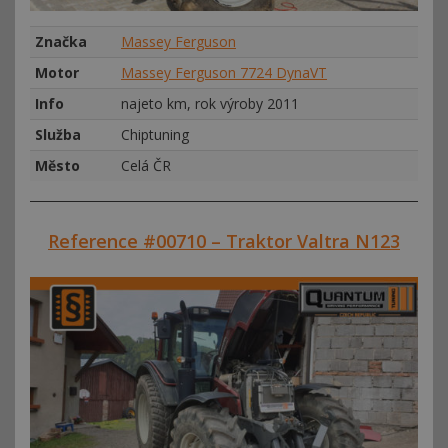
Značka
Massey Ferguson
Motor
Massey Ferguson 7724 DynaVT
Info
najeto km, rok výroby 2011
Služba
Chiptuning
Město
Celá ČR
Reference #00710 – Traktor Valtra N123