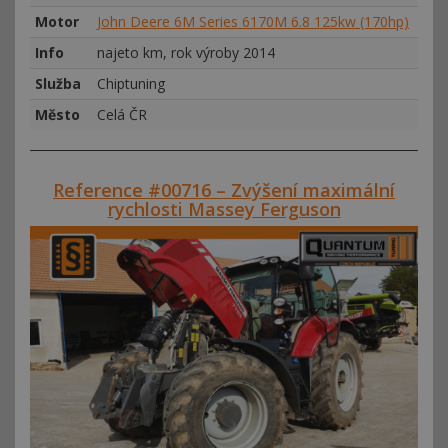
Motor
John Deere 6M Series 6170M 6.8 125kw (170hp)
Info
najeto km, rok výroby 2014
Služba
Chiptuning
Město
Celá ČR
Reference #00716 – Zvýšení maximální
rychlosti Massey Ferguson