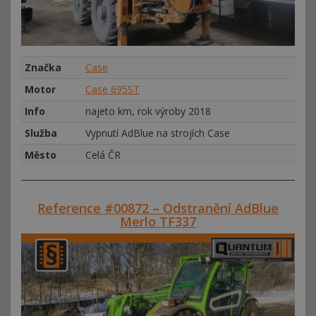
Značka
Case
Motor
Case 695ST
Info
najeto km, rok výroby 2018
Služba
Vypnutí AdBlue na strojích Case
Město
Celá ČR
Reference #00872 – Odstranění AdBlue
Merlo TF337