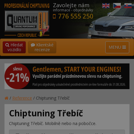
Zavolejte nám
informace - objednávky
776 555 250
Hledat
Klientské
MENU
vozidlo
recenze
/
Reference
/
Chiptuning Třebíč
Chiptuning Třebíč
Chiptuning Třebíč. Mobilně nebo na pobočce.