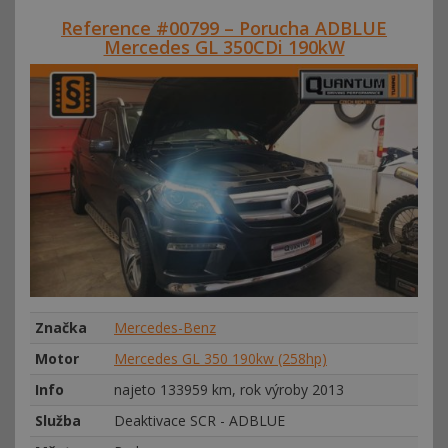
Reference #00799 – Porucha ADBLUE
Mercedes GL 350CDi 190kW
Značka
Mercedes-Benz
Motor
Mercedes GL 350 190kw (258hp)
Info
najeto 133959 km, rok výroby 2013
Služba
Deaktivace SCR - ADBLUE