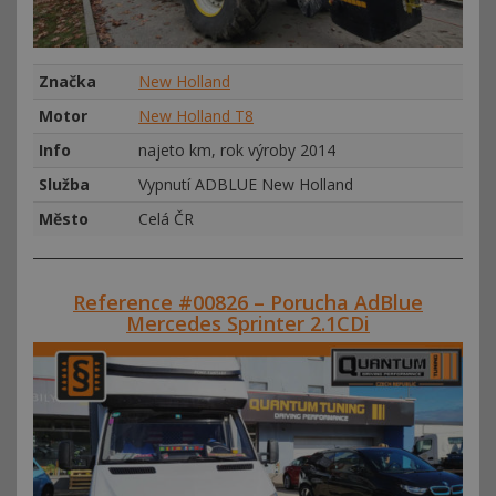
Značka
New Holland
Motor
New Holland T8
Info
najeto km, rok výroby 2014
Služba
Vypnutí ADBLUE New Holland
Město
Celá ČR
Reference #00826 – Porucha AdBlue
Mercedes Sprinter 2.1CDi