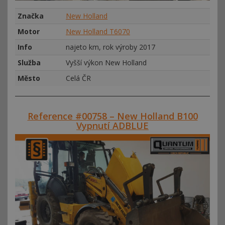
Značka
New Holland
Motor
New Holland T6070
Info
najeto km, rok výroby 2017
Služba
Vyšší výkon New Holland
Město
Celá ČR
Reference #00758 – New Holland B100
Vypnutí ADBLUE