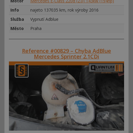
Motor
Mercedes E-Class 220d (2.0) 143kw (194hp)
Info
najeto 137035 km, rok výroby 2016
Služba
Vypnutí Adblue
Město
Praha
Reference #00829 – Chyba AdBlue
Mercedes Sprinter 2.1CDi