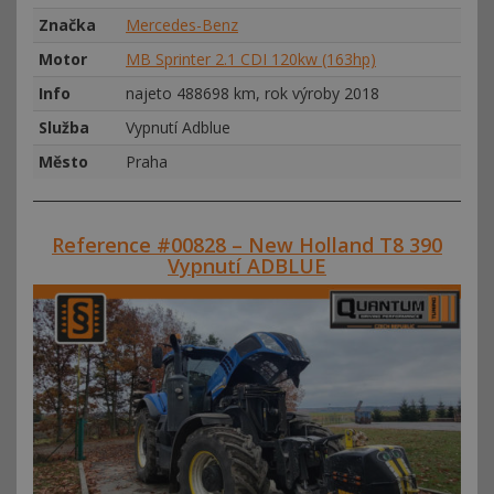
Značka
Mercedes-Benz
Motor
MB Sprinter 2.1 CDI 120kw (163hp)
Info
najeto 488698 km, rok výroby 2018
Služba
Vypnutí Adblue
Město
Praha
Reference #00828 – New Holland T8 390
Vypnutí ADBLUE