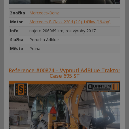
Značka
Mercedes-Benz
Motor
Mercedes E-Class 220d (2.0) 143kw (194hp)
Info
najeto 206069 km, rok výroby 2017
Služba
Porucha Adblue
Město
Praha
Reference #00874 – Vypnutí AdBLue Traktor
Case 695 ST