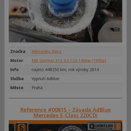
Značka
Mercedes-Benz
Motor
MB Sprinter 319 3.0 CDI 140kw (190hp)
Info
najeto 448250 km, rok výroby 2014
Služba
Vypnutí Adblue
Město
Praha
Reference #00815 – Závada AdBlue
Mercedes E-Class 220CDi