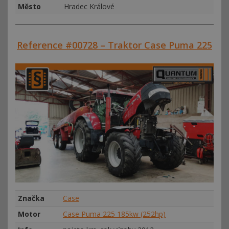
Město
Hradec Králové
Reference #00728 – Traktor Case Puma 225
Značka
Case
Motor
Case Puma 225 185kw (252hp)