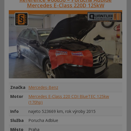
Mercedes E-Class 220D 125kW
Značka
Mercedes-Benz
Motor
Mercedes E-Class 220 CDI BlueTEC 125kw
(170hp)
Info
najeto 523669 km, rok výroby 2015
Služba
Porucha Adblue
Město
Praha