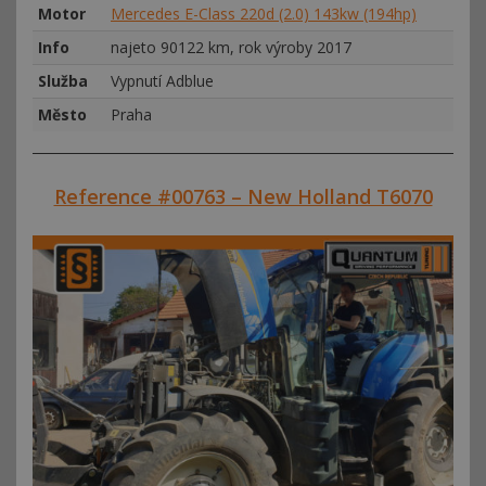
Motor
Mercedes E-Class 220d (2.0) 143kw (194hp)
Info
najeto 90122 km, rok výroby 2017
Služba
Vypnutí Adblue
Město
Praha
Reference #00763 – New Holland T6070