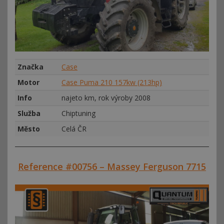
Značka
Case
Motor
Case Puma 210 157kw (213hp)
Info
najeto km, rok výroby 2008
Služba
Chiptuning
Město
Celá ČR
Reference #00756 – Massey Ferguson 7715