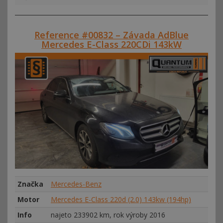
Reference #00832 – Závada AdBlue
Mercedes E-Class 220CDi 143kW
Značka
Mercedes-Benz
Motor
Mercedes E-Class 220d (2.0) 143kw (194hp)
Info
najeto 233902 km, rok výroby 2016