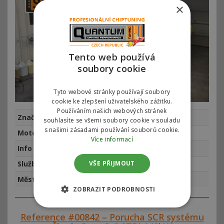
×
Tento web používá
soubory cookie
Tyto webové stránky používají soubory
cookie ke zlepšení uživatelského zážitku.
Používáním našich webových stránek
Značka
Škoda
souhlasíte se všemi soubory cookie v souladu
s našimi zásadami používání souborů cookie.
Motor
Škoda Octavia 2.0TDi 110kw (150hp)
Více informací
Info
najeto 322425 km, rok výroby 2014
VŠE PŘIJMOUT
Služba
Chiptuning
Město
Praha
ZOBRAZIT PODROBNOSTI
Reference #00842 – Porucha SCR systému