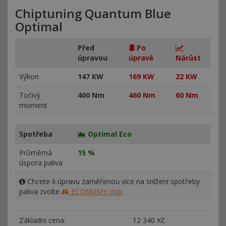
Chiptuning Quantum Blue
Optimal
Před
Po
úpravou
úpravě
Nárůst
Výkon
147 KW
169 KW
22 KW
Točivý
400 Nm
460 Nm
60 Nm
moment
Spotřeba
Optimal Eco
Průměrná
15 %
úspora paliva
Chcete-li úpravu zaměřenou více na snížení spotřeby
paliva zvolte
ECONOMY chip
.
Základní cena:
12
340 Kč