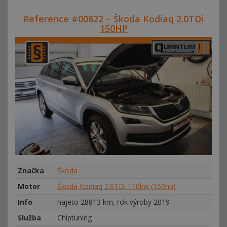
Reference #00822 – Škoda Kodiaq 2.0TDi
150HP
Značka
Škoda
Motor
Škoda Kodiaq 2.0TDi 110kw (150hp)
Info
najeto 28813 km, rok výroby 2019
Služba
Chiptuning