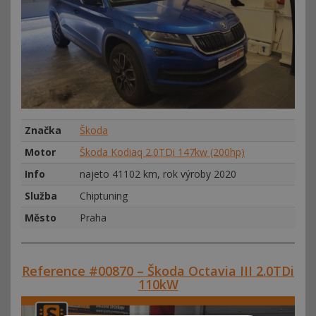
Značka
Škoda
Motor
Škoda Kodiaq 2.0TDi 147kw (200hp)
Info
najeto 41102 km, rok výroby 2020
Služba
Chiptuning
Město
Praha
Reference #00870 – Škoda Octavia III 2.0TDi
110kW