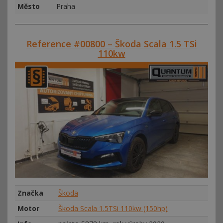
Město
Praha
Reference #00800 – Škoda Scala 1.5 TSi
110kw
Značka
Škoda
Motor
Škoda Scala 1.5TSi 110kw (150hp)