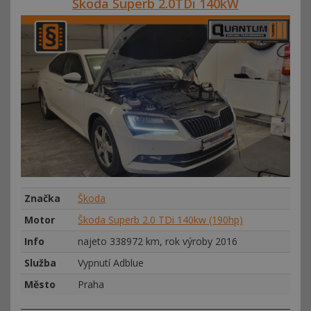
Škoda Superb 2.0TDi 140kW
Značka
Škoda
Motor
Škoda Superb 2.0 TDi 140kw (190hp)
Info
najeto 338972 km, rok výroby 2016
Služba
Vypnutí Adblue
Město
Praha