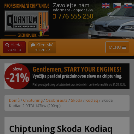
Zavolejte nám
informace - objednávky
776 555 250
Hledat
Klientské
MENU
vozidlo
recenze
Domů
/
Chiptuning
/
Osobní auta
/
Skoda
/
Kodiaq
/ Skoda
Kodiaq 2.0 TDI 147kw (200hp)
Chiptuning Skoda Kodiaq