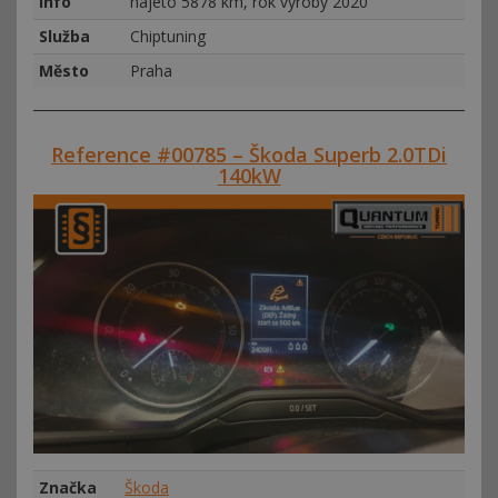
Info
najeto 5878 km, rok výroby 2020
Služba
Chiptuning
Město
Praha
Reference #00785 – Škoda Superb 2.0TDi
140kW
Značka
Škoda