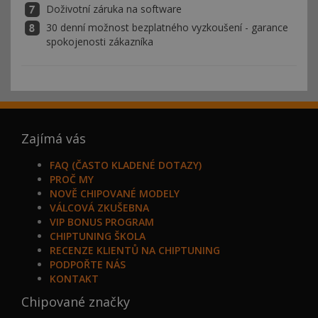
Doživotní záruka na software
30 denní možnost bezplatného vyzkoušení - garance
spokojenosti zákazníka
Zajímá vás
FAQ (ČASTO KLADENÉ DOTAZY)
PROČ MY
NOVĚ CHIPOVANÉ MODELY
VÁLCOVÁ ZKUŠEBNA
VIP BONUS PROGRAM
CHIPTUNING ŠKOLA
RECENZE KLIENTŮ NA CHIPTUNING
PODPOŘTE NÁS
KONTAKT
Chipované značky