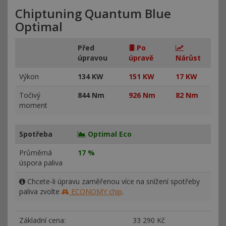
Chiptuning Quantum Blue
Optimal
Před
Po
úpravou
úpravě
Nárůst
Výkon
134 KW
151 KW
17 KW
Točivý
844 Nm
926 Nm
82 Nm
moment
Spotřeba
Optimal Eco
Průměrná
17 %
úspora paliva
Chcete-li úpravu zaměřenou více na snížení spotřeby
paliva zvolte
ECONOMY chip
.
Základní cena:
33
290 Kč