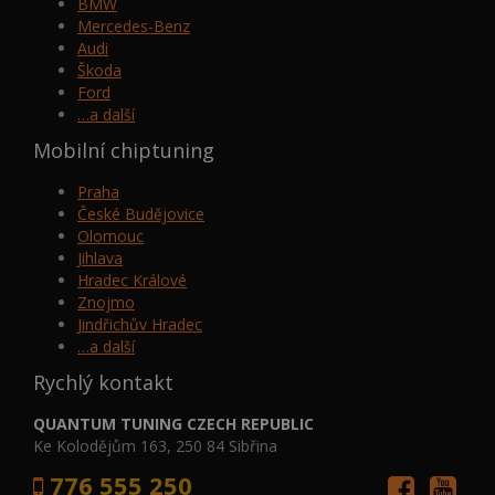
BMW
Mercedes-Benz
Audi
Škoda
Ford
…a další
Mobilní chiptuning
Praha
České Budějovice
Olomouc
Jihlava
Hradec Králové
Znojmo
Jindřichův Hradec
…a další
Rychlý kontakt
QUANTUM TUNING CZECH REPUBLIC
Ke Kolodějům 163, 250 84 Sibřina
776 555 250