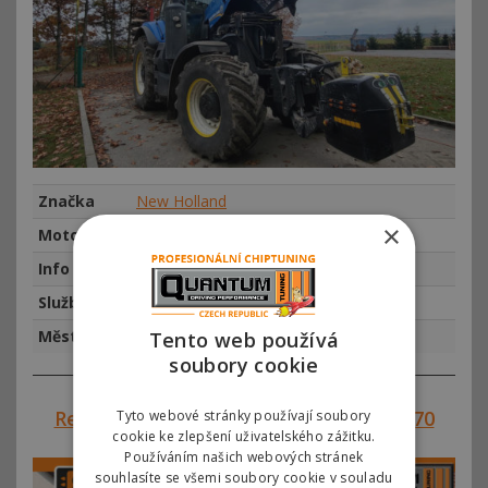
Značka
New Holland
×
Motor
New Holland T8
Info
najeto km, rok výroby 2014
Služba
Vypnutí ADBLUE New Holland
Město
Celá ČR
Tento web používá
soubory cookie
Reference #00763 – New Holland T6070
Tyto webové stránky používají soubory
cookie ke zlepšení uživatelského zážitku.
Používáním našich webových stránek
souhlasíte se všemi soubory cookie v souladu