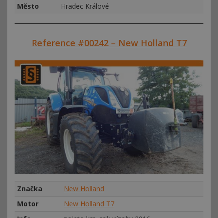
Město
Hradec Králové
Reference #00242 – New Holland T7
Značka
New Holland
Motor
New Holland T7