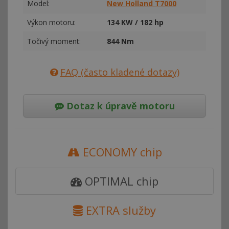
Model:
New Holland T7000
Výkon motoru:
134 KW / 182 hp
Točivý moment:
844 Nm
FAQ (často kladené dotazy)
Dotaz k úpravě motoru
ECONOMY chip
OPTIMAL chip
EXTRA služby