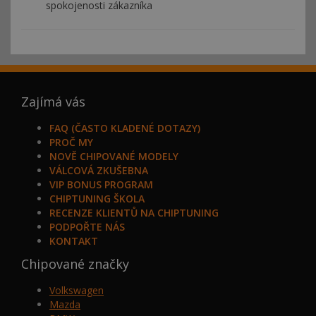
spokojenosti zákazníka
Zajímá vás
FAQ (ČASTO KLADENÉ DOTAZY)
PROČ MY
NOVĚ CHIPOVANÉ MODELY
VÁLCOVÁ ZKUŠEBNA
VIP BONUS PROGRAM
CHIPTUNING ŠKOLA
RECENZE KLIENTŮ NA CHIPTUNING
PODPOŘTE NÁS
KONTAKT
Chipované značky
Volkswagen
Mazda