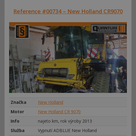
Reference #00734 – New Holland CR9070
Značka
New Holland
Motor
New Holland CR 9070
Info
najeto km, rok výroby 2013
Služba
Vypnutí ADBLUE New Holland