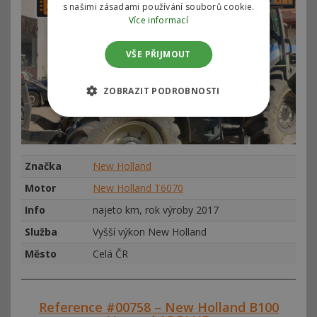
s našimi zásadami používání souborů cookie.
Více informací
VŠE PŘIJMOUT
ZOBRAZIT PODROBNOSTI
Značka
New Holland
Motor
New Holland T6070
Info
najeto km, rok výroby 2017
Služba
Vyšší výkon New Holland
Město
Celá ČR
Reference #00758 – New Holland B100