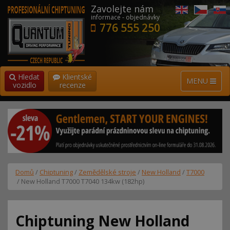
Zavolejte nám
informace - objednávky
776 555 250
Hledat
Klientské
MENU
vozidlo
recenze
Domů
/
Chiptuning
/
Zemědělské stroje
/
New Holland
/
T7000
/ New Holland T7000 T7040 134kw (182hp)
Chiptuning New Holland