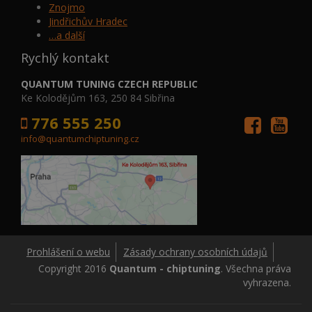
Znojmo
Jindřichův Hradec
…a další
Rychlý kontakt
QUANTUM TUNING CZECH REPUBLIC
Ke Kolodějům 163, 250 84 Sibřina
776 555 250
info@quantumchiptuning.cz
Prohlášení o webu
Zásady ochrany osobních údajů
Copyright 2016
Quantum - chiptuning
. Všechna práva
vyhrazena.