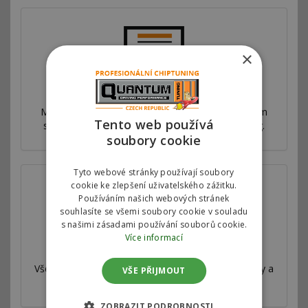
×
Proč jsme nejlepší
Máme síť poboček ve více než 53 zemích po celém
Tento web používá
světě. Nabízíme výhradní autorizovaný chiptuning.
soubory cookie
Tyto webové stránky používají soubory
cookie ke zlepšení uživatelského zážitku.
Používáním našich webových stránek
souhlasíte se všemi soubory cookie v souladu
s našimi zásadami používání souborů cookie.
Více informací
Válcová zkušebna
Všechny naše úpravy jsou velmi důkladně testovány a
VŠE PŘIJMOUT
měřeny na profesionální válcové zkušebně.
ZOBRAZIT PODROBNOSTI