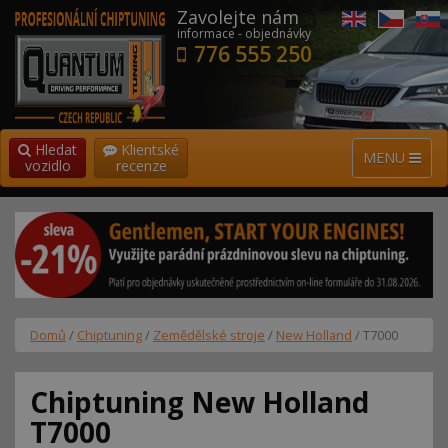
Zavolejte nám
informace - objednávky
776 555 250
Hledat
Klientské
MENU
vozidlo
recenze
Domů
/
Chiptuning
/
Zemědělské stroje
/
New Holland
/ T7000
Chiptuning New Holland
T7000