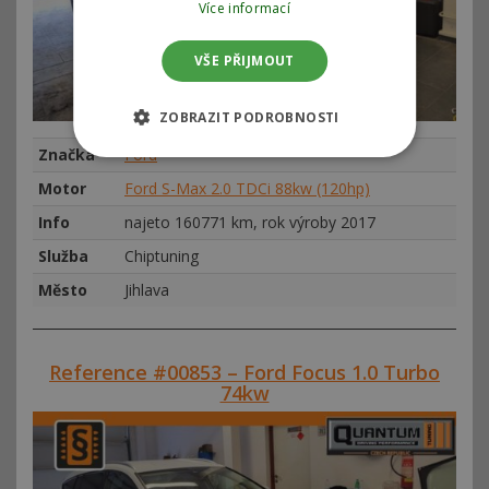
Více informací
VŠE PŘIJMOUT
ZOBRAZIT PODROBNOSTI
Značka
Ford
Motor
Ford S-Max 2.0 TDCi 88kw (120hp)
Info
najeto 160771 km, rok výroby 2017
Služba
Chiptuning
Město
Jihlava
Reference #00853 – Ford Focus 1.0 Turbo
74kw