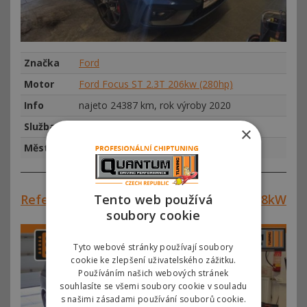
Značka
Ford
Motor
Ford Focus ST 2.3T 206kw (280hp)
Info
najeto 24387 km, rok výroby 2020
Služba
Chiptuning
×
Město
Praha
Reference #00856 – Ford S-Max 2.0TDi 88kW
Tento web používá
soubory cookie
Tyto webové stránky používají soubory
cookie ke zlepšení uživatelského zážitku.
Používáním našich webových stránek
souhlasíte se všemi soubory cookie v souladu
s našimi zásadami používání souborů cookie.