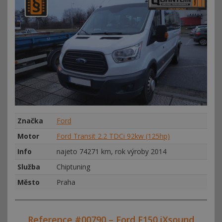
Značka
Ford
Motor
Ford Transit 2.2 TDCi 92kw (125hp)
Info
najeto 74271 km, rok výroby 2014
Služba
Chiptuning
Město
Praha
Reference #00790 – Ford F150 iXsound