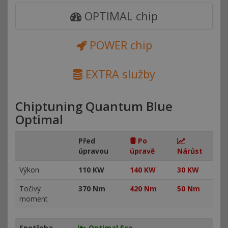
OPTIMAL chip
POWER chip
EXTRA služby
Chiptuning Quantum Blue
Optimal
Před
Po
úpravou
úpravě
Nárůst
Výkon
110 KW
140 KW
30 KW
Točivý
370 Nm
420 Nm
50 Nm
moment
Spotřeba
Optimal Eco