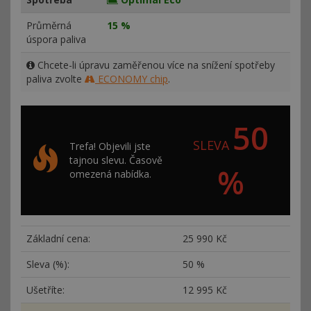
Průměrná
15 %
úspora paliva
Chcete-li úpravu zaměřenou více na snížení spotřeby
paliva zvolte
ECONOMY chip
.
50
SLEVA
Trefa! Objevili jste
tajnou slevu. Časově
%
omezená nabídka.
Základní cena:
25
990 Kč
Sleva (%):
50 %
Ušetříte:
12
995 Kč