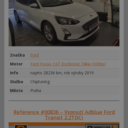
Značka
Ford
Motor
Ford Focus 1.0T EcoBoost 74kw (100hp)
Info
najeto 28236 km, rok výroby 2019
Služba
Chiptuning
Město
Praha
Reference #00836 – Vypnutí Adblue Ford
Transit 2.2TDCi