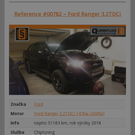
Reference #00782 – Ford Ranger 3.2TDCi
Značka
Ford
Motor
Ford Ranger 3.2TDCi 147kw (200hp)
Info
najeto 51183 km, rok výroby 2018
Služba
Chiptuning