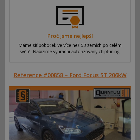
Proč jsme nejlepší
Máme síť poboček ve více než 53 zemích po celém
světě. Nabízíme výhradní autorizovaný chiptuning.
Reference #00858 – Ford Focus ST 206kW