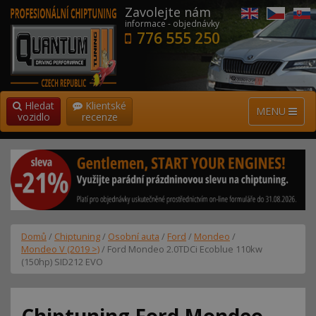
Zavolejte nám
informace - objednávky
776 555 250
Hledat
Klientské
MENU
vozidlo
recenze
Domů
/
Chiptuning
/
Osobní auta
/
Ford
/
Mondeo
/
Mondeo V (2019 >)
/ Ford Mondeo 2.0TDCi Ecoblue 110kw
(150hp) SID212 EVO