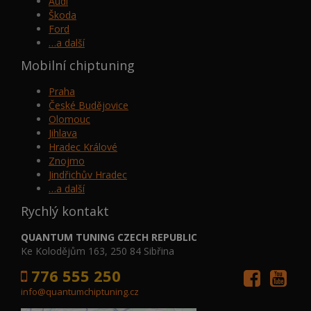
Audi
Škoda
Ford
…a další
Mobilní chiptuning
Praha
České Budějovice
Olomouc
Jihlava
Hradec Králové
Znojmo
Jindřichův Hradec
…a další
Rychlý kontakt
QUANTUM TUNING CZECH REPUBLIC
Ke Kolodějům 163, 250 84 Sibřina
776 555 250
info@quantumchiptuning.cz