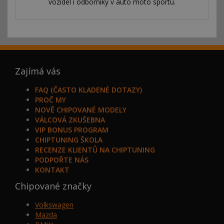
vozidel i odborníky v auto moto sportu.
Zajímá vás
FAQ (ČASTO KLADENÉ DOTAZY)
PROČ MY
NOVĚ CHIPOVANÉ MODELY
VÁLCOVÁ ZKUŠEBNA
VIP BONUS PROGRAM
CHIPTUNING ŠKOLA
RECENZE KLIENTŮ NA CHIPTUNING
PODPOŘTE NÁS
KONTAKT
Chipované značky
Volkswagen
Mazda