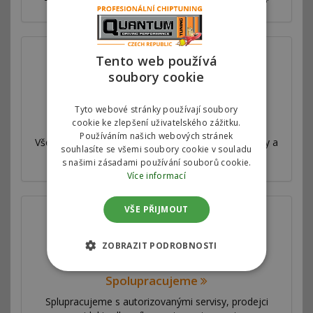
Tento web používá
soubory cookie
Tyto webové stránky používají soubory
Válcová zkušebna
cookie ke zlepšení uživatelského zážitku.
Používáním našich webových stránek
Všechny naše úpravy jsou velmi důkladně testovány a
souhlasíte se všemi soubory cookie v souladu
měřeny na profesionální válcové zkušebně.
s našimi zásadami používání souborů cookie.
Více informací
VŠE PŘIJMOUT
ZOBRAZIT PODROBNOSTI
Spolupracujeme
Splupracujeme s autorizovanými servisy, prodejci