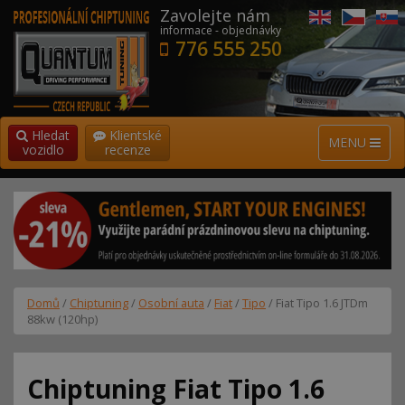
Zavolejte nám
informace - objednávky
776 555 250
Hledat
Klientské
MENU
vozidlo
recenze
Domů
/
Chiptuning
/
Osobní auta
/
Fiat
/
Tipo
/ Fiat Tipo 1.6 JTDm
88kw (120hp)
Chiptuning Fiat Tipo 1.6