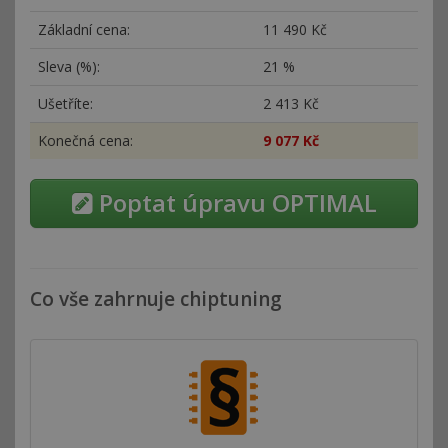
Základní cena:
11
490 Kč
Sleva (%):
21 %
Ušetříte:
2
413 Kč
Konečná cena:
9
077 Kč
Poptat úpravu OPTIMAL
Co vše zahrnuje chiptuning