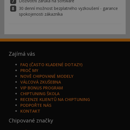
Doživotní záruka na software
30 denní možnost bezplatného vyzkoušení - garance
spokojenosti zákazníka
Zajímá vás
FAQ (ČASTO KLADENÉ DOTAZY)
PROČ MY
NOVĚ CHIPOVANÉ MODELY
VÁLCOVÁ ZKUŠEBNA
VIP BONUS PROGRAM
CHIPTUNING ŠKOLA
RECENZE KLIENTŮ NA CHIPTUNING
PODPOŘTE NÁS
KONTAKT
Chipované značky