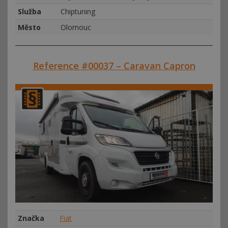
Služba
Chiptuning
Město
Olomouc
Reference #00037 – Caravan Capron
Značka
Fiat