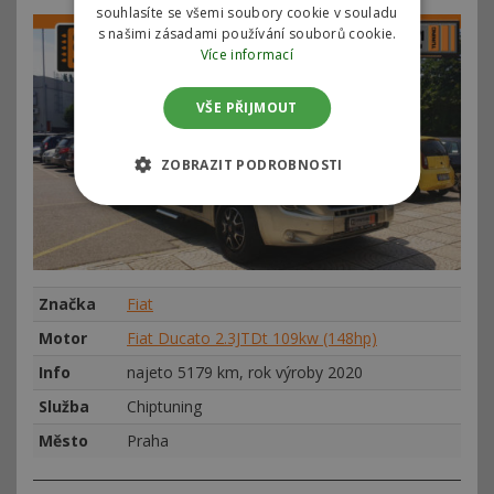
souhlasíte se všemi soubory cookie v souladu
s našimi zásadami používání souborů cookie.
Více informací
VŠE PŘIJMOUT
ZOBRAZIT PODROBNOSTI
Značka
Fiat
Motor
Fiat Ducato 2.3JTDt 109kw (148hp)
Info
najeto 5179 km, rok výroby 2020
Služba
Chiptuning
Město
Praha