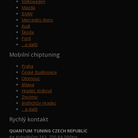
Volkswagen
Mazda
BMW
Mercedes-Benz
Audi
Škoda
Ford
…a další
Mobilní chiptuning
Praha
České Budějovice
Olomouc
Jihlava
Hradec Králové
Znojmo
Jindřichův Hradec
…a další
Rychlý kontakt
QUANTUM TUNING CZECH REPUBLIC
Ke Kolodějům 163, 250 84 Sibřina