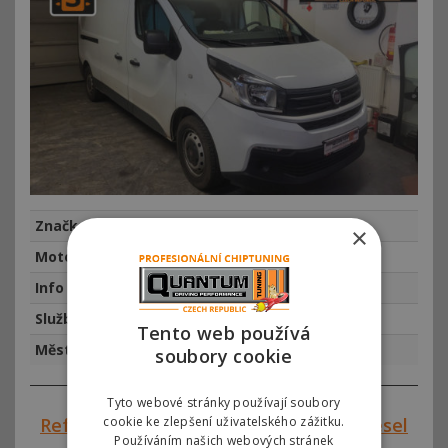
Značka
Fiat
×
Motor
Fiat Talento 2.0 Ecojet 88kw (120hp)
Info
najeto km, rok výroby 2020
Služba
Chiptuning
Tento web používá
Město
Praha
soubory cookie
Tyto webové stránky používají soubory
cookie ke zlepšení uživatelského zážitku.
Reference #00746 – Fiat Ducato 2.3 Diesel
Používáním našich webových stránek