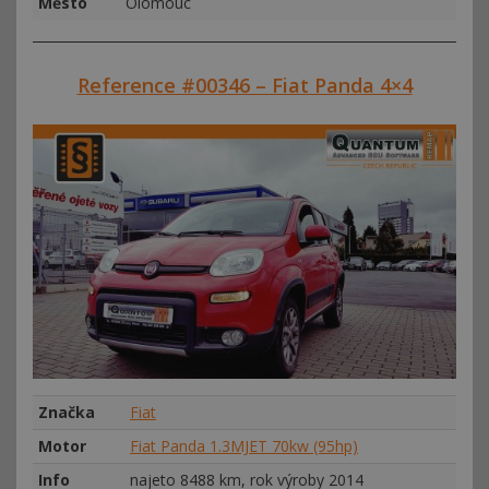
Město
Olomouc
Reference #00346 – Fiat Panda 4×4
Značka
Fiat
Motor
Fiat Panda 1.3MJET 70kw (95hp)
Info
najeto 8488 km, rok výroby 2014