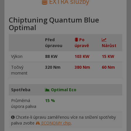
EXTRA služby
Chiptuning Quantum Blue
Optimal
Před
Po
úpravou
úpravě
Nárůst
Výkon
88 KW
103 KW
15 KW
Točivý
320 Nm
380 Nm
60 Nm
moment
Spotřeba
Optimal Eco
Průměrná
15 %
úspora paliva
Chcete-li úpravu zaměřenou více na snížení spotřeby
paliva zvolte
ECONOMY chip
.