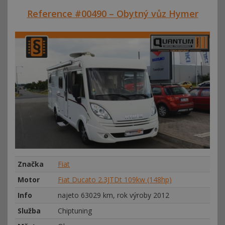
Reference #00490 – Obytný vůz Hymer
Značka
Fiat
Motor
Fiat Ducato 2.3JTDt 109kw (148hp)
Info
najeto 63029 km, rok výroby 2012
Služba
Chiptuning