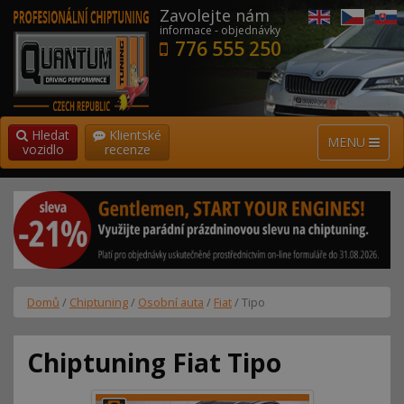
Zavolejte nám
informace - objednávky
776 555 250
Hledat
Klientské
MENU
vozidlo
recenze
Domů
/
Chiptuning
/
Osobní auta
/
Fiat
/ Tipo
Chiptuning Fiat Tipo