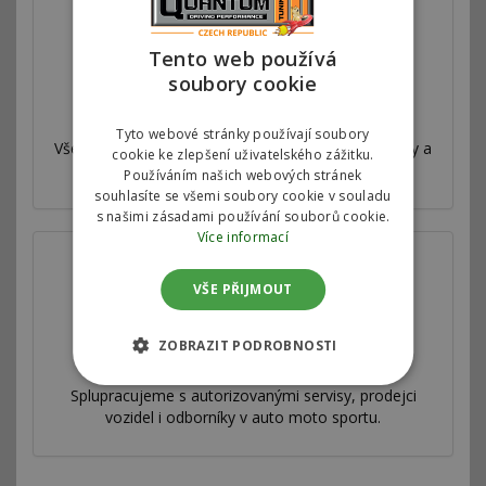
Tento web používá
soubory cookie
Válcová zkušebna
Tyto webové stránky používají soubory
Všechny naše úpravy jsou velmi důkladně testovány a
cookie ke zlepšení uživatelského zážitku.
měřeny na profesionální válcové zkušebně.
Používáním našich webových stránek
souhlasíte se všemi soubory cookie v souladu
s našimi zásadami používání souborů cookie.
Více informací
VŠE PŘIJMOUT
ZOBRAZIT PODROBNOSTI
Spolupracujeme
Splupracujeme s autorizovanými servisy, prodejci
vozidel i odborníky v auto moto sportu.