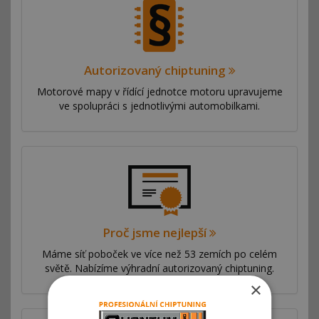
Autorizovaný chiptuning
Motorové mapy v řídící jednotce motoru upravujeme
ve spolupráci s jednotlivými automobilkami.
Proč jsme nejlepší
Máme síť poboček ve více než 53 zemích po celém
světě. Nabízíme výhradní autorizovaný chiptuning.
×