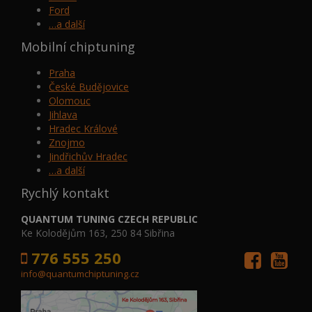
Ford
…a další
Mobilní chiptuning
Praha
České Budějovice
Olomouc
Jihlava
Hradec Králové
Znojmo
Jindřichův Hradec
…a další
Rychlý kontakt
QUANTUM TUNING CZECH REPUBLIC
Ke Kolodějům 163, 250 84 Sibřina
776 555 250
info@quantumchiptuning.cz