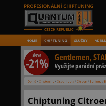
HOME
CHIPTUNING
SLUŽBY
ADBLU
Domů
/
Chiptuning
/
Osobní auta
/
Citroen
/
Berlingo
/
B
Chiptuning Citroe