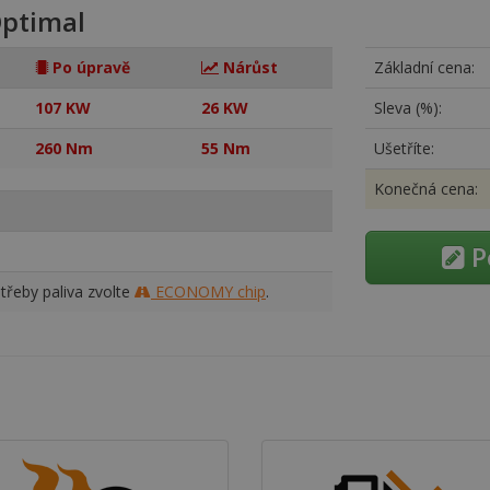
ptimal
Po úpravě
Nárůst
Základní cena:
107 KW
26 KW
Sleva (%):
260 Nm
55 Nm
Ušetříte:
Konečná cena:
P
třeby paliva zvolte
ECONOMY chip
.