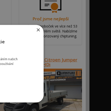
Proč jsme nejlepší
y
Máme síť poboček ve více než 53
×
ní
zemích po celém světě. Nabízíme
ve
výhradní autorizovaný chiptuning.
kie
Reference #00819 – Citroen Jumper
váním našich
2.0BlueHDi
používání