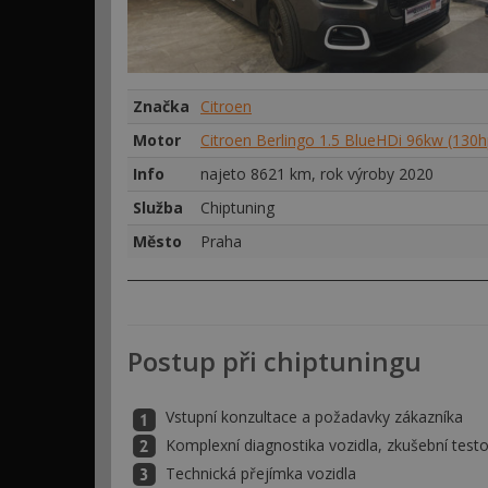
Značka
Citroen
Motor
Citroen Berlingo 1.5 BlueHDi 96kw (130h
Info
najeto 8621 km, rok výroby 2020
Služba
Chiptuning
Město
Praha
Postup při chiptuningu
Vstupní konzultace a požadavky zákazníka
Komplexní diagnostika vozidla, zkušební testo
Technická přejímka vozidla