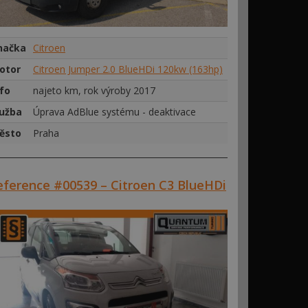
načka
Citroen
otor
Citroen Jumper 2.0 BlueHDi 120kw (163hp)
nfo
najeto km, rok výroby 2017
lužba
Úprava AdBlue systému - deaktivace
ěsto
Praha
eference #00539 – Citroen C3 BlueHDi