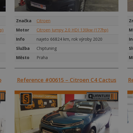
Značka
Citroen
Z
p)
Motor
Citroen Jumpy 2.0 HDI 130kw (177hp)
M
Info
najeto 66824 km, rok výroby 2020
I
Služba
Chiptuning
S
Město
Praha
M
o
Reference #00615 – Citroen C4 Cactus
R