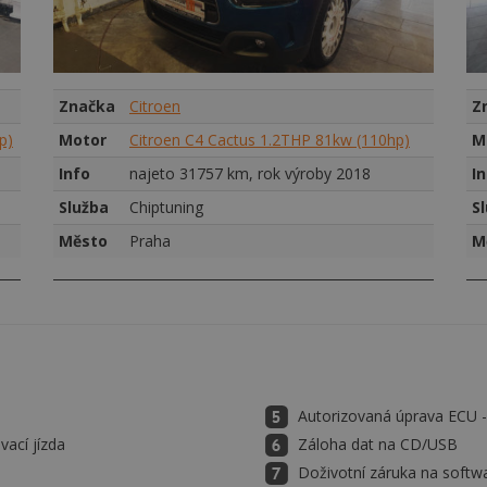
Značka
Citroen
Z
p)
Motor
Citroen C4 Cactus 1.2THP 81kw (110hp)
M
Info
najeto 31757 km, rok výroby 2018
I
Služba
Chiptuning
S
Město
Praha
M
Autorizovaná úprava ECU
vací jízda
Záloha dat na CD/USB
Doživotní záruka na softw