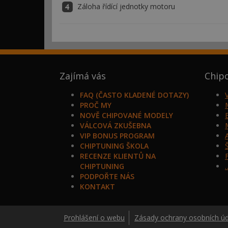
Záloha řídící jednotky motoru
Zajímá vás
Chip
FAQ (ČASTO KLADENÉ DOTAZY)
PROČ MY
NOVĚ CHIPOVANÉ MODELY
VÁLCOVÁ ZKUŠEBNA
VIP BONUS PROGRAM
CHIPTUNING ŠKOLA
RECENZE KLIENTŮ NA
CHIPTUNING
PODPOŘTE NÁS
KONTAKT
Prohlášení o webu
Zásady ochrany osobních ú