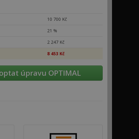
10
700 Kč
21 %
2
247 Kč
8
453 Kč
optat úpravu OPTIMAL