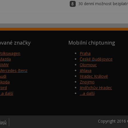
30 denní možnost bezplatn
ované značky
Mobilní chiptuning
Volkswagen
Praha
Mazda
České Budějovice
BMW
Olomouc
Mercedes-Benz
Jihlava
Audi
Hradec Králové
Škoda
Znojmo
Ford
Jindřichův Hradec
…a další
…a další
Copyright 2016
dajů