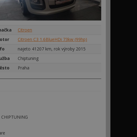
načka
Citroen
otor
Citroen C3 1.6BlueHDi 73kw (99hp)
nfo
najeto 41207 km, rok výroby 2015
lužba
Chiptuning
ěsto
Praha
 - CHIPTUNING
are