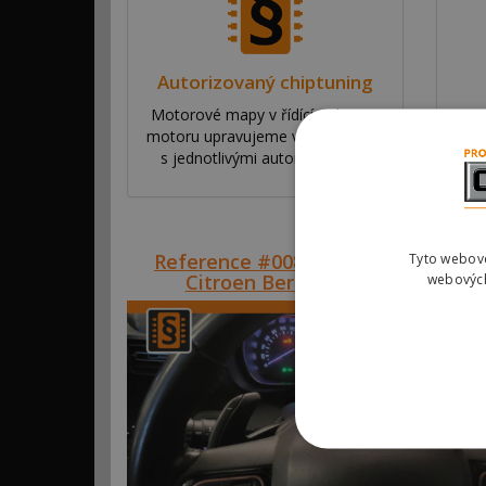
Autorizovaný chiptuning
Motorové mapy v řídící jednotce
Na
motoru upravujeme ve spolupráci
ří
s jednotlivými automobilkami.
va
Reference #00873 – Chyba AdBlue
Tyto webové
Citroen Berlingo 1.5BlueHDi
webových