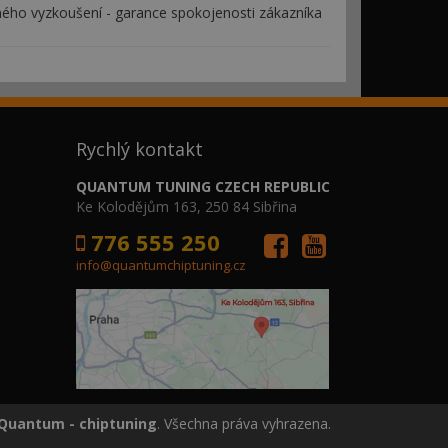
ého vyzkoušení - garance spokojenosti zákazníka
Rychlý kontakt
QUANTUM TUNING CZECH REPUBLIC
Ke Kolodějům 163, 250 84 Sibřina
776 555 250
info@quantumchiptuning.cz
Quantum - chiptuning
. Všechna práva vyhrazena.