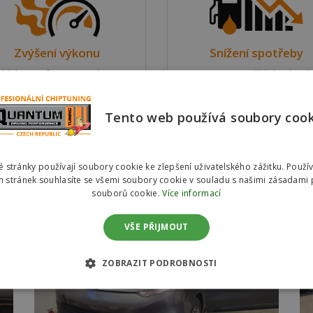
Zvýšení výkonu
Snížení spotřeby
bízíme softwarovou úpravu
Upravujeme řídící jednotk
dící jednotky motoru ve dvou
motoru s důrazem na sníže
riantách pro zvýšení výkonu
spotřeby pohonných hmot 
Tento web používá soubory coo
vozu.
dvou variantách.
Reference #00845 – Citroen Jumpy 2.0
 stránky používají soubory cookie ke zlepšení uživatelského zážitku. Použí
BlueHDi
 stránek souhlasíte se všemi soubory cookie v souladu s našimi zásadami 
souborů cookie.
Více informací
VŠE PŘIJMOUT
ZOBRAZIT PODROBNOSTI