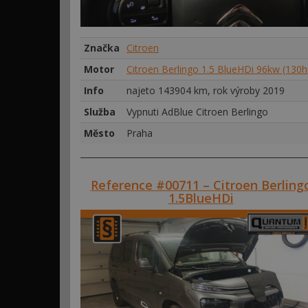
Značka
Citroen
Motor
Citroen Berlingo 1.5 BlueHDi 96kw (130h
Info
najeto 143904 km, rok výroby 2019
Služba
Vypnuti AdBlue Citroen Berlingo
Město
Praha
Reference #00711 – Citroen Berling
1.5BlueHDi