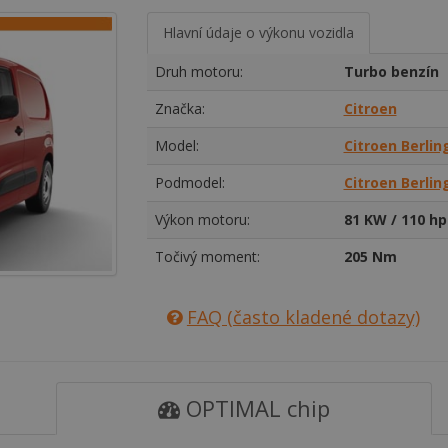
Hlavní údaje o výkonu vozidla
Druh motoru:
Turbo benzín
Značka:
Citroen
Model:
Citroen Berlin
Podmodel:
Citroen Berling
Výkon motoru:
81 KW / 110 hp
Točivý moment:
205 Nm
FAQ (často kladené dotazy)
OPTIMAL chip