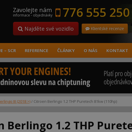
776 555 250
Zavolejte nám
informace - objednávky
Najděte své vozidlo
Klientské recenze
E – SCR
REFERENCE
ČLÁNKY
O NÁS
KONTAKT
erlingo III (2018 >)
/ Citroen Berlingo 1.2 THP Puretech 81kw (110hp)
n Berlingo 1.2 THP Puret