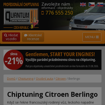
Zavolejte nám
informace - objednávky
776 555 250
Hledat
Klientské
MENU
vozidlo
recenze
Domů
/
Chiptuning
/
Osobní auta
/
Citroen
/ Berlingo
Chiptuning Citroen Berlingo
Když se řekne francouzský rodinný vůz, leckoho napadne