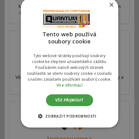
×
Máme síť poboček ve více než 53 zemích po celém
světě. Nabízíme výhradní autorizovaný chiptuning.
Tento web používá
soubory cookie
Tyto webové stránky používají soubory
cookie ke zlepšení uživatelského zážitku.
Válcová zkušebna
Používáním našich webových stránek
souhlasíte se všemi soubory cookie v souladu
Všechny naše úpravy jsou velmi důkladně testovány a
s našimi zásadami používání souborů cookie.
měřeny na profesionální válcové zkušebně.
Více informací
VŠE PŘIJMOUT
ZOBRAZIT PODROBNOSTI
Spolupracujeme