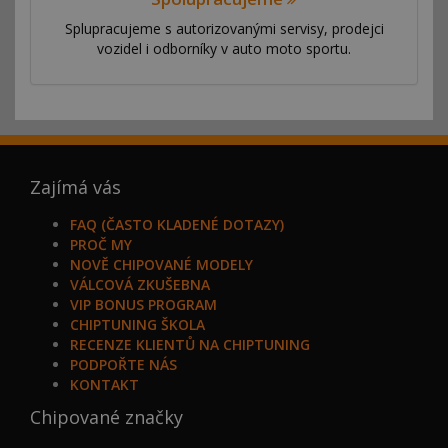
Splupracujeme s autorizovanými servisy, prodejci
vozidel i odborníky v auto moto sportu.
Zajímá vás
FAQ (ČASTO KLADENÉ DOTAZY)
PROČ MY
NOVĚ CHIPOVANÉ MODELY
VÁLCOVÁ ZKUŠEBNA
VIP BONUS PROGRAM
CHIPTUNING ŠKOLA
RECENZE KLIENTŮ NA CHIPTUNING
PODPOŘTE NÁS
KONTAKT
Chipované značky