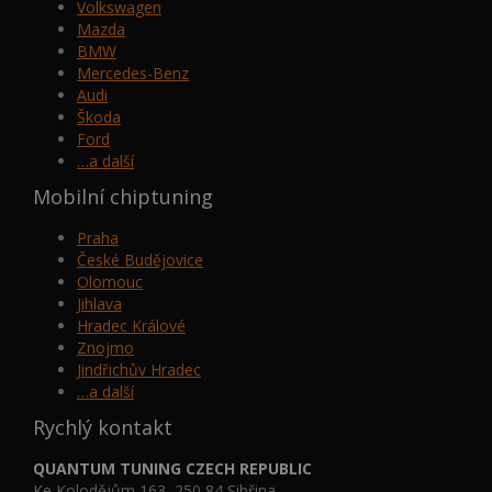
Volkswagen
Mazda
BMW
Mercedes-Benz
Audi
Škoda
Ford
…a další
Mobilní chiptuning
Praha
České Budějovice
Olomouc
Jihlava
Hradec Králové
Znojmo
Jindřichův Hradec
…a další
Rychlý kontakt
QUANTUM TUNING CZECH REPUBLIC
Ke Kolodějům 163, 250 84 Sibřina