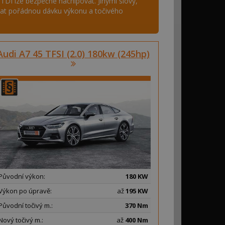
DI lze bezpečně nachipovat. Jinými slovy,
dat pořádnou dávku výkonu a točivého
Audi A7 45 TFSI (2.0) 180kw (245hp)
Původní výkon:
180 KW
Výkon po úpravě:
až
195 KW
Původní točivý m.:
370 Nm
Nový točivý m.:
až
400 Nm