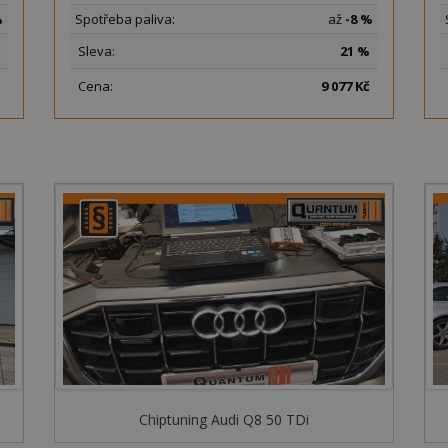
%
Spotřeba paliva:
až
-8 %
Sleva:
21 %
Cena:
9
077 Kč
Chiptuning Audi Q8 50 TDi