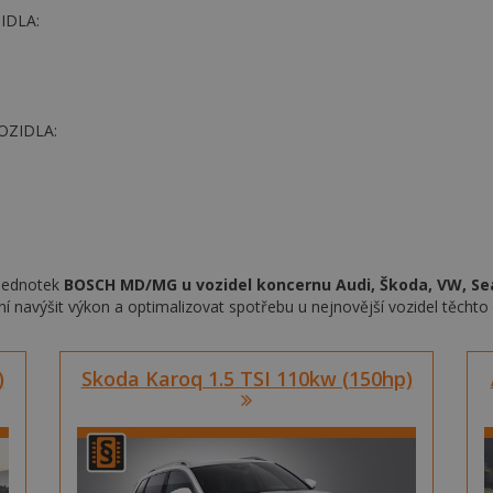
IDLA:
OZIDLA:
 jednotek
BOSCH MD/MG u vozidel koncernu Audi, Škoda, VW, Se
ní navýšit výkon a optimalizovat spotřebu u nejnovější vozidel těcht
)
Skoda Karoq 1.5 TSI 110kw (150hp)