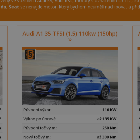
eny ve vozidlech Audi S4, Audi RS4, motory s označením 45 TDi, 50 T
oda, Seat
se nenajde motor, který bychom neuměli nachipovat a při
Audi A1 35 TFSI (1.5) 110kw (150hp)
W
Původní výkon:
110 KW
W
Výkon po úpravě:
až
135 KW
m
Původní točivý m.:
250 Nm
m
Nový točivý m.:
až
300 Nm