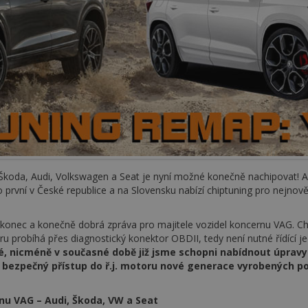
koda, Audi, Volkswagen a Seat je nyní možné konečně nachipovat! A
rvní v České republice a na Slovensku nabízí chiptuning pro nejnov
nakonec a konečně dobrá zpráva pro majitele vozidel koncernu VAG. 
toru probíhá přes diagnostický konektor OBDII, tedy není nutné řídící j
é, nicméně v současné době již jsme schopni nabídnout úpravy 
bezpečný přístup do ř.j. motoru nové generace vyrobených po 
nu VAG – Audi, Škoda, VW a Seat