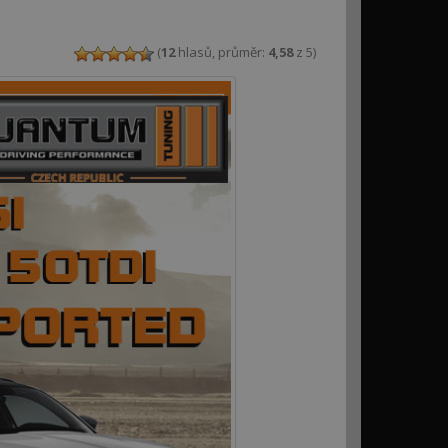
(
12
hlasů, průměr:
4,58
z 5)