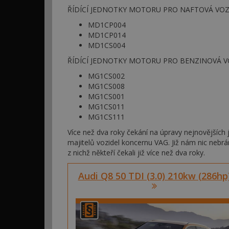
ŘÍDÍCÍ JEDNOTKY MOTORU PRO NAFTOVÁ VOZ
MD1CP004
MD1CP014
MD1CS004
ŘÍDÍCÍ JEDNOTKY MOTORU PRO BENZINOVÁ V
MG1CS002
MG1CS008
MG1CS001
MG1CS011
MG1CS111
Více než dva roky čekání na úpravy nejnovějších
majitelů vozidel koncernu VAG. Již nám nic nebrá
z nichž někteří čekali již více než dva roky.
Audi Q8 50 TDI (3.0) 210kw (286hp