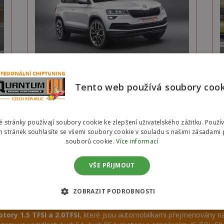
W
Původní výkon:
110 KW
W
Výkon po úpravě:
až
135 KW
Tento web používá soubory coo
m
Původní točivý m.:
250 Nm
m
Nový točivý m.:
až
300 Nm
 stránky používají soubory cookie ke zlepšení uživatelského zážitku. Použí
%
Spotřeba paliva:
až
-8 %
 stránek souhlasíte se všemi soubory cookie v souladu s našimi zásadami 
souborů cookie.
Více informací
Sleva:
21 %
Cena:
8
749 Kč
VŠE PŘIJMOUT
ZOBRAZIT PODROBNOSTI
tory 1.5 TFSI a 2.0TFSI
, které jsou automobilkami přejmenovány n