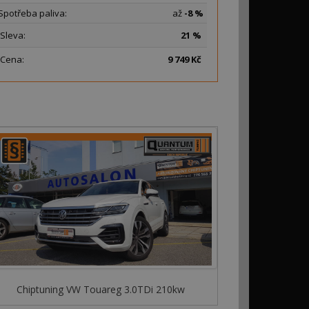
Spotřeba paliva:
až
-8 %
Sleva:
21 %
Cena:
9
749 Kč
Chiptuning VW Touareg 3.0TDi 210kw