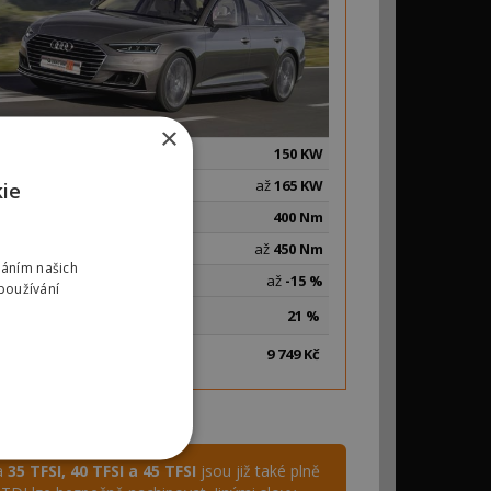
×
Původní výkon:
150 KW
Výkon po úpravě:
až
165 KW
kie
Původní točivý m.:
400 Nm
Nový točivý m.:
až
450 Nm
váním našich
Spotřeba paliva:
až
-15 %
používání
Sleva:
21 %
Cena:
9
749 Kč
a
35 TFSI, 40 TFSI a 45 TFSI
jsou již také plně