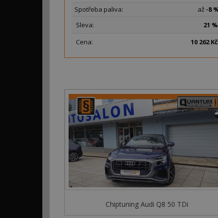
Spotřeba paliva:
až
-8 
Sleva:
21 %
Cena:
10
262 Kč
Chiptuning Audi Q8 50 TDi