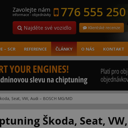
776 555 250
Zavolejte nám
informace - objednávky
Najděte své vozidlo
Klientské recenze
E – SCR
REFERENCE
ČLÁNKY
O NÁS
KONTAKT
ng Škoda, Seat, VW, Audi – BOSCH MG/MD
hiptuning Škoda, Seat, VW