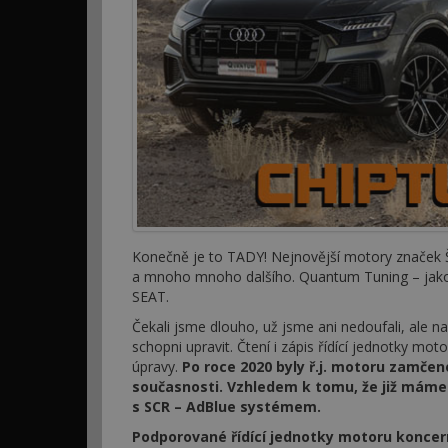
Konečně je to TADY! Nejnovější motory značek Š
a mnoho mnoho dalšího. Quantum Tuning – jako p
SEAT.
Čekali jsme dlouho, už jsme ani nedoufali, ale 
schopni upravit. Čtení i zápis řídící jednotky mo
úpravy.
Po roce 2020 byly ř.j. motoru zamčen
současnosti. Vzhledem k tomu, že již máme 
s SCR – AdBlue systémem.
Podporované řídící jednotky motoru koncer