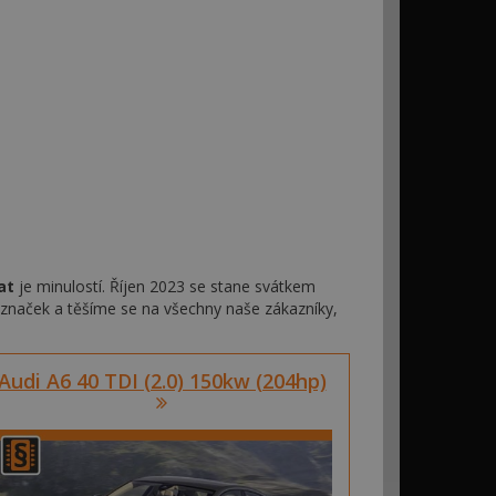
at
je minulostí. Říjen 2023 se stane svátkem
o značek a těšíme se na všechny naše zákazníky,
Audi A6 40 TDI (2.0) 150kw (204hp)