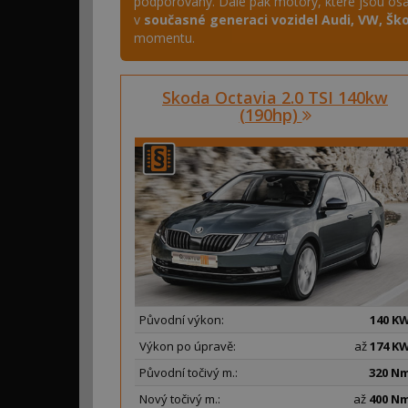
podporovány. Dále pak motory, které jsou osaz
v
současné generaci vozidel Audi, VW, Šk
momentu.
Skoda Octavia 2.0 TSI 140kw
(190hp)
Původní výkon:
140 K
Výkon po úpravě:
až
174 K
Původní točivý m.:
320 N
Nový točivý m.:
až
400 N