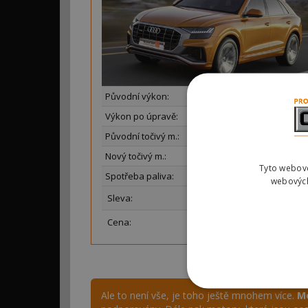
Původní výkon:
210 K
Výkon po úpravě:
až
242 K
Původní točivý m.:
600 N
Nový točivý m.:
až
685 N
Tyto webové
Spotřeba paliva:
až
-15 
webových
Sleva:
21 %
Cena:
17
775 Kč
Ale to není vše, je toho ještě mnohem více.
Mo