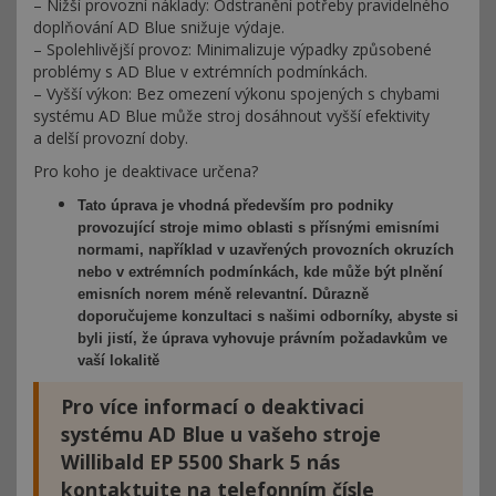
– Nižší provozní náklady: Odstranění potřeby pravidelného
doplňování AD Blue snižuje výdaje.
– Spolehlivější provoz: Minimalizuje výpadky způsobené
problémy s AD Blue v extrémních podmínkách.
– Vyšší výkon: Bez omezení výkonu spojených s chybami
systému AD Blue může stroj dosáhnout vyšší efektivity
a delší provozní doby.
Pro koho je deaktivace určena?
Tato úprava je vhodná především pro podniky
provozující stroje mimo oblasti s přísnými emisními
normami, například v uzavřených provozních okruzích
nebo v extrémních podmínkách, kde může být plnění
emisních norem méně relevantní. Důrazně
doporučujeme konzultaci s našimi odborníky, abyste si
byli jistí, že úprava vyhovuje právním požadavkům ve
vaší lokalitě
Pro více informací o deaktivaci
systému AD Blue u vašeho stroje
Willibald EP 5500 Shark 5 nás
kontaktujte na telefonním čísle