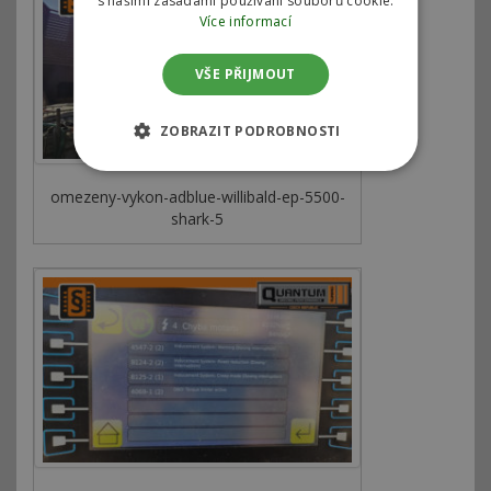
s našimi zásadami používání souborů cookie.
Více informací
VŠE PŘIJMOUT
ZOBRAZIT PODROBNOSTI
omezeny-vykon-adblue-willibald-ep-5500-
shark-5