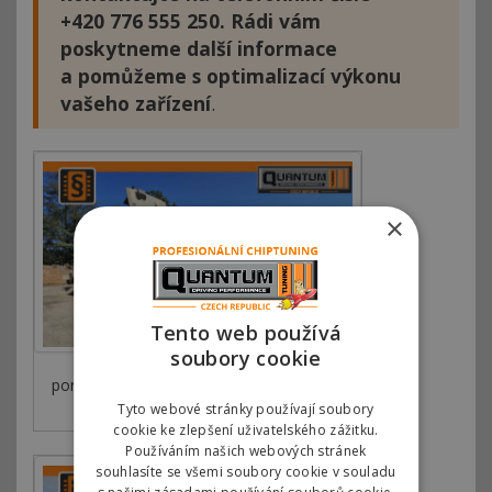
+420 776 555 250. Rádi vám
poskytneme další informace
a pomůžeme s optimalizací výkonu
vašeho zařízení
.
×
Tento web používá
soubory cookie
porucha-adblue-adblue-willibald-ep-5500-
shark-5
Tyto webové stránky používají soubory
cookie ke zlepšení uživatelského zážitku.
Používáním našich webových stránek
souhlasíte se všemi soubory cookie v souladu