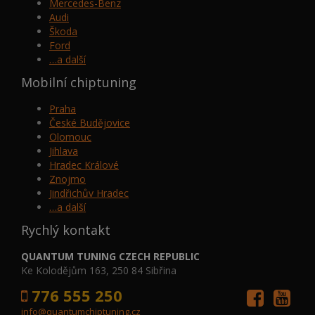
Mercedes-Benz
Audi
Škoda
Ford
…a další
Mobilní chiptuning
Praha
České Budějovice
Olomouc
Jihlava
Hradec Králové
Znojmo
Jindřichův Hradec
…a další
Rychlý kontakt
QUANTUM TUNING CZECH REPUBLIC
Ke Kolodějům 163, 250 84 Sibřina
776 555 250
info@quantumchiptuning.cz