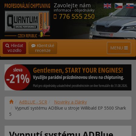
Zavolejte nám
informace - objednávky
776 555 250
Hledat
Klientské
MENU
vozidlo
recenze
AdBLUE - SCR
Novinky a články
Vypnutí systému ADBlue u stroje Willibald EP 5500 Shark
5
Vypnutí systému ADBlue