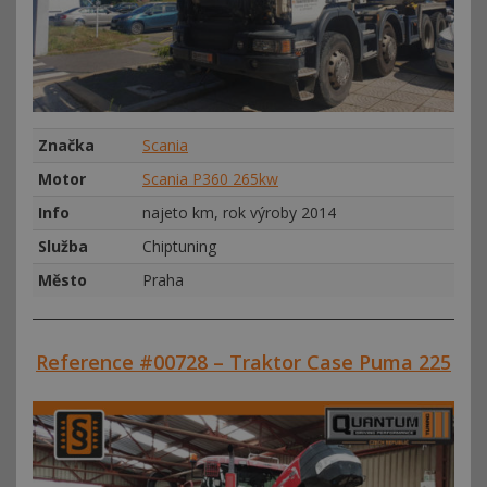
Značka
Scania
Motor
Scania P360 265kw
Info
najeto km, rok výroby 2014
Služba
Chiptuning
Město
Praha
Reference #00728 – Traktor Case Puma 225