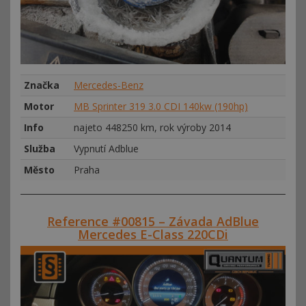
Značka
Mercedes-Benz
Motor
MB Sprinter 319 3.0 CDI 140kw (190hp)
Info
najeto 448250 km, rok výroby 2014
Služba
Vypnutí Adblue
Město
Praha
Reference #00815 – Závada AdBlue
Mercedes E-Class 220CDi