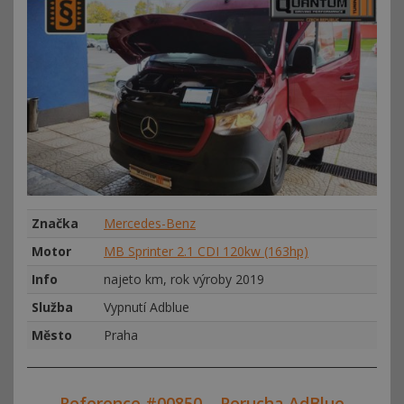
Značka
Mercedes-Benz
Motor
MB Sprinter 2.1 CDI 120kw (163hp)
Info
najeto km, rok výroby 2019
Služba
Vypnutí Adblue
Město
Praha
Reference #00850 – Porucha AdBlue