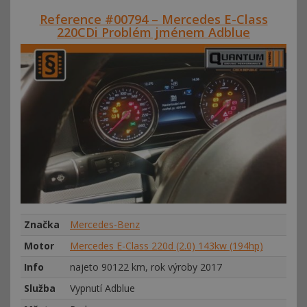
Reference #00794 – Mercedes E-Class
220CDi Problém jménem Adblue
Značka
Mercedes-Benz
Motor
Mercedes E-Class 220d (2.0) 143kw (194hp)
Info
najeto 90122 km, rok výroby 2017
Služba
Vypnutí Adblue