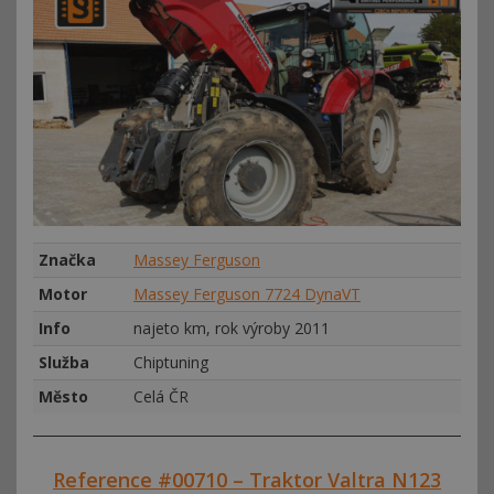
Značka
Massey Ferguson
Motor
Massey Ferguson 7724 DynaVT
Info
najeto km, rok výroby 2011
Služba
Chiptuning
Město
Celá ČR
Reference #00710 – Traktor Valtra N123