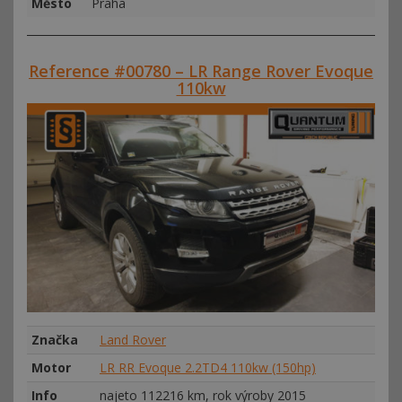
Město
Praha
Reference #00780 – LR Range Rover Evoque
110kw
Značka
Land Rover
Motor
LR RR Evoque 2.2TD4 110kw (150hp)
Info
najeto 112216 km, rok výroby 2015