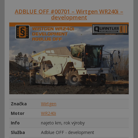
ADBLUE OFF #00701 – Wirtgen WR240i –
development
Značka
Wirtgen
Motor
WR240i
Info
najeto km, rok výroby
Služba
Adblue OFF - development