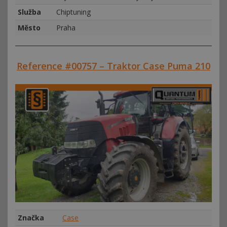
Služba
Chiptuning
Město
Praha
Reference #00757 – Traktor Case Puma 210
Značka
Case