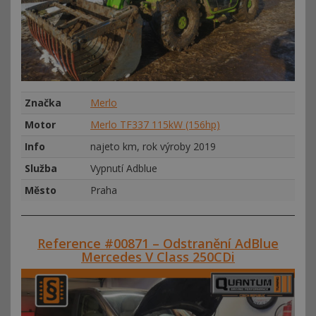
Značka
Merlo
Motor
Merlo TF337 115kW (156hp)
Info
najeto km, rok výroby 2019
Služba
Vypnutí Adblue
Město
Praha
Reference #00871 – Odstranění AdBlue
Mercedes V Class 250CDi