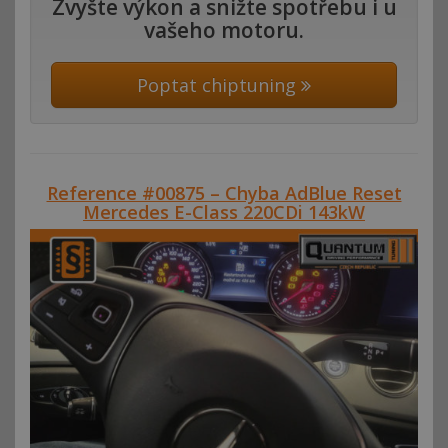
Zvyšte výkon a snižte spotřebu i u
vašeho motoru.
Poptat chiptuning
Reference #00875 – Chyba AdBlue Reset
Mercedes E-Class 220CDi 143kW