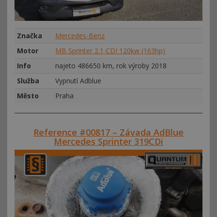
Značka
Mercedes-Benz
Motor
MB Sprinter 2.1 CDI 120kw (163hp)
Info
najeto 486650 km, rok výroby 2018
Služba
Vypnutí Adblue
Město
Praha
Reference #00817 – Závada AdBlue
Mercedes Sprinter 319CDi