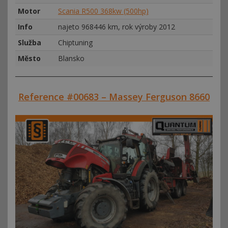
Motor
Scania R500 368kw (500hp)
Info
najeto 968446 km, rok výroby 2012
Služba
Chiptuning
Město
Blansko
Reference #00683 – Massey Ferguson 8660