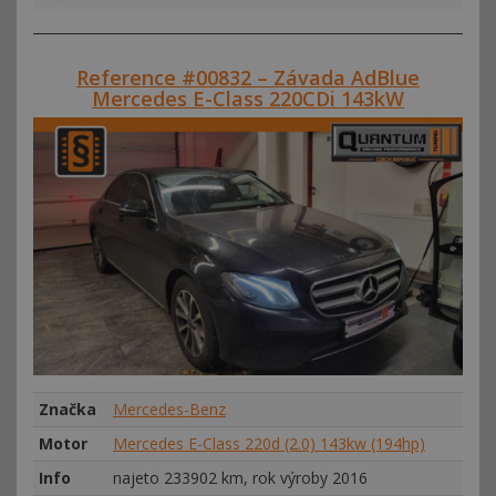
Reference #00832 – Závada AdBlue
Mercedes E-Class 220CDi 143kW
Značka
Mercedes-Benz
Motor
Mercedes E-Class 220d (2.0) 143kw (194hp)
Info
najeto 233902 km, rok výroby 2016