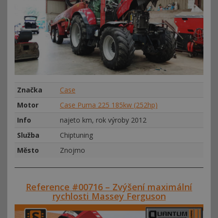
Značka
Case
Motor
Case Puma 225 185kw (252hp)
Info
najeto km, rok výroby 2012
Služba
Chiptuning
Město
Znojmo
Reference #00716 – Zvýšení maximální
rychlosti Massey Ferguson