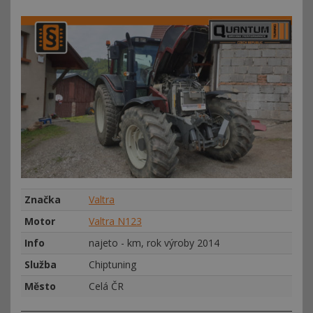
Značka
Valtra
Motor
Valtra N123
Info
najeto - km, rok výroby 2014
Služba
Chiptuning
Město
Celá ČR