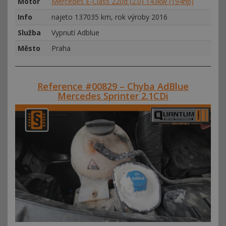
Motor
Mercedes E-Class 220d (2.0) 143kw (194hp)
Info
najeto 137035 km, rok výroby 2016
Služba
Vypnutí Adblue
Město
Praha
Reference #00829 – Chyba AdBlue
Mercedes Sprinter 2.1CDi