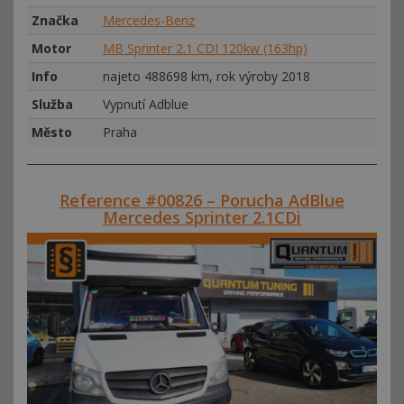
Značka
Mercedes-Benz
Motor
MB Sprinter 2.1 CDI 120kw (163hp)
Info
najeto 488698 km, rok výroby 2018
Služba
Vypnutí Adblue
Město
Praha
Reference #00826 – Porucha AdBlue
Mercedes Sprinter 2.1CDi