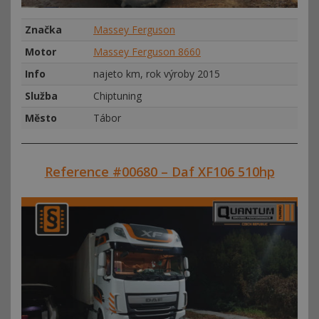
Značka
Massey Ferguson
Motor
Massey Ferguson 8660
Info
najeto km, rok výroby 2015
Služba
Chiptuning
Město
Tábor
Reference #00680 – Daf XF106 510hp