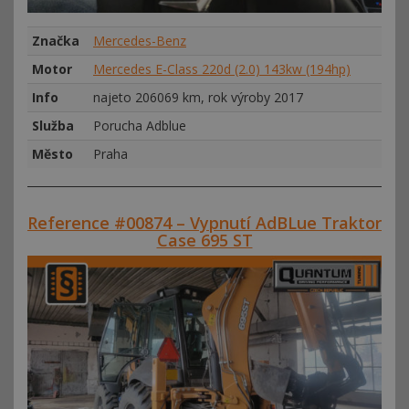
Značka
Mercedes-Benz
Motor
Mercedes E-Class 220d (2.0) 143kw (194hp)
Info
najeto 206069 km, rok výroby 2017
Služba
Porucha Adblue
Město
Praha
Reference #00874 – Vypnutí AdBLue Traktor
Case 695 ST