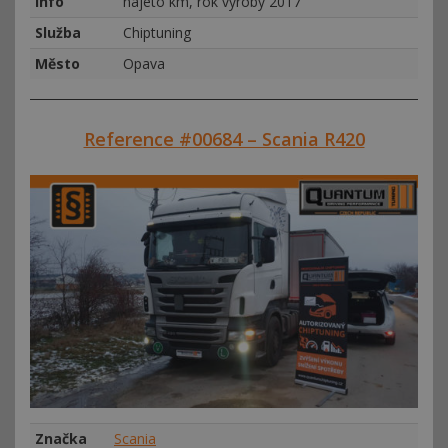
Info
najeto km, rok výroby 2017
Služba
Chiptuning
Město
Opava
Reference #00684 – Scania R420
Značka
Scania