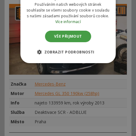
Používáním našich webových stránek
souhlasíte se všemi soubory cookie v souladu
s našimi zásadami používání souborů cookie.
Více informací
VŠE PŘIJMOUT
ZOBRAZIT PODROBNOSTI
Značka
Mercedes-Benz
Motor
Mercedes GL 350 190kw (258hp)
Info
najeto 133959 km, rok výroby 2013
Služba
Deaktivace SCR - ADBLUE
Město
Praha