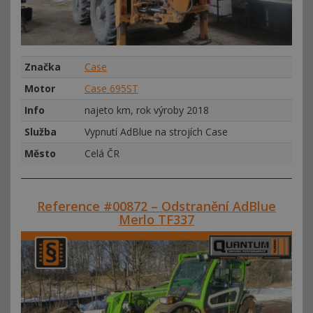
Značka
Case
Motor
Case 695ST
Info
najeto km, rok výroby 2018
Služba
Vypnutí AdBlue na strojích Case
Město
Celá ČR
Reference #00872 – Odstranění AdBlue
Merlo TF337