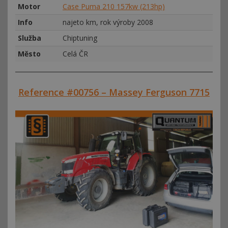
Motor
Case Puma 210 157kw (213hp)
Info
najeto km, rok výroby 2008
Služba
Chiptuning
Město
Celá ČR
Reference #00756 – Massey Ferguson 7715