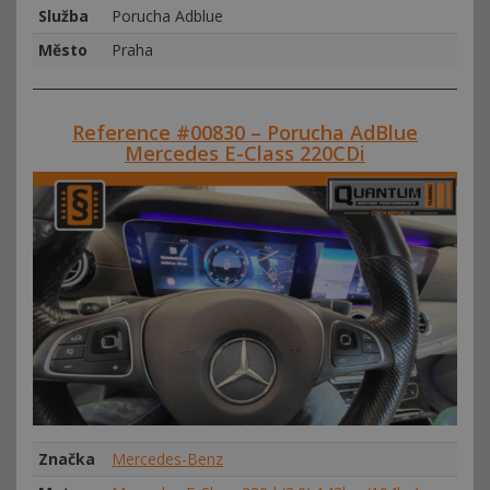
Služba
Porucha Adblue
Město
Praha
Reference #00830 – Porucha AdBlue
Mercedes E-Class 220CDi
Značka
Mercedes-Benz