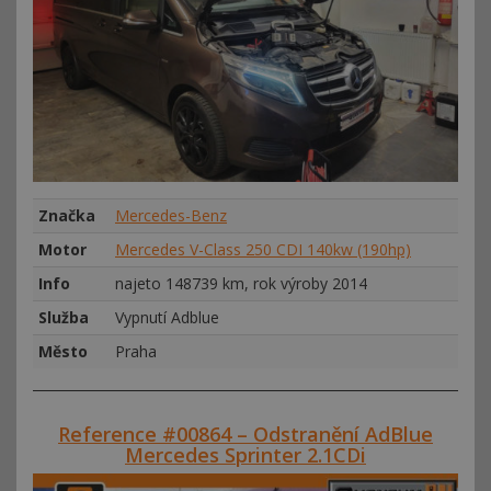
Značka
Mercedes-Benz
Motor
Mercedes V-Class 250 CDI 140kw (190hp)
Info
najeto 148739 km, rok výroby 2014
Služba
Vypnutí Adblue
Město
Praha
Reference #00864 – Odstranění AdBlue
Mercedes Sprinter 2.1CDi