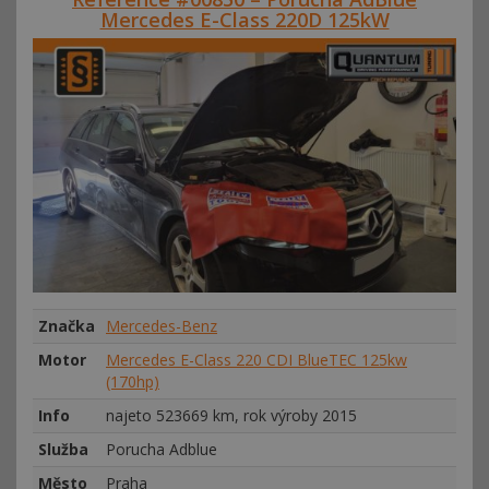
Mercedes E-Class 220D 125kW
Značka
Mercedes-Benz
Motor
Mercedes E-Class 220 CDI BlueTEC 125kw
(170hp)
Info
najeto 523669 km, rok výroby 2015
Služba
Porucha Adblue
Město
Praha