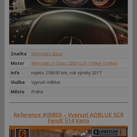
Značka
Mercedes-Benz
Motor
Mercedes E-Class 220d (2.0) 143kw (194hp)
Info
najeto 218630 km, rok výroby 2017
Služba
Vypnutí Adblue
Město
Praha
Reference #00803 – Vypnutí ADBLUE SCR
Fendt 514 Vario