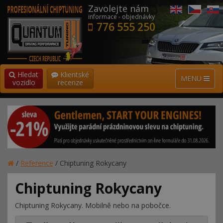
Zavolejte nám
informace - objednávky
776 555 250
Hledat
Klientské
MENU
vozidlo
recenze
/
Reference
/
Chiptuning Rokycany
Chiptuning Rokycany
Chiptuning Rokycany. Mobilně nebo na pobočce.