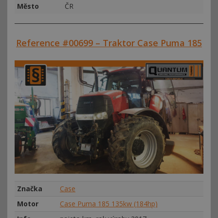
Město
ČR
Reference #00699 – Traktor Case Puma 185
Značka
Case
Motor
Case Puma 185 135kw (184hp)