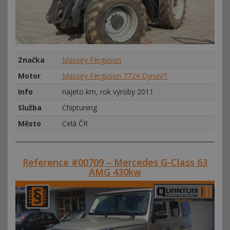
Značka
Massey Ferguson
Motor
Massey Ferguson 7724 DynaVT
Info
najeto km, rok výroby 2011
Služba
Chiptuning
Město
Celá ČR
Reference #00709 – Mercedes G-Class 63
AMG 430kw