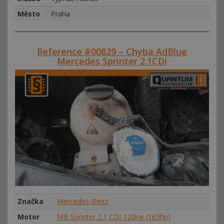
Město
Praha
Reference #00829 – Chyba AdBlue
Mercedes Sprinter 2.1CDi
Značka
Mercedes-Benz
Motor
MB Sprinter 2.1 CDI 120kw (163hp)