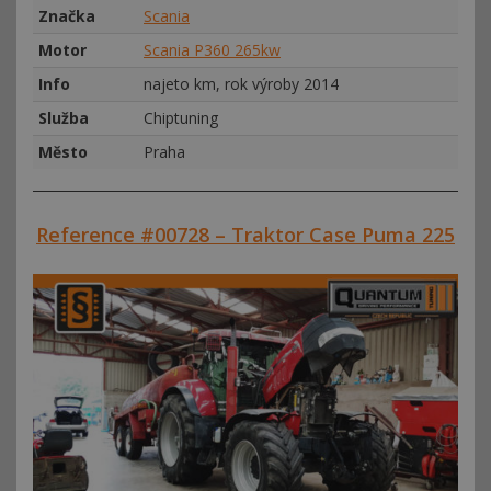
Značka
Scania
Motor
Scania P360 265kw
Info
najeto km, rok výroby 2014
Služba
Chiptuning
Město
Praha
Reference #00728 – Traktor Case Puma 225