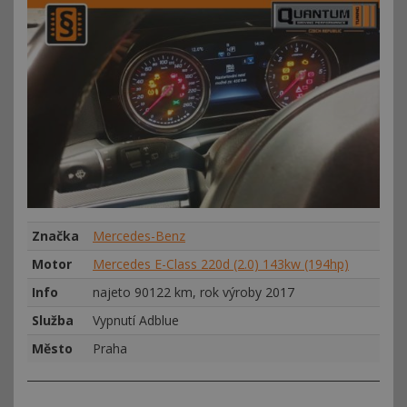
Značka
Mercedes-Benz
Motor
Mercedes E-Class 220d (2.0) 143kw (194hp)
Info
najeto 90122 km, rok výroby 2017
Služba
Vypnutí Adblue
Město
Praha