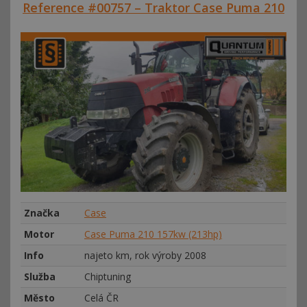
Reference #00757 – Traktor Case Puma 210
Značka
Case
Motor
Case Puma 210 157kw (213hp)
Info
najeto km, rok výroby 2008
Služba
Chiptuning
Město
Celá ČR