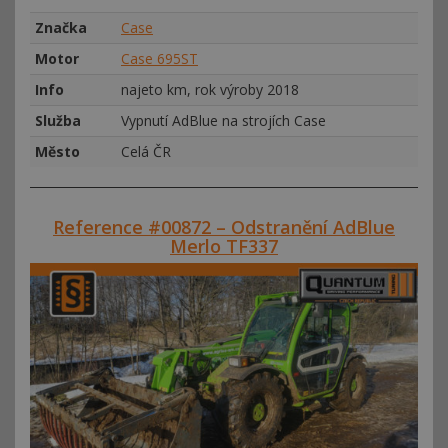
Značka
Case
Motor
Case 695ST
Info
najeto km, rok výroby 2018
Služba
Vypnutí AdBlue na strojích Case
Město
Celá ČR
Reference #00872 – Odstranění AdBlue
Merlo TF337