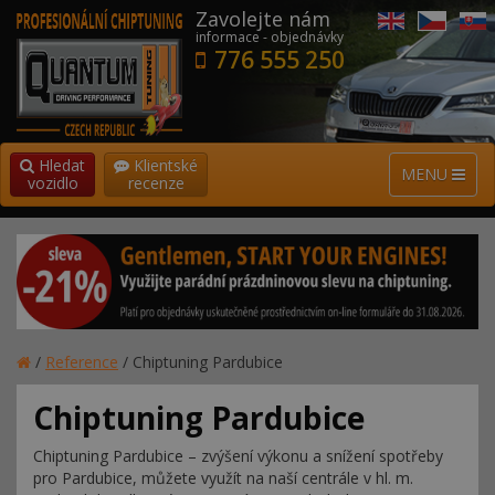
Zavolejte nám
informace - objednávky
776 555 250
Hledat
Klientské
MENU
vozidlo
recenze
/
Reference
/
Chiptuning Pardubice
Chiptuning Pardubice
Chiptuning Pardubice – zvýšení výkonu a snížení spotřeby
pro Pardubice, můžete využít na naší centrále v hl. m.