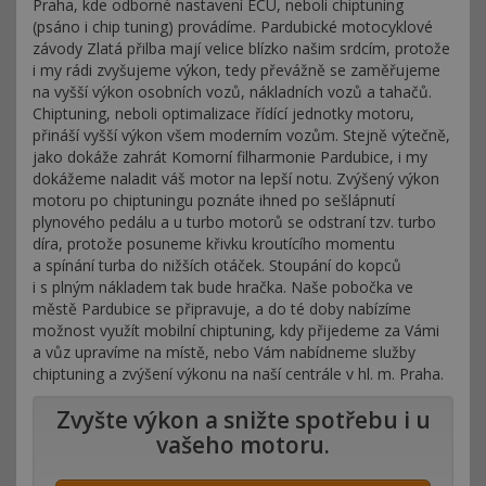
Praha, kde odborné nastavení ECU, neboli chiptuning
(psáno i chip tuning) provádíme. Pardubické motocyklové
závody Zlatá přilba mají velice blízko našim srdcím, protože
i my rádi zvyšujeme výkon, tedy převážně se zaměřujeme
na vyšší výkon osobních vozů, nákladních vozů a tahačů.
Chiptuning, neboli optimalizace řídící jednotky motoru,
přináší vyšší výkon všem moderním vozům. Stejně výtečně,
jako dokáže zahrát Komorní filharmonie Pardubice, i my
dokážeme naladit váš motor na lepší notu. Zvýšený výkon
motoru po chiptuningu poznáte ihned po sešlápnutí
plynového pedálu a u turbo motorů se odstraní tzv. turbo
díra, protože posuneme křivku kroutícího momentu
a spínání turba do nižších otáček. Stoupání do kopců
i s plným nákladem tak bude hračka. Naše pobočka ve
městě Pardubice se připravuje, a do té doby nabízíme
možnost využít mobilní chiptuning, kdy přijedeme za Vámi
a vůz upravíme na místě, nebo Vám nabídneme služby
chiptuning a zvýšení výkonu na naší centrále v hl. m. Praha.
Zvyšte výkon a snižte spotřebu i u
vašeho motoru.