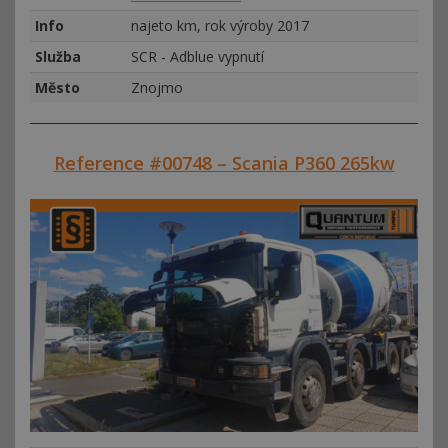
Info
najeto km, rok výroby 2017
Služba
SCR - Adblue vypnutí
Město
Znojmo
Reference #00748 – Scania P360 265kw