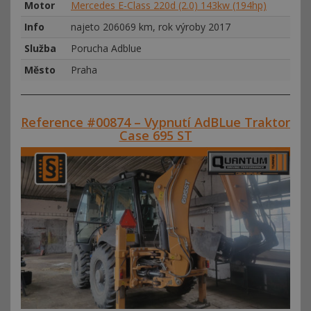
Motor
Mercedes E-Class 220d (2.0) 143kw (194hp)
Info
najeto 206069 km, rok výroby 2017
Služba
Porucha Adblue
Město
Praha
Reference #00874 – Vypnutí AdBLue Traktor
Case 695 ST