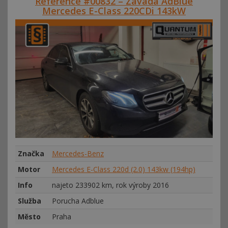
Reference #00832 – Závada AdBlue
Mercedes E-Class 220CDi 143kW
Značka
Mercedes-Benz
Motor
Mercedes E-Class 220d (2.0) 143kw (194hp)
Info
najeto 233902 km, rok výroby 2016
Služba
Porucha Adblue
Město
Praha