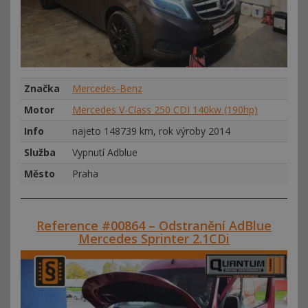
Značka
Mercedes-Benz
Motor
Mercedes V-Class 250 CDI 140kw (190hp)
Info
najeto 148739 km, rok výroby 2014
Služba
Vypnutí Adblue
Město
Praha
Reference #00864 – Odstranění AdBlue
Mercedes Sprinter 2.1CDi