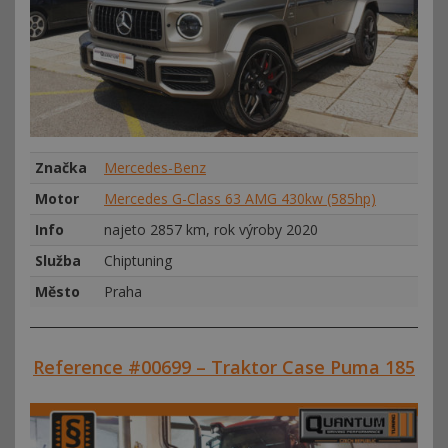
Značka
Mercedes-Benz
Motor
Mercedes G-Class 63 AMG 430kw (585hp)
Info
najeto 2857 km, rok výroby 2020
Služba
Chiptuning
Město
Praha
Reference #00699 – Traktor Case Puma 185