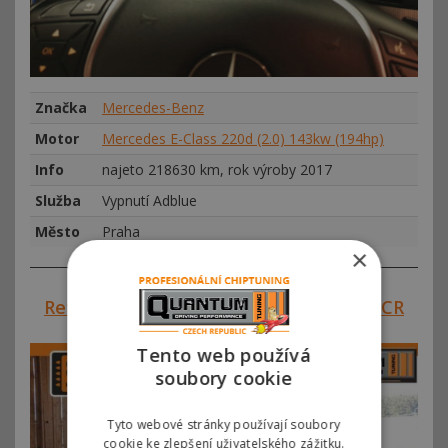
Značka
Mercedes-Benz
Motor
Mercedes E-Class 220d (2.0) 143kw (194hp)
Info
najeto 218630 km, rok výroby 2017
Služba
Vypnutí Adblue
Město
Praha
×
Reference #00803 – Vypnutí ADBLUE SCR
Fendt 514 Vario
Tento web používá
soubory cookie
Tyto webové stránky používají soubory
cookie ke zlepšení uživatelského zážitku.