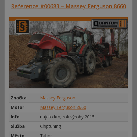
Reference #00683 – Massey Ferguson 8660
Značka
Massey Ferguson
Motor
Massey Ferguson 8660
Info
najeto km, rok výroby 2015
Služba
Chiptuning
Město
Tábor