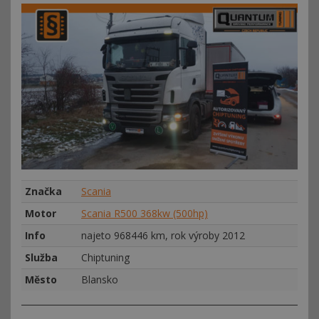
Značka
Scania
Motor
Scania R500 368kw (500hp)
Info
najeto 968446 km, rok výroby 2012
Služba
Chiptuning
Město
Blansko