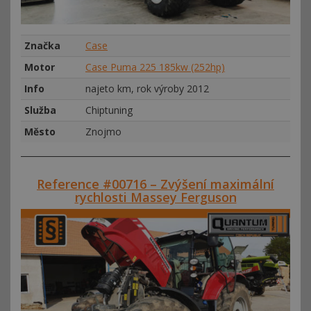
Značka
Case
Motor
Case Puma 225 185kw (252hp)
Info
najeto km, rok výroby 2012
Služba
Chiptuning
Město
Znojmo
Reference #00716 – Zvýšení maximální
rychlosti Massey Ferguson