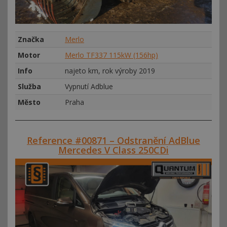
Značka
Merlo
Motor
Merlo TF337 115kW (156hp)
Info
najeto km, rok výroby 2019
Služba
Vypnutí Adblue
Město
Praha
Reference #00871 – Odstranění AdBlue
Mercedes V Class 250CDi