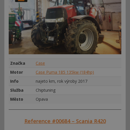
Značka
Case
Motor
Case Puma 185 135kw (184hp)
Info
najeto km, rok výroby 2017
Služba
Chiptuning
Město
Opava
Reference #00684 – Scania R420