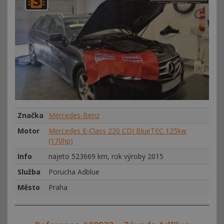
Značka
Mercedes-Benz
Motor
Mercedes E-Class 220 CDI BlueTEC 125kw
(170hp)
Info
najeto 523669 km, rok výroby 2015
Služba
Porucha Adblue
Město
Praha