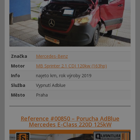
Značka
Mercedes-Benz
Motor
MB Sprinter 2.1 CDI 120kw (163hp)
Info
najeto km, rok výroby 2019
Služba
Vypnutí Adblue
Město
Praha
Reference #00850 – Porucha AdBlue
Mercedes E-Class 220D 125kW