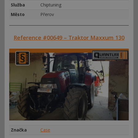
Služba
Chiptuning
Město
Přerov
Reference #00649 – Traktor Maxxum 130
Značka
Case