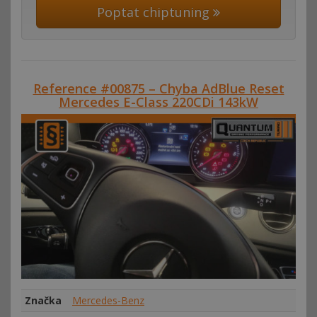
Poptat chiptuning
Reference #00875 – Chyba AdBlue Reset
Mercedes E-Class 220CDi 143kW
Značka
Mercedes-Benz