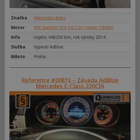
Značka
Mercedes-Benz
Motor
MB Sprinter 319 3.0 CDI 140kw (190hp)
Info
najeto 448250 km, rok výroby 2014
Služba
Vypnutí Adblue
Město
Praha
Reference #00815 – Závada AdBlue
Mercedes E-Class 220CDi