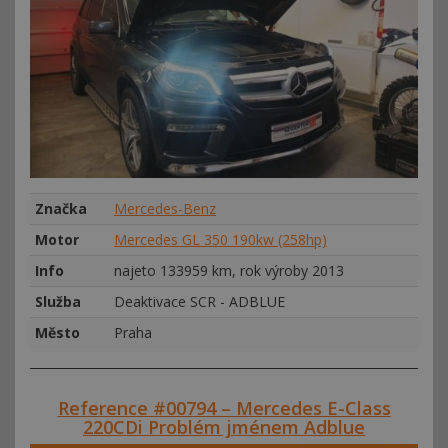
Značka
Mercedes-Benz
Motor
Mercedes GL 350 190kw (258hp)
Info
najeto 133959 km, rok výroby 2013
Služba
Deaktivace SCR - ADBLUE
Město
Praha
Reference #00794 – Mercedes E-Class
220CDi Problém jménem Adblue