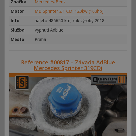
Značka
Mercedes-Benz
Motor
MB Sprinter 2.1 CDI 120kw (163hp)
Info
najeto 486650 km, rok výroby 2018
Služba
Vypnutí Adblue
Město
Praha
Reference #00817 – Závada AdBlue
Mercedes Sprinter 319CDi