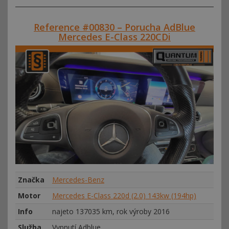
Reference #00830 – Porucha AdBlue
Mercedes E-Class 220CDi
Značka
Mercedes-Benz
Motor
Mercedes E-Class 220d (2.0) 143kw (194hp)
Info
najeto 137035 km, rok výroby 2016
Služba
Vypnutí Adblue