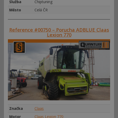
Služba
Chiptuning
Město
Celá ČR
Reference #00750 – Porucha ADBLUE Claas
Lexion 770
Značka
Claas
Motor
Claas Lexion 770