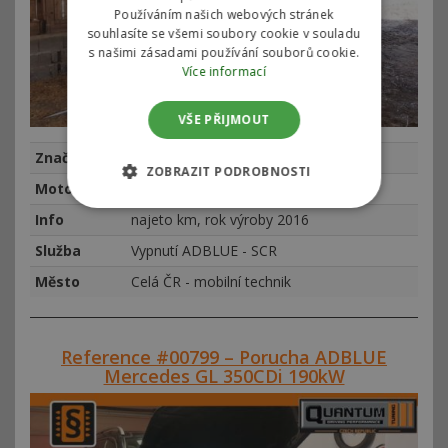
Používáním našich webových stránek
souhlasíte se všemi soubory cookie v souladu
s našimi zásadami používání souborů cookie.
Více informací
VŠE PŘIJMOUT
Značka
Fendt
ZOBRAZIT PODROBNOSTI
Motor
Fendt 514 Vario
Info
najeto km, rok výroby 2016
Služba
Vypnutí ADBLUE - SCR
Město
Celá ČR - mobilní technik
Reference #00799 – Porucha ADBLUE
Mercedes GL 350CDi 190kW