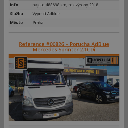
Info
najeto 488698 km, rok výroby 2018
Služba
Vypnutí Adblue
Město
Praha
Reference #00826 – Porucha AdBlue
Mercedes Sprinter 2.1CDi