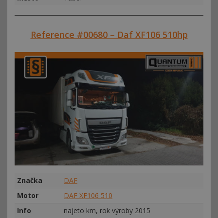
Reference #00680 – Daf XF106 510hp
Značka
DAF
Motor
DAF XF106 510
Info
najeto km, rok výroby 2015