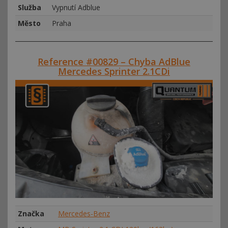
Služba
Vypnutí Adblue
Město
Praha
Reference #00829 – Chyba AdBlue
Mercedes Sprinter 2.1CDi
Značka
Mercedes-Benz