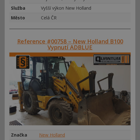
Služba
Vyšší výkon New Holland
Město
Celá ČR
Reference #00758 – New Holland B100
Vypnutí ADBLUE
Značka
New Holland