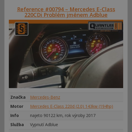
Reference #00794 – Mercedes E-Class
220CDi Problém jménem Adblue
Značka
Mercedes-Benz
Motor
Mercedes E-Class 220d (2.0) 143kw (194hp)
Info
najeto 90122 km, rok výroby 2017
Služba
Vypnutí Adblue