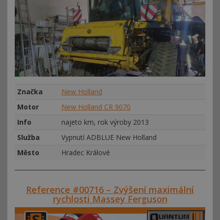
Značka
New Holland
Motor
New Holland CR 9070
Info
najeto km, rok výroby 2013
Služba
Vypnutí ADBLUE New Holland
Město
Hradec Králové
Reference #00716 – Zvýšení maximální
rychlosti Massey Ferguson