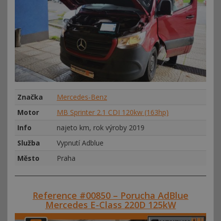
Značka
Mercedes-Benz
Motor
MB Sprinter 2.1 CDI 120kw (163hp)
Info
najeto km, rok výroby 2019
Služba
Vypnutí Adblue
Město
Praha
Reference #00850 – Porucha AdBlue
Mercedes E-Class 220D 125kW