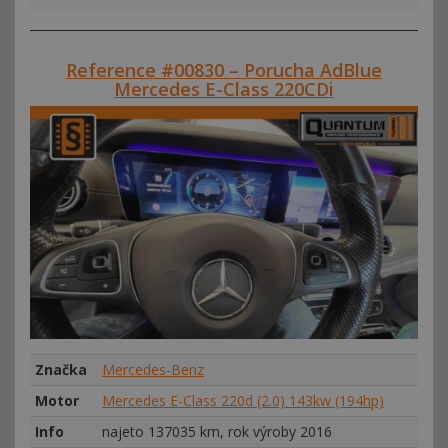
Reference #00830 – Porucha AdBlue
Mercedes E-Class 220CDi
Značka
Mercedes-Benz
Motor
Mercedes E-Class 220d (2.0) 143kw (194hp)
Info
najeto 137035 km, rok výroby 2016