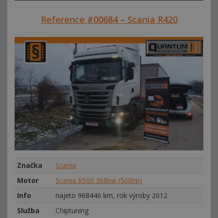
Reference #00684 – Scania R420
Značka
Scania
Motor
Scania R500 368kw (500hp)
Info
najeto 968446 km, rok výroby 2012
Služba
Chiptuning