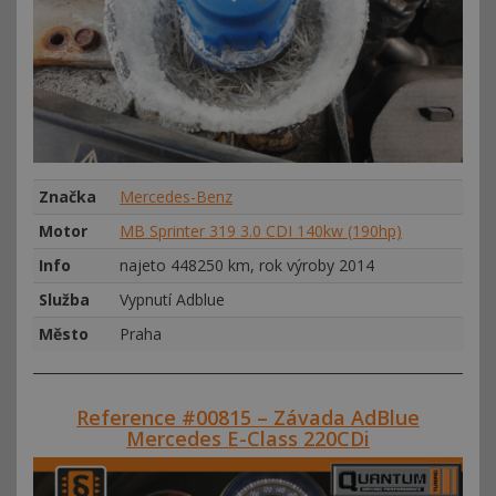
Značka
Mercedes-Benz
Motor
MB Sprinter 319 3.0 CDI 140kw (190hp)
Info
najeto 448250 km, rok výroby 2014
Služba
Vypnutí Adblue
Město
Praha
Reference #00815 – Závada AdBlue
Mercedes E-Class 220CDi