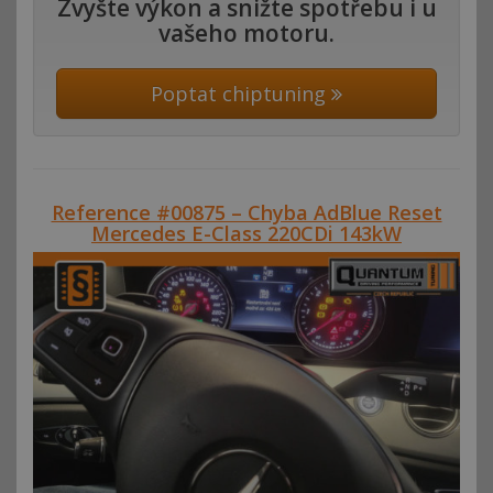
Zvyšte výkon a snižte spotřebu i u
vašeho motoru.
Poptat chiptuning
Reference #00875 – Chyba AdBlue Reset
Mercedes E-Class 220CDi 143kW