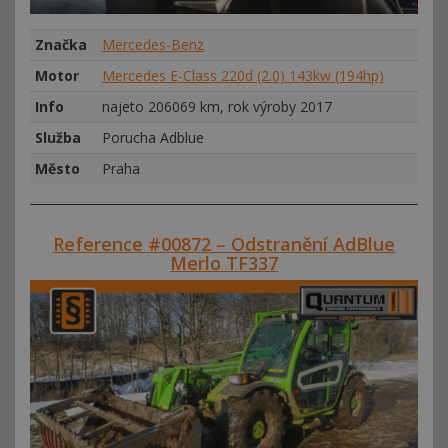
Značka
Mercedes-Benz
Motor
Mercedes E-Class 220d (2.0) 143kw (194hp)
Info
najeto 206069 km, rok výroby 2017
Služba
Porucha Adblue
Město
Praha
Reference #00872 – Odstranění AdBlue
Merlo TF337