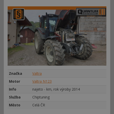
Značka
Valtra
Motor
Valtra N123
Info
najeto - km, rok výroby 2014
Služba
Chiptuning
Město
Celá ČR