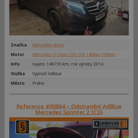
Značka
Mercedes-Benz
Motor
Mercedes V-Class 250 CDI 140kw (190hp)
Info
najeto 148739 km, rok výroby 2014
Služba
Vypnutí Adblue
Město
Praha
Reference #00864 – Odstranění AdBlue
Mercedes Sprinter 2.1CDi