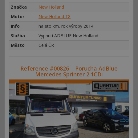
Značka
New Holland
Motor
New Holland T8
Info
najeto km, rok výroby 2014
Služba
Vypnutí ADBLUE New Holland
Město
Celá ČR
Reference #00826 – Porucha AdBlue
Mercedes Sprinter 2.1CDi