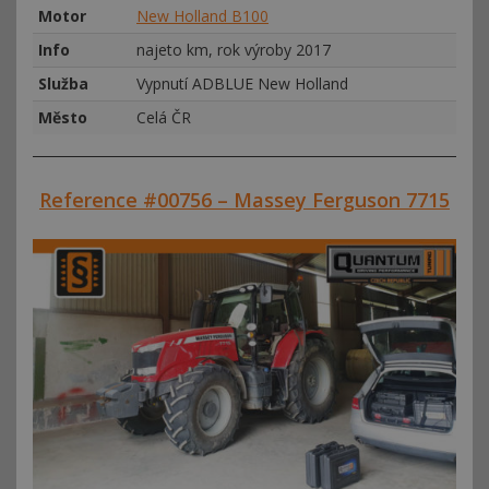
Motor
New Holland B100
Info
najeto km, rok výroby 2017
Služba
Vypnutí ADBLUE New Holland
Město
Celá ČR
Reference #00756 – Massey Ferguson 7715