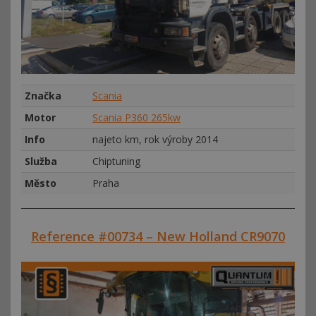
Značka
Scania
Motor
Scania P360 265kw
Info
najeto km, rok výroby 2014
Služba
Chiptuning
Město
Praha
Reference #00734 – New Holland CR9070