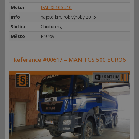
Motor
DAF XF106 510
Info
najeto km, rok výroby 2015
Služba
Chiptuning
Město
Přerov
Reference #00617 – MAN TGS 500 EURO6