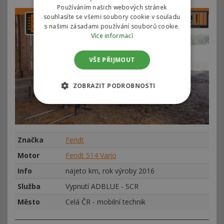
Používáním našich webových stránek
souhlasíte se všemi soubory cookie v souladu
s našimi zásadami používání souborů cookie.
Více informací
VŠE PŘIJMOUT
ZOBRAZIT PODROBNOSTI
Značka
Fendt
Motor
Fendt 514 Vario
Info
najeto km, rok výroby 2016
Služba
Vypnutí ADBLUE - SCR
Město
Celá ČR - mobilní technik