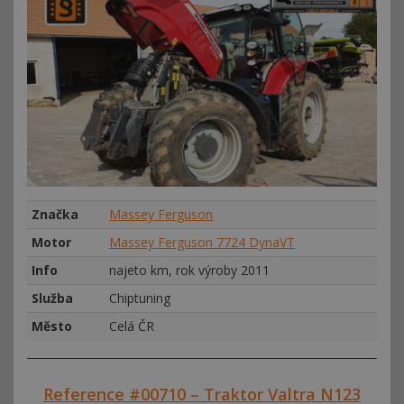
Značka
Massey Ferguson
Motor
Massey Ferguson 7724 DynaVT
Info
najeto km, rok výroby 2011
Služba
Chiptuning
Město
Celá ČR
Reference #00710 – Traktor Valtra N123