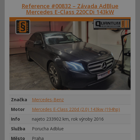
Reference #00832 – Závada AdBlue
Mercedes E-Class 220CDi 143kW
Značka
Mercedes-Benz
Motor
Mercedes E-Class 220d (2.0) 143kw (194hp)
Info
najeto 233902 km, rok výroby 2016
Služba
Porucha Adblue
Město
Praha