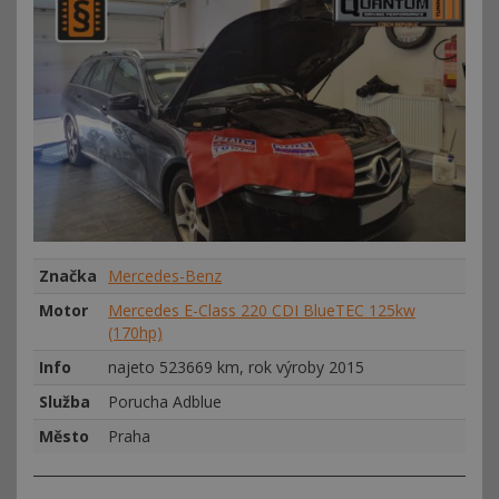
Značka
Mercedes-Benz
Motor
Mercedes E-Class 220 CDI BlueTEC 125kw
(170hp)
Info
najeto 523669 km, rok výroby 2015
Služba
Porucha Adblue
Město
Praha