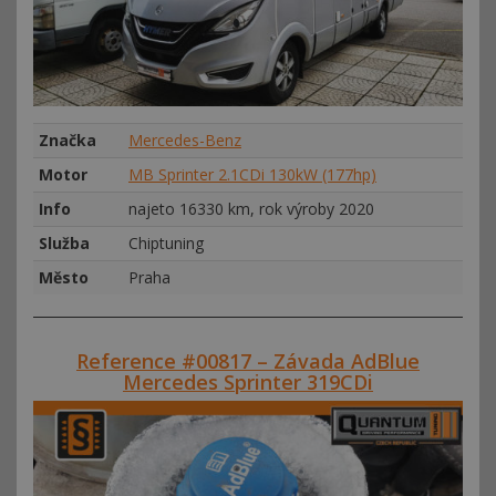
Značka
Mercedes-Benz
Motor
MB Sprinter 2.1CDi 130kW (177hp)
Info
najeto 16330 km, rok výroby 2020
Služba
Chiptuning
Město
Praha
Reference #00817 – Závada AdBlue
Mercedes Sprinter 319CDi