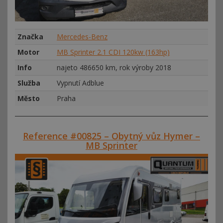
Značka
Mercedes-Benz
Motor
MB Sprinter 2.1 CDI 120kw (163hp)
Info
najeto 486650 km, rok výroby 2018
Služba
Vypnutí Adblue
Město
Praha
Reference #00825 – Obytný vůz Hymer –
MB Sprinter