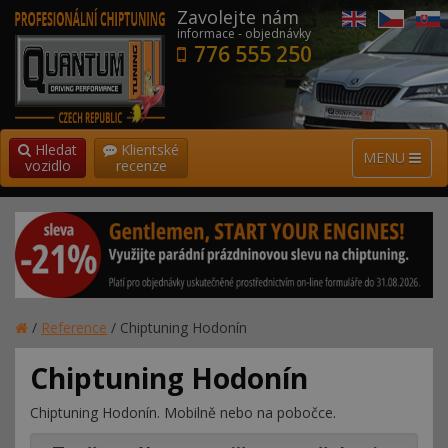
Zavolejte nám
informace - objednávky
776 555 250
Hledat
Klientské
MENU
vozidlo
recenze
/
Reference
/
Chiptuning Hodonín
Chiptuning Hodonín
Chiptuning Hodonín. Mobilně nebo na pobočce.