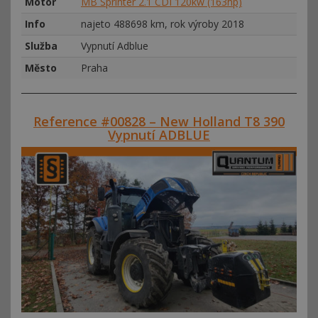
Motor
MB Sprinter 2.1 CDI 120kw (163hp)
Info
najeto 488698 km, rok výroby 2018
Služba
Vypnutí Adblue
Město
Praha
Reference #00828 – New Holland T8 390
Vypnutí ADBLUE