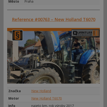
Město
Praha
Reference #00763 – New Holland T6070
Značka
New Holland
Motor
New Holland T6070
Info
najeto km, rok výroby 2017