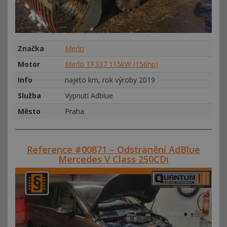
Značka
Merlo
Motor
Merlo TF337 115kW (156hp)
Info
najeto km, rok výroby 2019
Služba
Vypnutí Adblue
Město
Praha
Reference #00871 – Odstranění AdBlue
Mercedes V Class 250CDi