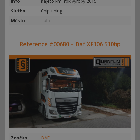
Info
najeto km, rok výroby 2015
Služba
Chiptuning
Město
Tábor
Reference #00680 – Daf XF106 510hp
Značka
DAF