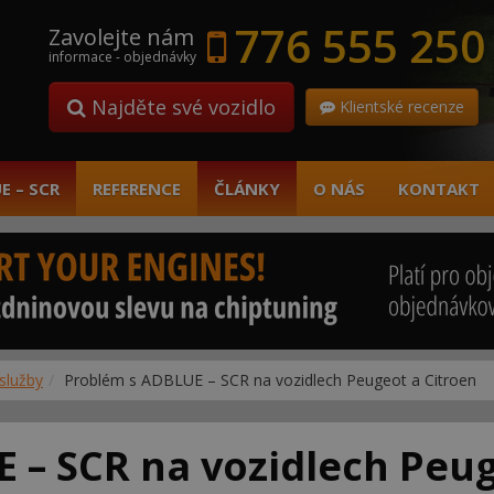
776 555 250
Zavolejte nám
informace - objednávky
Najděte své vozidlo
Klientské recenze
E – SCR
REFERENCE
ČLÁNKY
O NÁS
KONTAKT
služby
Problém s ADBLUE – SCR na vozidlech Peugeot a Citroen
 – SCR na vozidlech Peug