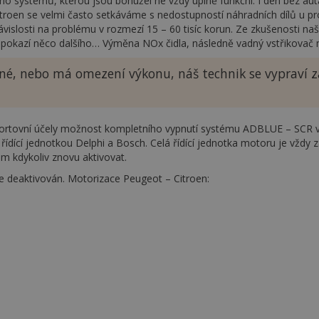
 systémů, kterou jsou bohužel né vždy úplně funkční. I den bez aut
troen se velmi často setkáváme s nedostupností náhradních dílů u pr
ávislosti na problému v rozmezí 15 – 60 tisíc korun. Ze zkušenosti na
í pokazí něco dalšího… Výměna NOx čidla, následně vadný vstřikovač 
ízdné, nebo má omezení výkonu, náš technik se vypraví
ortovní účely možnost kompletního vypnutí systému ADBLUE – SCR 
řídící jednotkou Delphi a Bosch. Celá řídící jednotka motoru je vždy 
ém kdykoliv znovu aktivovat.
ue deaktivován. Motorizace Peugeot – Citroen: