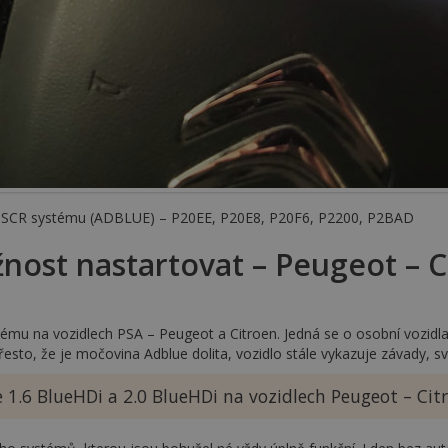
na SCR systému (ADBLUE) – P20EE, P20E8, P20F6, P2200, P2BAD
nost nastartovat – Peugeot – C
ému na vozidlech PSA – Peugeot a Citroen. Jedná se o osobní vozidla,
řesto, že je močovina Adblue dolita, vozidlo stále vykazuje závady, sv
1.6 BlueHDi a 2.0 BlueHDi na vozidlech Peugeot – Cit