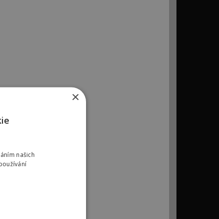
×
kie
váním našich
používání