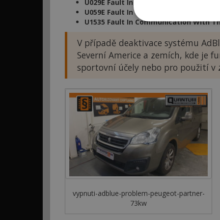
U029E Fault In Communication With T
U059E Fault In Communication With T
U1535 Fault In Communication With T
V případě deaktivace systému AdBl
Severní Americe a zemích, kde je 
sportovní účely nebo pro použití v
vypnuti-adblue-problem-peugeot-partner-
73kw