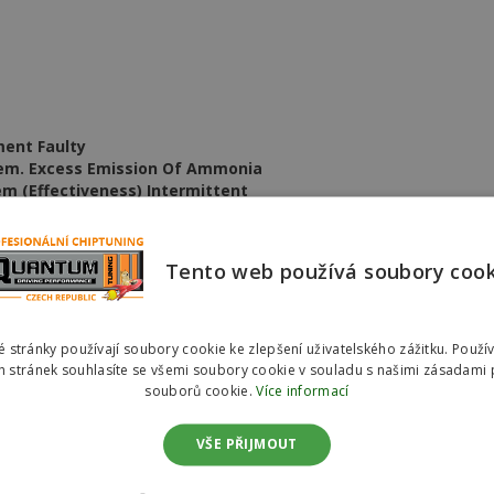
ent Faulty
tem. Excess Emission Of Ammonia
m (Effectiveness) Intermittent
a Fluid Pressure Too Low
ft Upwards
ection
Tento web používá soubory coo
ed Not Communicating On The Emission Control
 stránky používají soubory cookie ke zlepšení uživatelského zážitku. Použí
 Voltage Of The Component Too Low
 stránek souhlasíte se všemi soubory cookie v souladu s našimi zásadami 
nt Of The NOx Content
souborů cookie.
Více informací
ment Faulty
tem
VŠE PŘIJMOUT
a Fluid Pressure Too Low
The deNOx System.