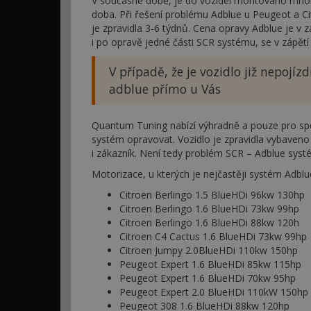
V současné době, je do vozidel montováno mnoho
doba. Při řešení problému Adblue u Peugeot a Ci
je zpravidla 3-6 týdnů. Cena opravy Adblue je v z
i po opravě jedné části SCR systému, se v zápět
V případě, že je vozidlo již nepoj
adblue přímo u Vás
Quantum Tuning nabízí výhradně a pouze pro sp
systém opravovat. Vozidlo je zpravidla vybaveno 
i zákazník. Není tedy problém SCR – Adblue syst
Motorizace, u kterých je nejčastěji systém Adbl
Citroen Berlingo 1.5 BlueHDi 96kw 130hp
Citroen Berlingo 1.6 BlueHDi 73kw 99hp
Citroen Berlingo 1.6 BlueHDi 88kw 120h
Citroen C4 Cactus 1.6 BlueHDi 73kw 99hp
Citroen Jumpy 2.0BlueHDi 110kw 150hp
Peugeot Expert 1.6 BlueHDi 85kw 115hp
Peugeot Expert 1.6 BlueHDi 70kw 95hp
Peugeot Expert 2.0 BlueHDi 110kW 150hp
Peugeot 308 1.6 BlueHDi 88kw 120hp