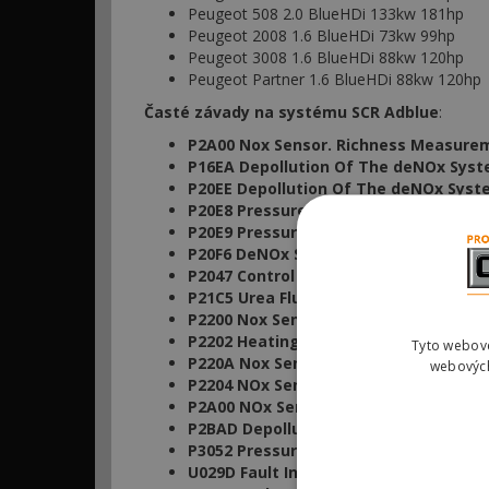
Peugeot 508 2.0 BlueHDi 133kw 181hp
Peugeot 2008 1.6 BlueHDi 73kw 99hp
Peugeot 3008 1.6 BlueHDi 88kw 120hp
Peugeot Partner 1.6 BlueHDi 88kw 120hp
Časté závady na systému SCR Adblue
:
P2A00 Nox Sensor. Richness Measurem
P16EA Depollution Of The deNOx Sys
P20EE Depollution Of The deNOx Syste
P20E8 Pressure Of The Urea Fluid. Ure
P20E9 Pressure Of The Urea Fluid. Dri
P20F6 DeNOx System Circuit. Leak Det
P2047 Control Of The Urea Injector.
P21C5 Urea Fluid Level. Signal Blocked.
P2200 Nox Sensor. Component Detect
P2202 Heating Of The Nox Sensor.
Tyto webové
P220A Nox Sensor Electrical Supply.
webových
P2204 NOx Sensor. Faulty Measureme
P2A00 NOx Sensor. Richness Measure
P2BAD Depollution Of The Denox Sys
P3052 Pressure Of The Urea Fluid. Ure
U029D Fault In Communication With 