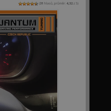
(
31
hlasů, průměr:
4,32
z 5)