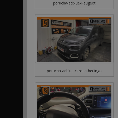
porucha-adblue-Peugeot
porucha-adblue-citroen-berlingo