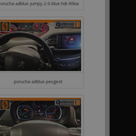
orucha-adblue-jumpy-2-0-blue-hdi-90kw
porucha-adblue-peugeot