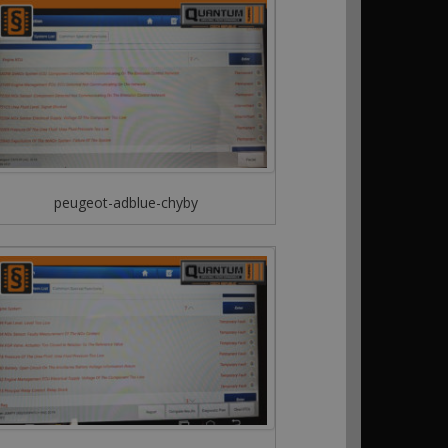
peugeot-adblue-chyby