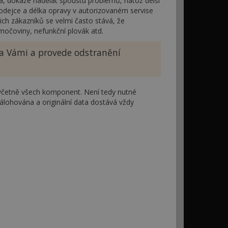
a, dokáže nadělat spoustu problémů, natož delší
odejce a délka opravy v autorizovaném servise
šich zákazníků se velmi často stává, že
močoviny, nefunkční plovák atd.
 za Vámi a provede odstranění
včetně všech komponent. Není tedy nutné
zálohována a originální data dostává vždy