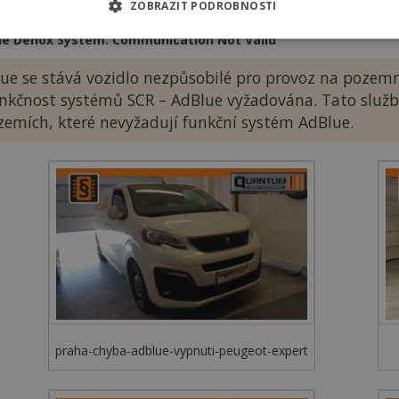
he Denox System.
ZOBRAZIT PODROBNOSTI
he Denox System
he Denox System. Communication Not Valid
ue se stává vozidlo nezpůsobilé pro provoz na pozemn
funkčnost systémů SCR – AdBlue vyžadována. Tato služ
 zemích, které nevyžadují funkční systém AdBlue.
praha-chyba-adblue-vypnuti-peugeot-expert