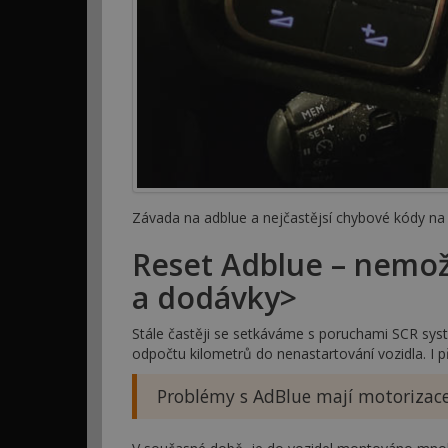
Závada na adblue a nejčastějsí chybové kódy 
Reset Adblue – nemož
a dodávky>
Stále častěji se setkáváme s poruchami SCR syst
odpočtu kilometrů do nenastartování vozidla. I p
Problémy s AdBlue mají motorizace 