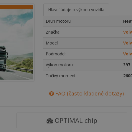
Hlavní údaje o výkonu vozidla
Druh motoru:
Hea
Značka:
Vol
Model:
Volv
Podmodel:
Volv
Výkon motoru:
397 
Točivý moment:
260
FAQ (často kladené dotazy)
OPTIMAL chip