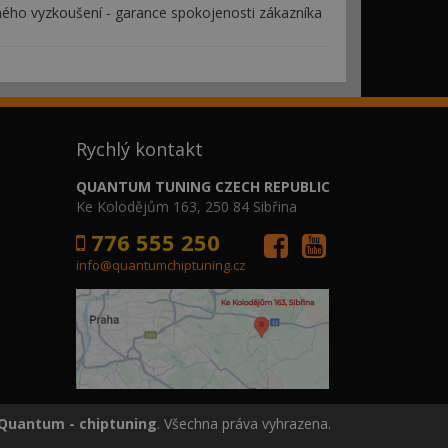
ého vyzkoušení - garance spokojenosti zákazníka
Rychlý kontakt
QUANTUM TUNING CZECH REPUBLIC
Ke Kolodějům 163, 250 84 Sibřina
776 555 250
info@quantumchiptuning.cz
Quantum - chiptuning
. Všechna práva vyhrazena.