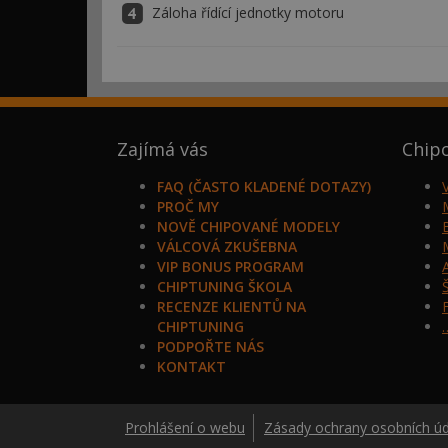
Záloha řídící jednotky motoru
Zajímá vás
Chip
FAQ (ČASTO KLADENÉ DOTAZY)
PROČ MY
NOVĚ CHIPOVANÉ MODELY
VÁLCOVÁ ZKUŠEBNA
VIP BONUS PROGRAM
CHIPTUNING ŠKOLA
RECENZE KLIENTŮ NA
CHIPTUNING
PODPOŘTE NÁS
KONTAKT
Prohlášení o webu
Zásady ochrany osobních ú