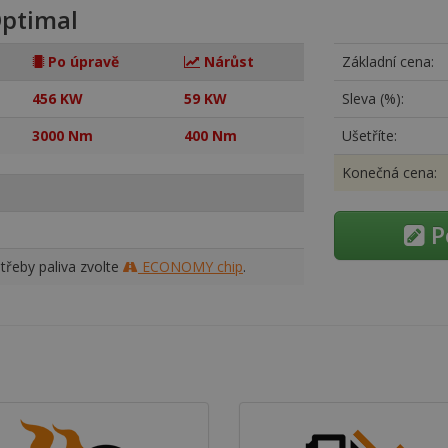
ptimal
Po úpravě
Nárůst
Základní cena:
456 KW
59 KW
Sleva (%):
3000 Nm
400 Nm
Ušetříte:
Konečná cena:
P
třeby paliva zvolte
ECONOMY chip
.