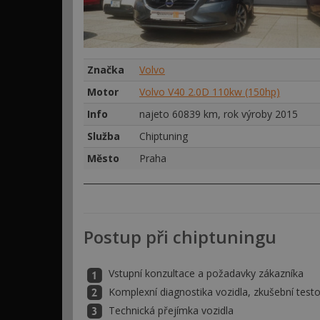
Značka
Volvo
Motor
Volvo V40 2.0D 110kw (150hp)
Info
najeto 60839 km, rok výroby 2015
Služba
Chiptuning
Město
Praha
Postup při chiptuningu
Vstupní konzultace a požadavky zákazníka
Komplexní diagnostika vozidla, zkušební testo
Technická přejímka vozidla