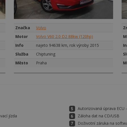
Značka
Volvo
Z
Motor
Volvo V60 2.0 D2 88kw (120hp)
M
Info
najeto 94638 km, rok výroby 2015
I
Služba
Chiptuning
S
Město
Praha
M
Autorizovaná úprava ECU
vací jízda
Záloha dat na CD/USB
Doživotní záruka na softw