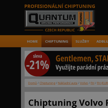
HOME
CHIPTUNING
SLUŽBY
ADBLU
Domů
/
Chiptuning
/
Nákladní auta
/
Volvo
/
FH
/
FH (EUR
Chiptuning Volvo 