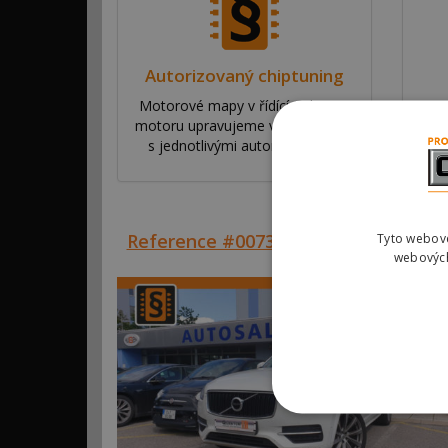
Autorizovaný chiptuning
Motorové mapy v řídící jednotce
Na
motoru upravujeme ve spolupráci
ří
s jednotlivými automobilkami.
va
Reference #00738 – Volvo XC90 2.0 
Tyto webové
webových