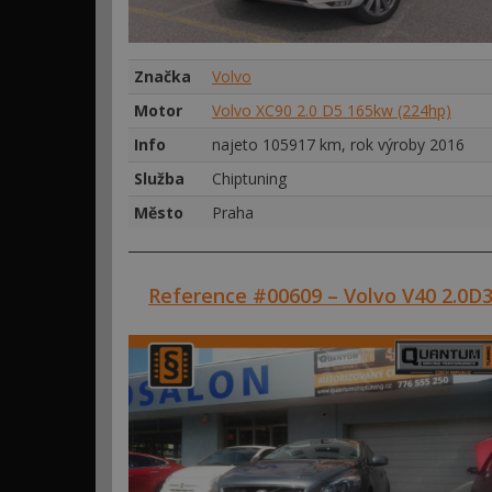
Značka
Volvo
Motor
Volvo XC90 2.0 D5 165kw (224hp)
Info
najeto 105917 km, rok výroby 2016
Služba
Chiptuning
Město
Praha
Reference #00609 – Volvo V40 2.0D