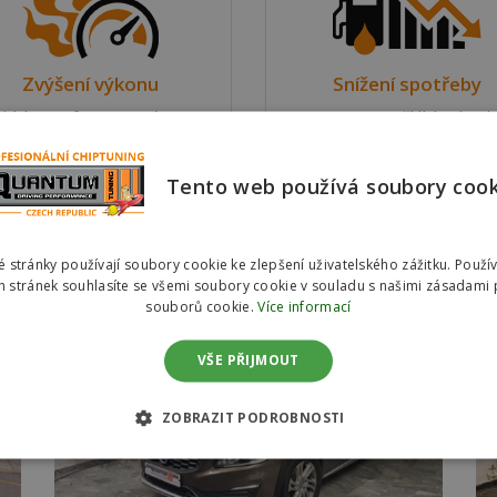
Zvýšení výkonu
Snížení spotřeby
bízíme softwarovou úpravu
Upravujeme řídící jednotk
dící jednotky motoru ve dvou
motoru s důrazem na sníže
riantách pro zvýšení výkonu
spotřeby pohonných hmot 
Tento web používá soubory coo
vozu.
dvou variantách.
D5
Reference #00654 – Volvo V60 2.0 D4
 stránky používají soubory cookie ke zlepšení uživatelského zážitku. Použí
 stránek souhlasíte se všemi soubory cookie v souladu s našimi zásadami 
souborů cookie.
Více informací
VŠE PŘIJMOUT
ZOBRAZIT PODROBNOSTI