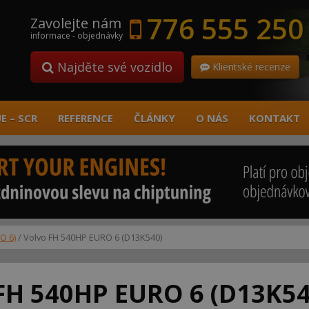
776 555 250
Zavolejte nám
informace - objednávky
Najděte své vozidlo
Klientské recenze
E – SCR
REFERENCE
ČLÁNKY
O NÁS
KONTAKT
O 6)
/ Volvo FH 540HP EURO 6 (D13K540)
FH 540HP EURO 6 (D13K54