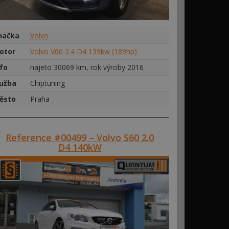
načka
Volvo
otor
Volvo V60 2.4 D4 139kw (189hp)
nfo
najeto 30069 km, rok výroby 2016
lužba
Chiptuning
ěsto
Praha
Reference #00499 – Volvo S60 2.0
D4 140kW