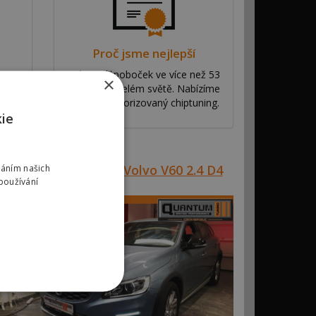
Proč jsme nejlepší
y
Máme síť poboček ve více než 53
×
ní
zemích po celém světě. Nabízíme
ve
výhradní autorizovaný chiptuning.
kie
Reference #00625 – Volvo V60 2.4 D4
váním našich
používání