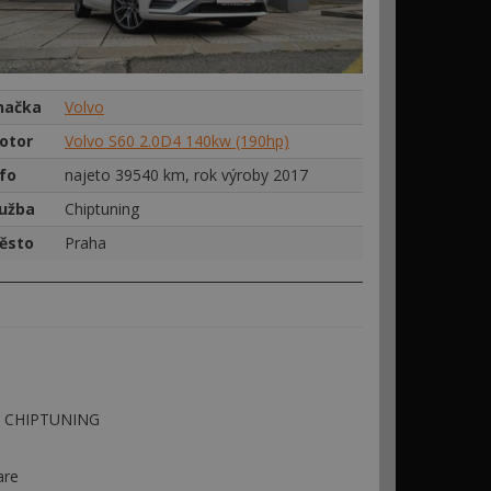
načka
Volvo
otor
Volvo S60 2.0D4 140kw (190hp)
nfo
najeto 39540 km, rok výroby 2017
lužba
Chiptuning
ěsto
Praha
 - CHIPTUNING
are