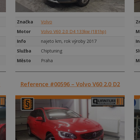
Značka
Volvo
Z
Motor
Volvo V60 2.0 D4 133kw (181hp)
M
Info
najeto km, rok výroby 2017
I
Služba
Chiptuning
S
Město
Praha
M
3
Reference #00596 – Volvo V60 2.0 D2