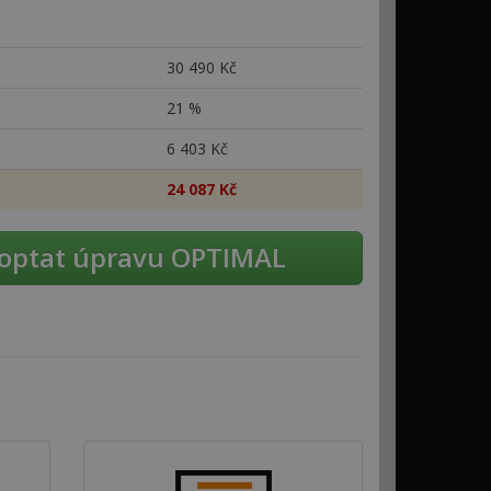
30
490 Kč
21 %
6
403 Kč
24
087 Kč
optat úpravu OPTIMAL