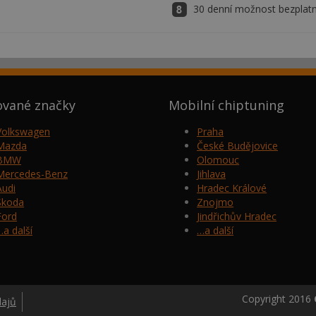
30 denní možnost bezplatn
ované značky
Mobilní chiptuning
Volkswagen
Praha
Mazda
České Budějovice
BMW
Olomouc
Mercedes-Benz
Jihlava
Audi
Hradec Králové
Škoda
Znojmo
Ford
Jindřichův Hradec
…a další
…a další
Copyright 2016
dajů