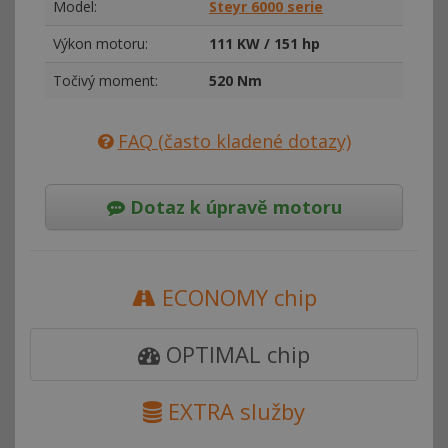
Model:
Steyr 6000 serie
Výkon motoru:
111 KW / 151 hp
Točivý moment:
520 Nm
FAQ (často kladené dotazy)
Dotaz k úpravě motoru
ECONOMY chip
OPTIMAL chip
EXTRA služby