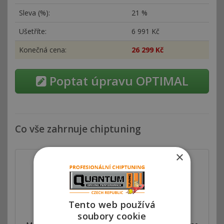
Sleva (%):
21 %
Ušetříte:
6
991 Kč
Konečná cena:
26
299 Kč
Poptat úpravu OPTIMAL
Co vše zahrnuje chiptuning
×
Tento web používá
Autorizovaný chiptuning
soubory cookie