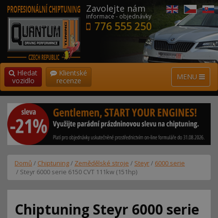
Zavolejte nám
informace - objednávky
776 555 250
Hledat
Klientské
MENU
vozidlo
recenze
Domů
/
Chiptuning
/
Zemědělské stroje
/
Steyr
/
6000 serie
/ Steyr 6000 serie 6150 CVT 111kw (151hp)
Chiptuning Steyr 6000 serie