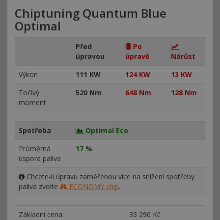
Chiptuning Quantum Blue
Optimal
Před
Po
úpravou
úpravě
Nárůst
Výkon
111 KW
124 KW
13 KW
Točivý
520 Nm
648 Nm
128 Nm
moment
Spotřeba
Optimal Eco
Průměrná
17 %
úspora paliva
Chcete-li úpravu zaměřenou více na snížení spotřeby
paliva zvolte
ECONOMY chip
.
Základní cena:
33
290 Kč