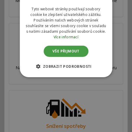
Motorové mapy v řídící jednotce motoru upravujeme
ve spolupráci s jednotlivými automobilkami.
Tyto webové stránky používají soubory
cookie ke zlepšení uživatelského zážitku.
Používáním našich webových stránek
souhlasíte se všemi soubory cookie v souladu
s našimi zásadami používání souborů cookie.
Více informací
VŠE PŘIJMOUT
Zvýšení výkonu
ZOBRAZIT PODROBNOSTI
Nabízíme softwarovou úpravu řídící jednotky motoru
ve dvou variantách pro zvýšení výkonu vozu.
Snížení spotřeby