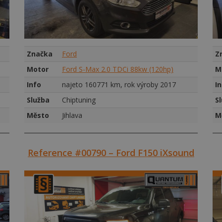
Značka
Ford
Z
Motor
Ford S-Max 2.0 TDCi 88kw (120hp)
M
Info
najeto 160771 km, rok výroby 2017
I
Služba
Chiptuning
S
Město
Jihlava
M
Reference #00790 – Ford F150 iXsound