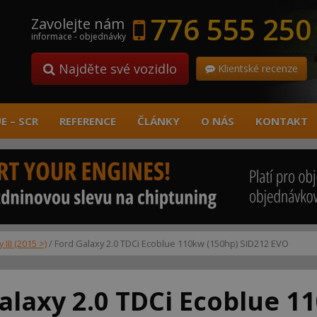
776 555 250
Zavolejte nám
informace - objednávky
Najděte své vozidlo
Klientské recenze
E – SCR
REFERENCE
ČLÁNKY
O NÁS
KONTAKT
 III (2015 >)
/ Ford Galaxy 2.0 TDCi Ecoblue 110kw (150hp) SID212 EVO
alaxy 2.0 TDCi Ecoblue 1