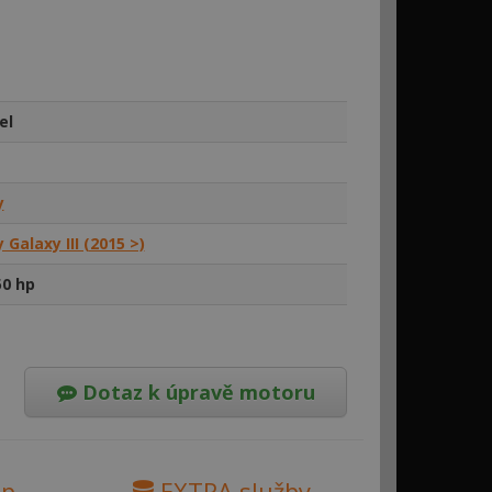
el
y
 Galaxy III (2015 >)
50 hp
Dotaz k úpravě motoru
ip
EXTRA služby