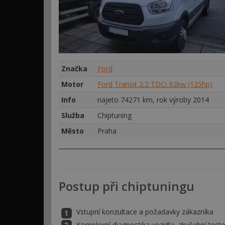
Značka
Ford
Motor
Ford Transit 2.2 TDCi 92kw (125hp)
Info
najeto 74271 km, rok výroby 2014
Služba
Chiptuning
Město
Praha
Postup při chiptuningu
Vstupní konzultace a požadavky zákazníka
Komplexní diagnostika vozidla, zkušební testo