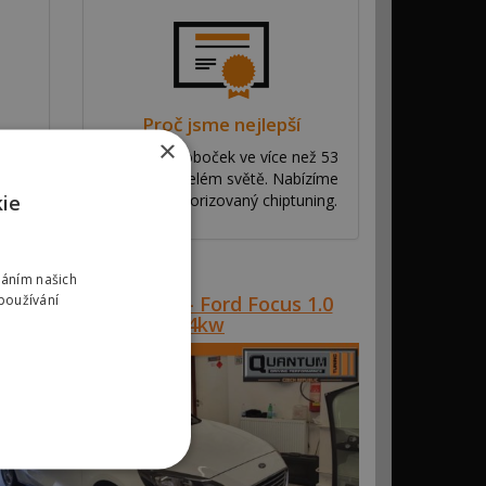
Proč jsme nejlepší
×
y
Máme síť poboček ve více než 53
ní
zemích po celém světě. Nabízíme
kie
ve
výhradní autorizovaný chiptuning.
váním našich
Reference #00853 – Ford Focus 1.0
používání
Turbo 74kw