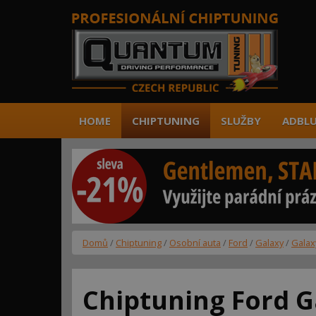
HOME
CHIPTUNING
SLUŽBY
ADBLU
Domů
/
Chiptuning
/
Osobní auta
/
Ford
/
Galaxy
/
Galaxy
Chiptuning Ford G