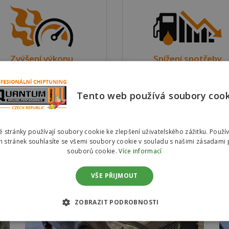
Zvýšení výkonu
Snížení spotřeby
bízíme softwarovou úpravu
Upravujeme řídící jednotk
dící jednotky motoru ve dvou
motoru s důrazem na sníže
Tento web používá soubory coo
riantách pro zvýšení výkonu
spotřeby pohonných hmot 
vozu.
dvou variantách.
 stránky používají soubory cookie ke zlepšení uživatelského zážitku. Použí
Reference #00856 – Ford S-Max 2.0TDi
 stránek souhlasíte se všemi soubory cookie v souladu s našimi zásadami 
88kW
souborů cookie.
Více informací
VŠE PŘIJMOUT
ZOBRAZIT PODROBNOSTI