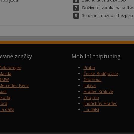
Doživotní záruka na softw
30 denní možnost bezplatn
ované značky
Mobilní chiptuning
Volkswagen
Praha
Mazda
České Budějovice
BMW
Olomouc
Mercedes-Benz
Jihlava
Audi
Hradec Králové
Škoda
Znojmo
Ford
Jindřichův Hradec
…a další
…a další