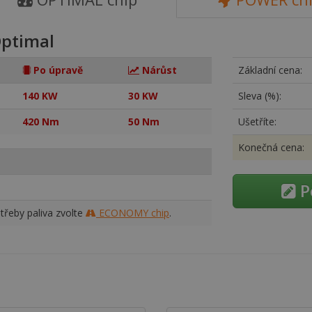
ptimal
Po úpravě
Nárůst
Základní cena:
140 KW
30 KW
Sleva (%):
420 Nm
50 Nm
Ušetříte:
Konečná cena:
P
třeby paliva zvolte
ECONOMY chip
.