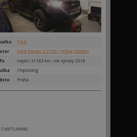
načka
Ford
otor
Ford Ranger 3.2TDCi 147kw (200hp)
nfo
najeto 51183 km, rok výroby 2018
lužba
Chiptuning
ěsto
Praha
 - CHIPTUNING