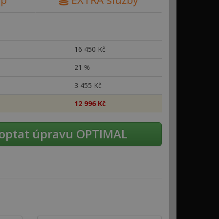
16
450 Kč
21 %
3
455 Kč
12
996 Kč
optat úpravu OPTIMAL