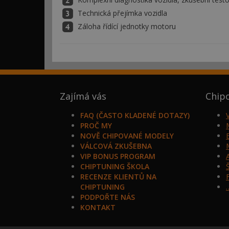
Technická přejímka vozidla
Záloha řídící jednotky motoru
Zajímá vás
Chip
FAQ (ČASTO KLADENÉ DOTAZY)
PROČ MY
NOVĚ CHIPOVANÉ MODELY
VÁLCOVÁ ZKUŠEBNA
VIP BONUS PROGRAM
CHIPTUNING ŠKOLA
RECENZE KLIENTŮ NA
CHIPTUNING
PODPOŘTE NÁS
KONTAKT