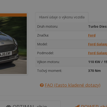
Hlavní údaje o výkonu vozidla
Druh motoru:
Turbo Dies
Značka:
Ford
Model:
Ford Galax
Podmodel:
Ford Galaxy
Výkon motoru:
110 KW / 1
Točivý moment:
370 Nm
FAQ (často kladené dotazy)
OPTIMAL chip
POWER ch