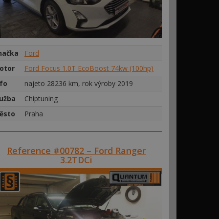
načka
Ford
otor
Ford Focus 1.0T EcoBoost 74kw (100hp)
nfo
najeto 28236 km, rok výroby 2019
lužba
Chiptuning
ěsto
Praha
Reference #00782 – Ford Ranger
3.2TDCi