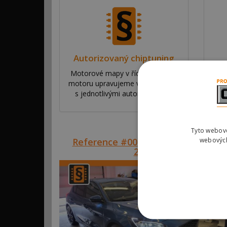
Autorizovaný chiptuning
Motorové mapy v řídící jednotce
Na
motoru upravujeme ve spolupráci
ří
s jednotlivými automobilkami.
va
Tyto webové
Reference #00858 – Ford Focus ST
webových
206kW