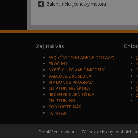
Záloha řídící jednotky motoru
Zajímá vás
Chip
FAQ (ČASTO KLADENÉ DOTAZY)
PROČ MY
NOVĚ CHIPOVANÉ MODELY
VÁLCOVÁ ZKUŠEBNA
VIP BONUS PROGRAM
CHIPTUNING ŠKOLA
RECENZE KLIENTŮ NA
CHIPTUNING
PODPOŘTE NÁS
KONTAKT
Prohlášení o webu
Zásady ochrany osobních ú