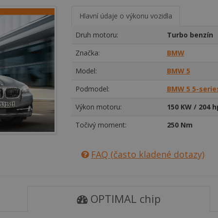
Hlavní údaje o výkonu vozidla
Druh motoru:
Turbo benzín
Značka:
BMW
Model:
BMW 5
Podmodel:
BMW 5 5-series
Výkon motoru:
150 KW / 204 h
Točivý moment:
250 Nm
FAQ (často kladené dotazy)
OPTIMAL chip