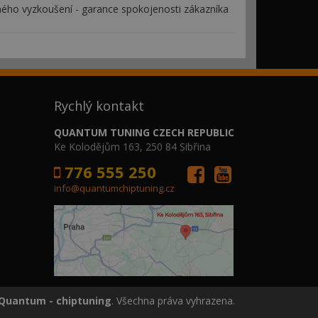
ého vyzkoušení - garance spokojenosti zákazníka
Rychlý kontakt
QUANTUM TUNING CZECH REPUBLIC
Ke Kolodějům 163, 250 84 Sibřina
776 555 250
info@quantumchiptuning.cz
Quantum - chiptuning
. Všechna práva vyhrazena.