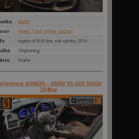
načka
BMW
otor
BMW 7 30d 195kw (265hp)
nfo
najeto 67035 km, rok výroby 2019
lužba
Chiptuning
ěsto
Praha
eference #00839 – BMW X5 G05 M50d
294kw