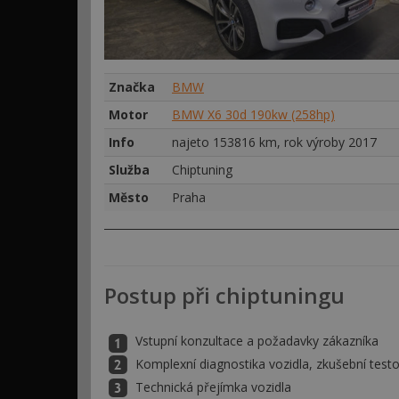
Značka
BMW
Motor
BMW X6 30d 190kw (258hp)
Info
najeto 153816 km, rok výroby 2017
Služba
Chiptuning
Město
Praha
Postup při chiptuningu
Vstupní konzultace a požadavky zákazníka
Komplexní diagnostika vozidla, zkušební testo
Technická přejímka vozidla