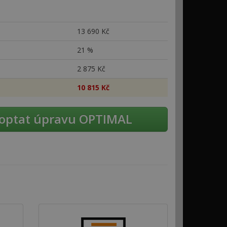
13
690 Kč
21 %
2
875 Kč
10
815 Kč
optat úpravu OPTIMAL