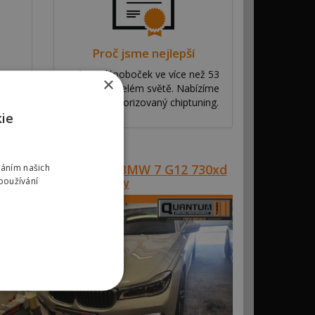
Proč jsme nejlepší
y
Máme síť poboček ve více než 53
×
ní
zemích po celém světě. Nabízíme
ve
výhradní autorizovaný chiptuning.
kie
eference #00862 – BMW 7 G12 730xd
váním našich
195kw
používání