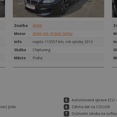
Značka
BMW
Z
Motor
BMW M6 412kW 560hp
M
Info
najeto 115557 km, rok výroby 2013
I
Služba
Chiptuning
S
Město
Praha
M
Autorizovaná úprava ECU
vací jízda
Záloha dat na CD/USB
Doživotní záruka na softw