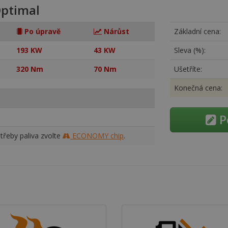
ptimal
Po úpravě
Nárůst
Základní cena:
193 KW
43 KW
Sleva (%):
320 Nm
70 Nm
Ušetříte:
Konečná cena:
P
třeby paliva zvolte
ECONOMY chip
.