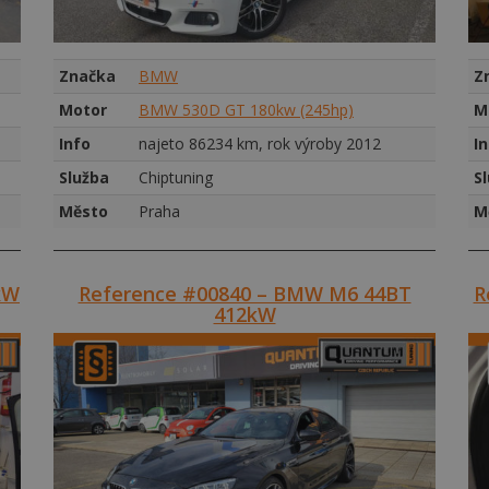
Značka
BMW
Z
Motor
BMW 530D GT 180kw (245hp)
M
Info
najeto 86234 km, rok výroby 2012
I
Služba
Chiptuning
S
Město
Praha
M
kW
Reference #00840 – BMW M6 44BT
R
412kW