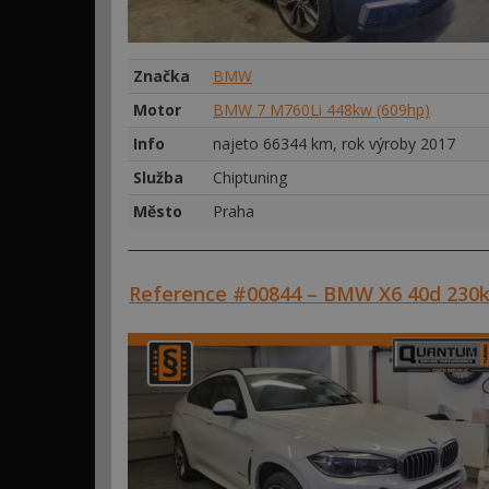
Značka
BMW
Motor
BMW 7 M760Li 448kw (609hp)
Info
najeto 66344 km, rok výroby 2017
Služba
Chiptuning
Město
Praha
Reference #00844 – BMW X6 40d 230