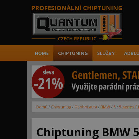
HOME
CHIPTUNING
SLUŽBY
ADBLU
Domů
/
Chiptuning
/
Osobní auta
/
BMW
/
5
/
5-series F1
Chiptuning BMW 52