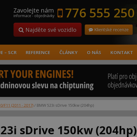
776 555 250
Zavolejte nám
informace - objednávky
Najděte své vozidlo
Klientské recenze
E – SCR
REFERENCE
ČLÁNKY
O NÁS
KONTAKT
0/F11 (2011 - 2017)
/ BMW 523i sDrive 150kw (204hp)
3i sDrive 150kw (204hp)