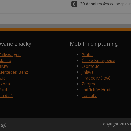
30 denní možnost bezplatn
ované značky
Mobilní chiptuning
Volkswagen
Praha
Mazda
České Budějovice
BMW
Olomouc
Mercedes-Benz
Jihlava
Audi
Hradec Králové
Škoda
Znojmo
Ford
Jindřichův Hradec
…a další
…a další
Copyright 2016
dajů