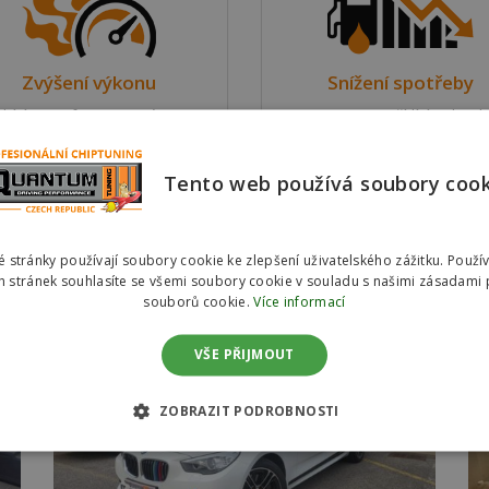
Zvýšení výkonu
Snížení spotřeby
bízíme softwarovou úpravu
Upravujeme řídící jednotk
dící jednotky motoru ve dvou
motoru s důrazem na sníže
riantách pro zvýšení výkonu
spotřeby pohonných hmot 
Tento web používá soubory coo
vozu.
dvou variantách.
d
Reference #00863 – BMW 530d GT
R
 stránky používají soubory cookie ke zlepšení uživatelského zážitku. Použí
180kw
 stránek souhlasíte se všemi soubory cookie v souladu s našimi zásadami 
souborů cookie.
Více informací
VŠE PŘIJMOUT
ZOBRAZIT PODROBNOSTI