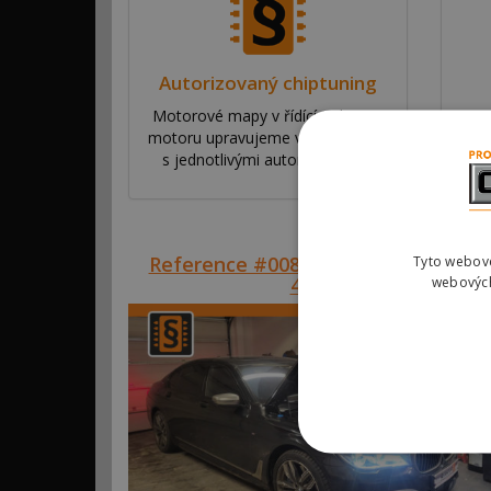
Autorizovaný chiptuning
Motorové mapy v řídící jednotce
Na
motoru upravujeme ve spolupráci
ří
s jednotlivými automobilkami.
va
Reference #00869 – BMW M760LiX
Tyto webové
448kw
webových