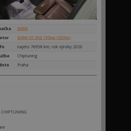
načka
BMW
otor
BMW X5 30d 195kw (265hp)
nfo
najeto 76958 km, rok výroby 2020
lužba
Chiptuning
ěsto
Praha
 - CHIPTUNING
are