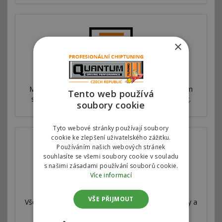
×
Proč jsme nejlepší
Máme síť poboček ve více než 53 zemích po celém
Tento web používá
světě. Nabízíme výhradní autorizovaný chiptuning.
soubory cookie
Tyto webové stránky používají soubory
cookie ke zlepšení uživatelského zážitku.
Používáním našich webových stránek
souhlasíte se všemi soubory cookie v souladu
s našimi zásadami používání souborů cookie.
Více informací
Válcová zkušebna
VŠE PŘIJMOUT
Všechny naše úpravy jsou velmi důkladně testovány a
měřeny na profesionální válcové zkušebně.