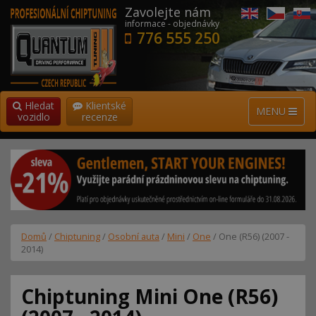
Zavolejte nám
informace - objednávky
776 555 250
Hledat
Klientské
MENU
vozidlo
recenze
Domů
/
Chiptuning
/
Osobní auta
/
Mini
/
One
/ One (R56) (2007 -
2014)
Chiptuning Mini One (R56)