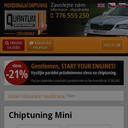
Zavolejte nám
informace - objednávky
776 555 250
Hledat
Klientské
MENU
vozidlo
recenze
Domů
/
Chiptuning
/
Osobní auta
/ Mini
Chiptuning Mini