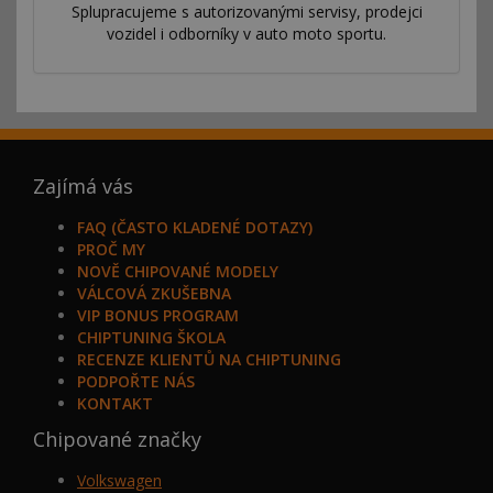
Splupracujeme s autorizovanými servisy, prodejci
vozidel i odborníky v auto moto sportu.
Zajímá vás
FAQ (ČASTO KLADENÉ DOTAZY)
PROČ MY
NOVĚ CHIPOVANÉ MODELY
VÁLCOVÁ ZKUŠEBNA
VIP BONUS PROGRAM
CHIPTUNING ŠKOLA
RECENZE KLIENTŮ NA CHIPTUNING
PODPOŘTE NÁS
KONTAKT
Chipované značky
Volkswagen