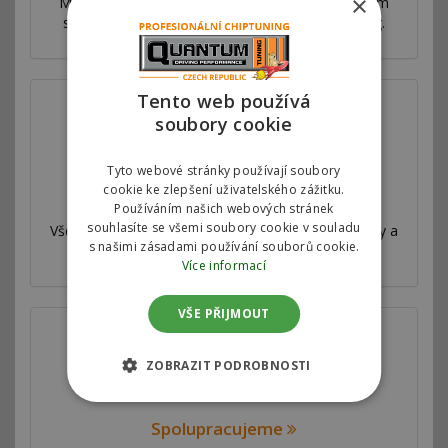
×
Máme síť poboček ve více než 53 zemích po celém
světě. Nabízíme výhradní autorizovaný chiptuning.
Tento web používá
soubory cookie
Tyto webové stránky používají soubory
cookie ke zlepšení uživatelského zážitku.
Válcová zkušebna
Používáním našich webových stránek
souhlasíte se všemi soubory cookie v souladu
Všechny naše úpravy jsou velmi důkladně testovány a
s našimi zásadami používání souborů cookie.
měřeny na profesionální válcové zkušebně.
Více informací
VŠE PŘIJMOUT
ZOBRAZIT PODROBNOSTI
Spolupracujeme