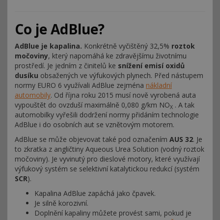
Co je AdBlue?
AdBlue je kapalina.
Konkrétně vyčištěný 32,5%
roztok
močoviny
, který napomáhá ke zdravějšímu životnímu
prostředí. Je jedním z činitelů ke
snížení emisí oxidů
dusíku
obsažených ve výfukových plynech. Před nástupem
normy EURO 6 využívali AdBlue zejména
nákladní
automobily
. Od října roku 2015 musí nově vyrobená auta
vypouštět do ovzduší maximálně 0,080 g/km NO
. A tak
X
automobilky vyřešili dodržení normy přidáním technologie
AdBlue i do osobních aut se vznětovým motorem.
AdBlue se může objevovat také pod označením
AUS 32
. Je
to zkratka z angličtiny Aqueous Urea Solution (vodný roztok
močoviny). Je vyvinutý pro dieslové motory, které využívají
výfukový systém se selektivní katalytickou redukcí (systém
SCR
).
Kapalina AdBlue zapáchá jako čpavek.
Je silně korozivní.
Doplnění kapaliny můžete provést sami, pokud je