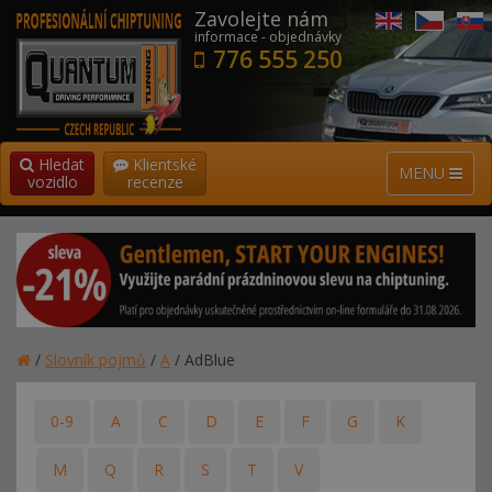
Zavolejte nám
informace - objednávky
776 555 250
Hledat
Klientské
MENU
vozidlo
recenze
/
Slovník pojmů
/
A
/
AdBlue
0-9
A
C
D
E
F
G
K
M
Q
R
S
T
V