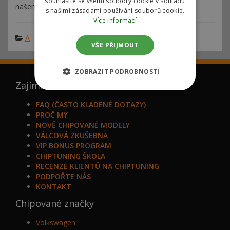
souhlasíte se všemi soubory cookie v souladu
našemu tělu nijak neubližují.
s našimi zásadami používání souborů cookie.
Více informací
A
VŠE PŘIJMOUT
ZOBRAZIT PODROBNOSTI
Zajímá vás
FAQ (ČASTO KLADENÉ DOTAZY)
PROČ MY
NOVĚ CHIPOVANÉ MODELY
VÁLCOVÁ ZKUŠEBNA
VIP BONUS PROGRAM
CHIPTUNING ŠKOLA
RECENZE KLIENTŮ NA CHIPTUNING
PODPOŘTE NÁS
KONTAKT
Chipované značky
Volkswagen