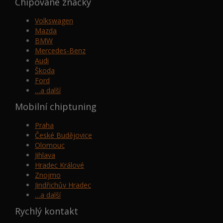
Chipované značky
Volkswagen
Mazda
BMW
Mercedes-Benz
Audi
Škoda
Ford
…a další
Mobilní chiptuning
Praha
České Budějovice
Olomouc
Jihlava
Hradec Králové
Znojmo
Jindřichův Hradec
…a další
Rychlý kontakt