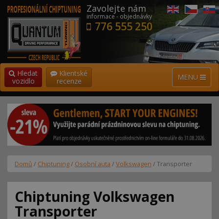
Zavolejte nám
informace - objednávky
776 555 250
Hledat
Klientské
MENU
vozidlo
recenze
Domů
/
Chiptuning
/
Osobní auta
/
Volkswagen
/ Transporter
Chiptuning Volkswagen
Transporter