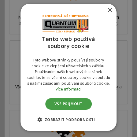
Proč jsme nejlepší
×
Máme síť poboček ve více než 53 zemích po celém
světě. Nabízíme výhradní autorizovaný chiptuning.
Tento web používá
soubory cookie
Tyto webové stránky používají soubory
cookie ke zlepšení uživatelského zážitku.
Používáním našich webových stránek
Válcová zkušebna
souhlasíte se všemi soubory cookie v souladu
s našimi zásadami používání souborů cookie.
Všechny naše úpravy jsou velmi důkladně testovány a
Více informací
měřeny na profesionální válcové zkušebně.
VŠE PŘIJMOUT
ZOBRAZIT PODROBNOSTI