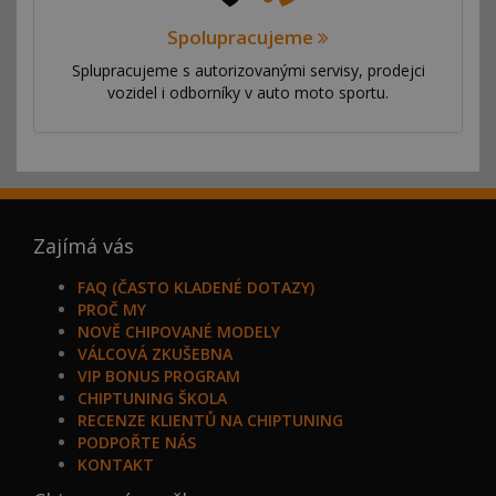
Spolupracujeme
Splupracujeme s autorizovanými servisy, prodejci
vozidel i odborníky v auto moto sportu.
Zajímá vás
FAQ (ČASTO KLADENÉ DOTAZY)
PROČ MY
NOVĚ CHIPOVANÉ MODELY
VÁLCOVÁ ZKUŠEBNA
VIP BONUS PROGRAM
CHIPTUNING ŠKOLA
RECENZE KLIENTŮ NA CHIPTUNING
PODPOŘTE NÁS
KONTAKT