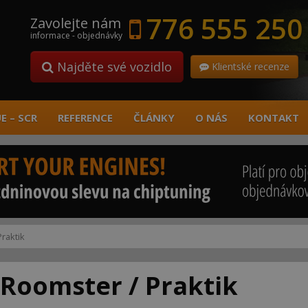
776 555 250
Zavolejte nám
informace - objednávky
Najděte své vozidlo
Klientské recenze
E – SCR
REFERENCE
ČLÁNKY
O NÁS
KONTAKT
raktik
Roomster / Praktik