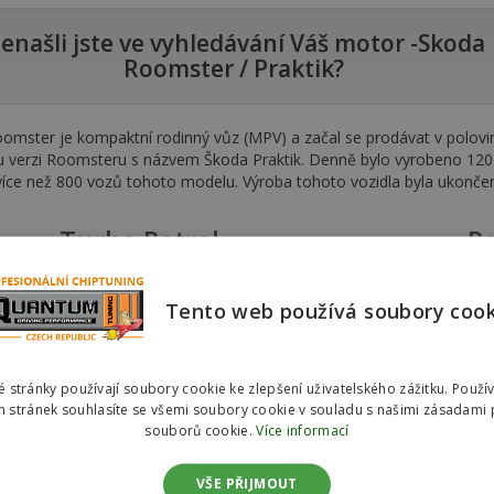
enašli jste ve vyhledávání Váš motor -Skoda
Roomster / Praktik?
omster je kompaktní rodinný vůz (MPV) a začal se prodávat v polovi
u verzi Roomsteru s názvem Škoda Praktik. Denně bylo vyrobeno 120 v
více než 800 vozů tohoto modelu. Výroba tohoto vozidla byla ukonče
Turbo Petrol
Pe
Skoda Roomster 1.2 TSI 63kw (85hp)
S
Tento web používá soubory coo
Skoda Roomster 1.2 TSI 77kw (105hp)
S
 stránky používají soubory cookie ke zlepšení uživatelského zážitku. Použí
 stránek souhlasíte se všemi soubory cookie v souladu s našimi zásadami 
souborů cookie.
Více informací
VŠE PŘIJMOUT