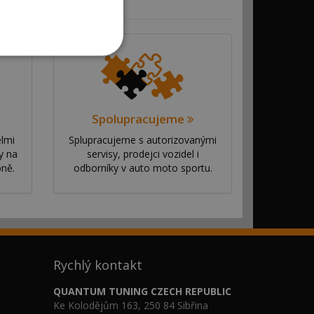
Spolupracujeme
elmi
Splupracujeme s autorizovanými
y na
servisy, prodejci vozidel i
bně.
odborníky v auto moto sportu.
Rychlý kontakt
QUANTUM TUNING CZECH REPUBLIC
Ke Kolodějům 163, 250 84 Sibřina