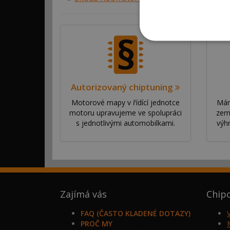
Autorizovaný chiptuning
Motorové mapy v řídící jednotce
Mám
motoru upravujeme ve spolupráci
zem
s jednotlivými automobilkami.
výh
Zajímá vás
Chip
FAQ (ČASTO KLADENÉ DOTAZY)
PROČ MY