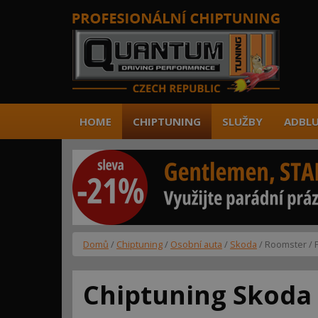
HOME
CHIPTUNING
SLUŽBY
ADBLU
Domů
/
Chiptuning
/
Osobní auta
/
Skoda
/ Roomster / P
Chiptuning Skoda 