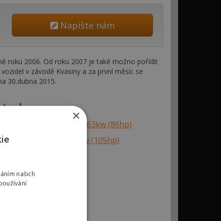
Napište nám
ně roku 2006. Od roku 2007 je také možno pořídit
ozidel v závodě Kvasiny a za první měsíc se
na 30.dubna 2015.
trol
×
koda Roomster 1.4i 16v 63kw (86hp)
kie
koda Roomster 1.6 77kw (105hp)
váním našich
používání