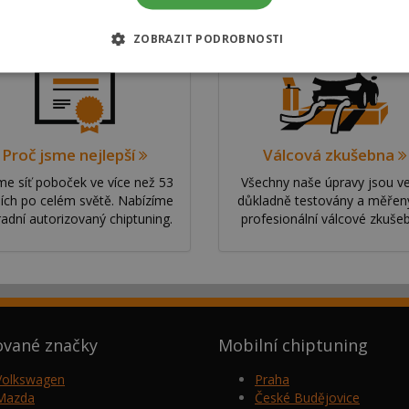
ZOBRAZIT PODROBNOSTI
Proč jsme nejlepší
Válcová zkušebna
e síť poboček ve více než 53
Všechny naše úpravy jsou v
ích po celém světě. Nabízíme
důkladně testovány a měřen
radní autorizovaný chiptuning.
profesionální válcové zkuše
ované značky
Mobilní chiptuning
Volkswagen
Praha
Mazda
České Budějovice