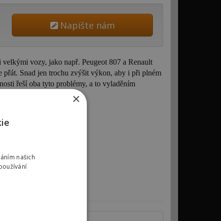
Napište nám
i velkými vozy, jako např. Peugeot
807 a
Renault
 přát. Snad jen trochu zvýšit výkon, aby i při plném
nosti řeší oba tyto problémy, a to vyladěním
×
kie
váním našich
používání