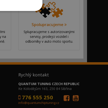
Spolupracujeme
elmi
Splupracujeme s autorizovanými
y na
servisy, prodejci vozidel i
bně.
odborníky v auto moto sportu.
Rychlý kontakt
QUANTUM TUNING CZECH REPUBLIC
Ke Kolodějům 163, 250 84 Sibřina
776 555 250
info@quantumchiptuning.cz