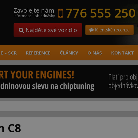
776 555 250
Zavolejte nám
informace - objednávky
Najděte své vozidlo
Klientské recenze
E – SCR
REFERENCE
ČLÁNKY
O NÁS
KONTAKT
n C8