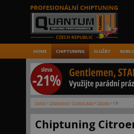
HOME
CHIPTUNING
SLUŽBY
ADBLU
Domů
/
Chiptuning
/
Osobní auta
/
Citroen
/ C8
Chiptuning Citroe