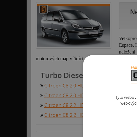
Ne
Velkopro
Espace. K
naložení 
motorových map v řídící jednotce motoru. Zlepšíme v
Turbo Diesel
Citroen C8 2.0 HDI 100kw (136hp)
Citroen C8 2.0 HDI 79kw (107hp)
Tyto webové
webových
Citroen C8 2.2 HDI 94kw (128hp)
Citroen C8 2.2 HDI 96kw (130hp)