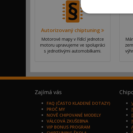
Autorizovaný chiptuning
Motorové mapy v řídící jednotce
Mám
motoru upravujeme ve spolupráci
zem
s jednotlivými automobilkami.
výh
Zajímá vás
Chip
FAQ (ČASTO KLADENÉ DOTAZY)
PROČ MY
NOVĚ CHIPOVANÉ MODELY
VÁLCOVÁ ZKUŠEBNA
VIP BONUS PROGRAM
CHIPTUNING ŠKOLA