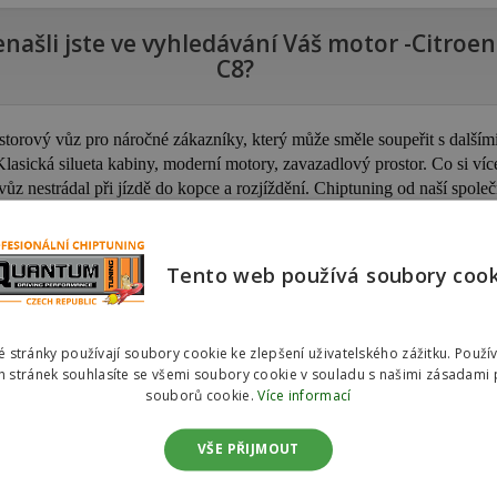
našli jste ve vyhledávání Váš motor -Citroen
C8?
storový vůz pro náročné zákazníky, který může směle soupeřit s dalším
lasická silueta kabiny, moderní motory, zavazadlový prostor. Co si více
vůz nestrádal při jízdě do kopce a rozjíždění. Chiptuning od naší společ
ýkon a při stávajícím způsobu jízdy snížíme i spotřebu.
Tento web používá soubory coo
 stránky používají soubory cookie ke zlepšení uživatelského zážitku. Použí
 stránek souhlasíte se všemi soubory cookie v souladu s našimi zásadami 
souborů cookie.
Více informací
VŠE PŘIJMOUT