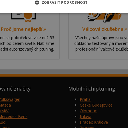
ZOBRAZIT PODROBNOSTI
Proč jsme nejlepší
Válcová zkušebna
e síť poboček ve více než 53
Všechny naše úpravy jsou v
ích po celém světě. Nabízíme
důkladně testovány a měřen
radní autorizovaný chiptuning.
profesionální válcové zkuše
ované značky
Mobilní chiptuning
Volkswagen
Praha
Mazda
České Budějovice
BMW
Olomouc
Mercedes-Benz
Jihlava
Audi
Hradec Králové
Škoda
Znojmo