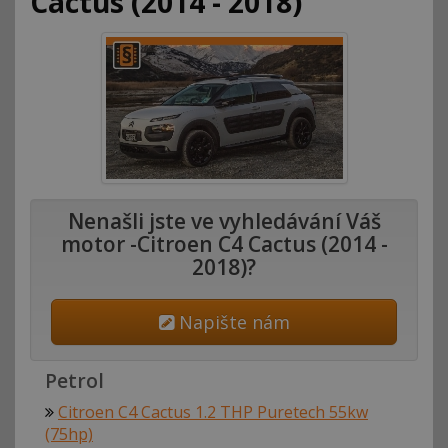
Cactus (2014 - 2018)
Nenašli jste ve vyhledávání Váš
motor -Citroen C4 Cactus (2014 -
2018)?
Napište nám
Petrol
Citroen C4 Cactus 1.2 THP Puretech 55kw
(75hp)