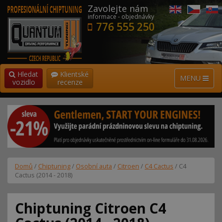
Zavolejte nám
informace - objednávky
776 555 250
Hledat
Klientské
MENU
vozidlo
recenze
Domů
/
Chiptuning
/
Osobní auta
/
Citroen
/
C4 Cactus
/ C4
Cactus (2014 - 2018)
Chiptuning Citroen C4