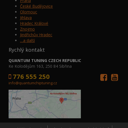
Praha
České Budějovice
Olomouc
Jihlava
Hradec Králové
Znojmo
Jindřichův Hradec
…a další
Rychlý kontakt
QUANTUM TUNING CZECH REPUBLIC
Ke Kolodějům 163, 250 84 Sibřina
776 555 250
info@quantumchiptuning.cz