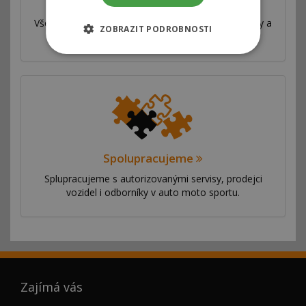
Válcová zkušebna
Všechny naše úpravy jsou velmi důkladně testovány a
ZOBRAZIT PODROBNOSTI
měřeny na profesionální válcové zkušebně.
Spolupracujeme
Splupracujeme s autorizovanými servisy, prodejci
vozidel i odborníky v auto moto sportu.
Zajímá vás