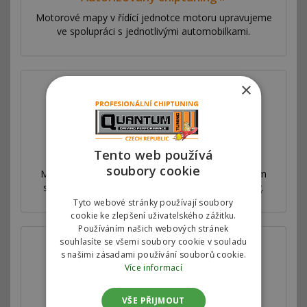
Motorové mapy v řídící jednotce motoru upravujeme
ve spolupráci s jednotlivými automobilkami.
×
Proč jsme nejlepší
Tento web používá
soubory cookie
Máme síť poboček ve více než 53 zemích po celém
světě. Nabízíme výhradní autorizovaný chiptuning.
Tyto webové stránky používají soubory
cookie ke zlepšení uživatelského zážitku.
Používáním našich webových stránek
souhlasíte se všemi soubory cookie v souladu
s našimi zásadami používání souborů cookie.
Více informací
VŠE PŘIJMOUT