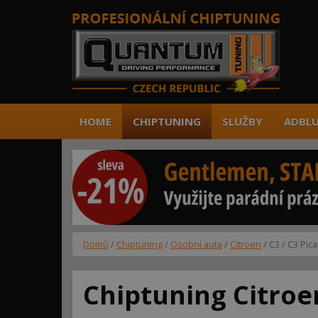
HOME
CHIPTUNING
SLUŽBY
ADBLU
Domů
/
Chiptuning
/
Osobní auta
/
Citroen
/ C3 / C3 Pic
Chiptuning Citroen