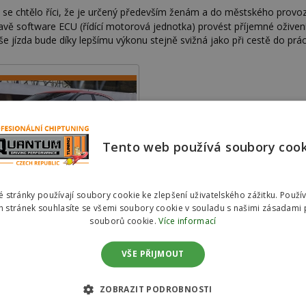
 se chtělo říci, že je určený především ženám a do městského provozu
software ECU (řídící motorová jednotka) provést příjemné oživení v
e jízda bude díky lepšímu výkonu stejně svižná jako při cestě do prác
Tento web používá soubory coo
C3 Picasso II (2009 >)
 stránky používají soubory cookie ke zlepšení uživatelského zážitku. Použí
 stránek souhlasíte se všemi soubory cookie v souladu s našimi zásadami 
souborů cookie.
Více informací
VŠE PŘIJMOUT
ZOBRAZIT PODROBNOSTI