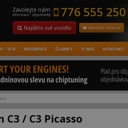
776 555 250
Zavolejte nám
informace - objednávky
Najděte své vozidlo
Klientské recenze
E – SCR
REFERENCE
ČLÁNKY
O NÁS
KONTAKT
asso
 C3 / C3 Picasso