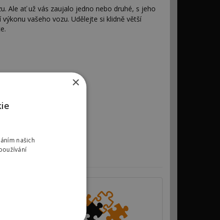
. Ale ať už vás zaujalo jedno nebo druhé, s jeho
ýkonu vašeho vozu. Udělejte si klidně větší
e.
×
kie
váním našich
používání