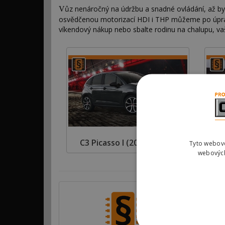
ůz nenáročný na údržbu a snadné ovládání, až by
V
osvědčenou motorizací HDI i THP můžeme po úpravě 
víkendový nákup nebo sbalte rodinu na chalupu, vaš
C3 Picasso I (2002 - 2009)
Tyto webové
webových