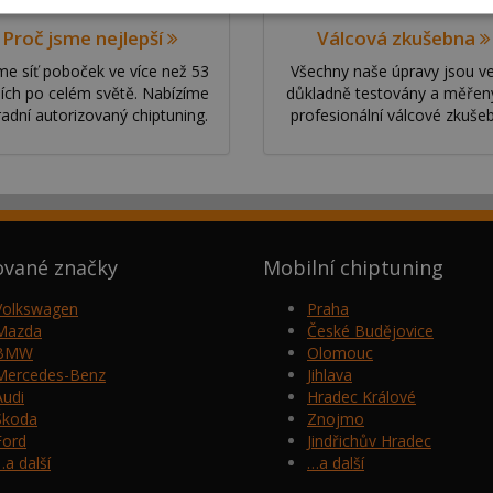
Proč jsme nejlepší
Válcová zkušebna
e síť poboček ve více než 53
Všechny naše úpravy jsou v
ích po celém světě. Nabízíme
důkladně testovány a měřen
radní autorizovaný chiptuning.
profesionální válcové zkuše
ované značky
Mobilní chiptuning
Volkswagen
Praha
Mazda
České Budějovice
BMW
Olomouc
Mercedes-Benz
Jihlava
Audi
Hradec Králové
Škoda
Znojmo
Ford
Jindřichův Hradec
…a další
…a další