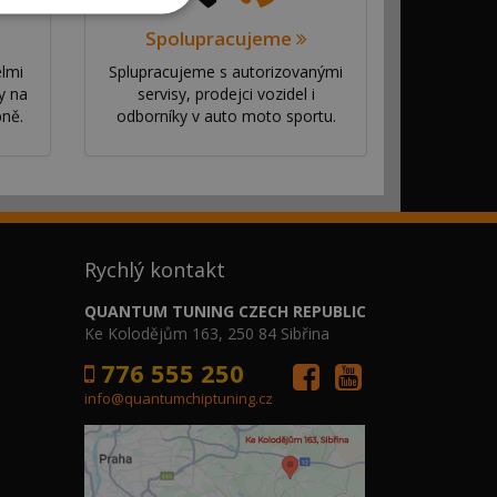
Spolupracujeme
elmi
Splupracujeme s autorizovanými
y na
servisy, prodejci vozidel i
bně.
odborníky v auto moto sportu.
Rychlý kontakt
QUANTUM TUNING CZECH REPUBLIC
Ke Kolodějům 163, 250 84 Sibřina
776 555 250
info@quantumchiptuning.cz