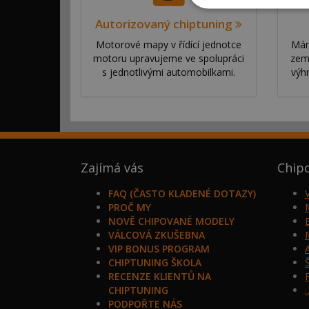
Autorizovaný chiptuning
Motorové mapy v řídící jednotce
Mám
motoru upravujeme ve spolupráci
zem
s jednotlivými automobilkami.
výh
Zajímá vás
Chip
FAQ (ČASTO KLADENÉ DOTAZY)
PROČ MY
NOVĚ CHIPOVANÉ MODELY
VÁLCOVÁ ZKUŠEBNA
VIP BONUS PROGRAM
CHIPTUNING ŠKOLA
RECENZE KLIENTŮ NA
CHIPTUNING
PODPOŘTE NÁS